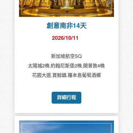
創意南非14天
2026/10/11
新加坡航空SQ
太陽城2晚.約翰尼斯堡2晚.開普敦4晚
花園大道.賞鯨鎮.羅本島葡萄酒鄉
詳細行程