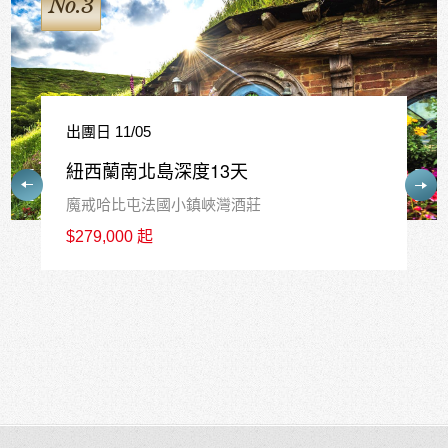
No.4
出團日 12/17
紐西蘭南島精華10天
皇后鎮中心連泊3晚+庫克山1晚+瓦納卡1晚
$226,800 起