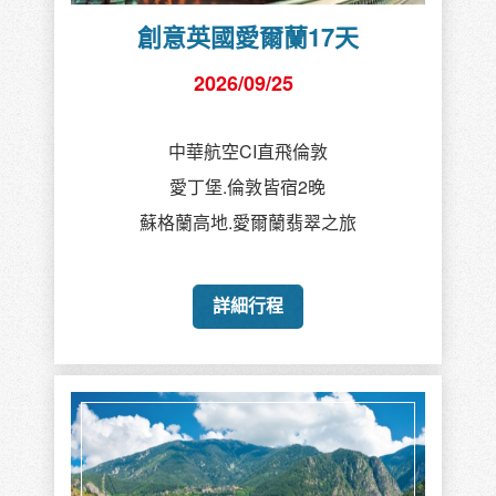
創意英國愛爾蘭17天
2026/09/25
中華航空CI直飛倫敦
愛丁堡.倫敦皆宿2晚
蘇格蘭高地.愛爾蘭翡翠之旅
詳細行程