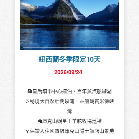
紐西蘭冬季限定10天
2026/09/24
🏨皇后鎮市中心連泊，百年蒸汽船遊湖
🚢秘境大自然壯闊峽灣，乘船觀賞米佛峽
灣
🦙庫克山觀星＋羊駝牧場巡禮
🍷保證入住國寶級庫克山隱士飯店山景房