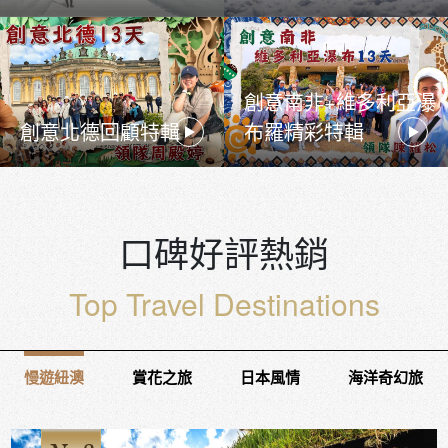
創意南非+維多利亞瀑
創意北德回顧特輯
布羅精彩特輯
口碑好評熱銷
Top Travel Destinations
慢遊紐澳
賞花之旅
日本風情
海洋奇幻旅