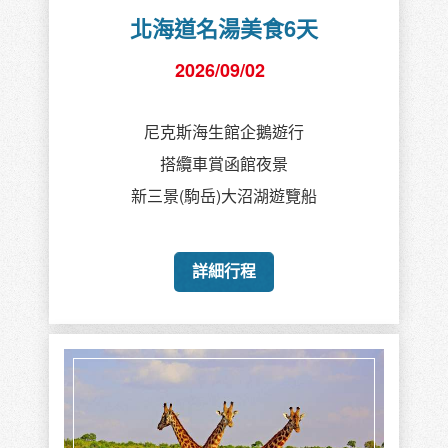
北海道名湯美食6天
2026/09/02
尼克斯海生館企鵝遊行
搭纜車賞函館夜景
新三景(駒岳)大沼湖遊覽船
詳細行程