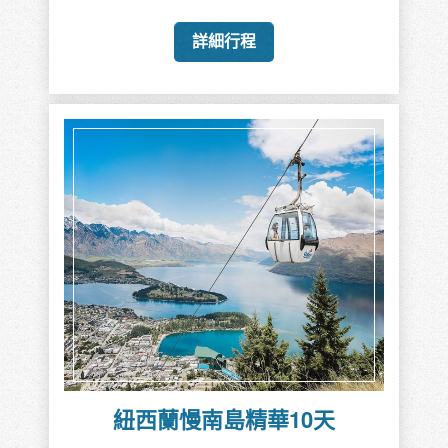
詳細行程
紐西蘭慢南島精華10天