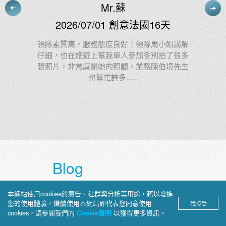
天
施小姐
2026/07/03 慢遊東澳11天
姐講解
了很多
阿德很棒！我給他：100000000分 1億分
境先生
Blog
上順部落格
本網站使用cookies於廣告、社群與分析等用途，藉以增進
您的使用體驗，繼續使用本網站即代表您同意使用
我接受
cookies，請參閱我們的
以獲得更多資訊。
Cookie聲明
深入介紹旅途見聞、景點攻略與文