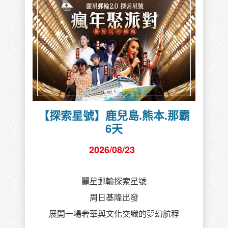
【探索星號】鹿兒島.熊本.那霸
6天
2026/08/23
麗星郵輪探索星號
周日基隆出發
展開一場奢華與文化交織的夢幻航程