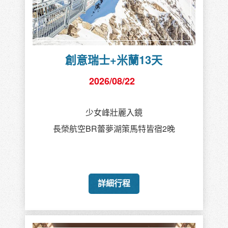
創意瑞士+米蘭13天
2026/08/22
少女峰壯麗入鏡
長榮航空BR蕾夢湖策馬特皆宿2晚
詳細行程