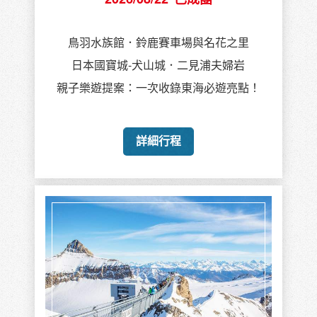
鳥羽水族館．鈴鹿賽車場與名花之里
日本國寶城-犬山城．二見浦夫婦岩
親子樂遊提案：一次收錄東海必遊亮點！
詳細行程