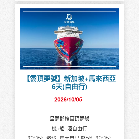
【雲頂夢號】新加坡+馬來西亞
6天(自由行)
2026/10/05
星夢郵輪雲頂夢號
機+船+酒自由行
新加坡─檳城─馬六甲(吉隆坡)─新加坡