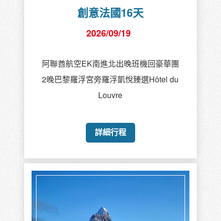
創意法國16天
2026/09/19
阿聯酋航空EK南進北出晚班機回豪華團
2晚巴黎羅浮宮旁羅浮凱悅臻選Hôtel du
Louvre
詳細行程