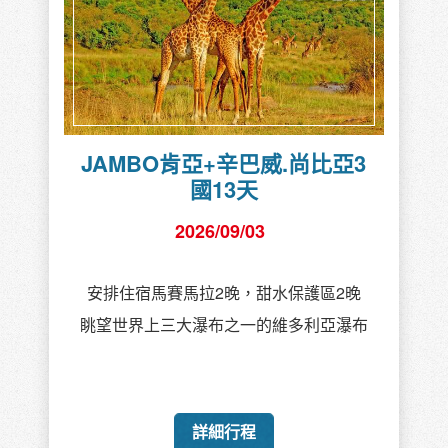
JAMBO肯亞+辛巴威.尚比亞3
國13天
2026/09/03
安排住宿馬賽馬拉2晚，甜水保護區2晚
眺望世界上三大瀑布之一的維多利亞瀑布
詳細行程