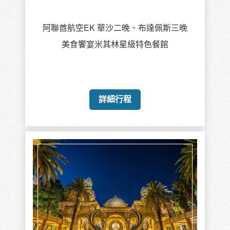
阿聯酋航空EK 華沙二晚、布達佩斯三晚
美食饗宴米其林星級特色餐館
詳細行程