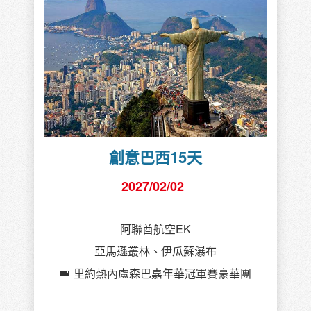
創意巴西15天
2027/02/02
阿聯酋航空EK
亞馬遜叢林、伊瓜蘇瀑布
👑 里約熱內盧森巴嘉年華冠軍賽豪華團