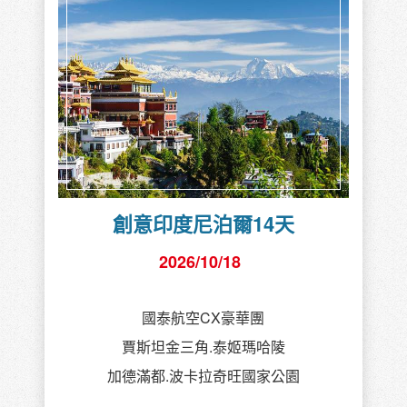
創意印度尼泊爾14天
2026/10/18
國泰航空CX豪華團
賈斯坦金三角.泰姬瑪哈陵
加德滿都.波卡拉奇旺國家公園