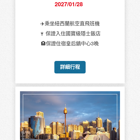
2027/01/28
✈️乘坐紐西蘭航空直飛班機
🍷 保證入住國寶級隱士飯店
🏨保證住宿皇后鎮中心3晚
詳細行程