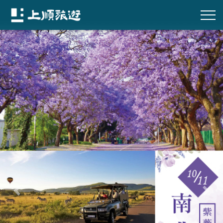
往前
往後