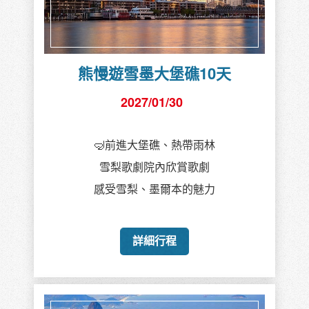
熊慢遊雪墨大堡礁10天
2027/01/30
🤿前進大堡礁、熱帶雨林
雪梨歌劇院內欣賞歌劇
感受雪梨、墨爾本的魅力
詳細行程