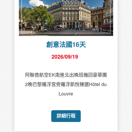
創意法國16天
2026/09/19
阿聯酋航空EK南進北出晚班機回豪華團
2晚巴黎羅浮宮旁羅浮凱悅臻選Hôtel du
Louvre
詳細行程