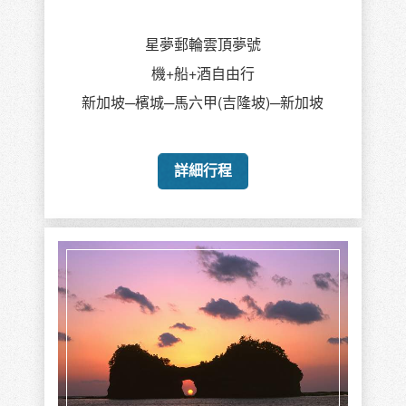
星夢郵輪雲頂夢號
機+船+酒自由行
新加坡─檳城─馬六甲(吉隆坡)─新加坡
詳細行程