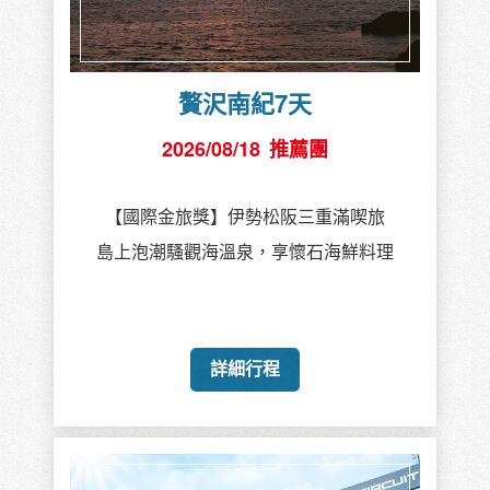
贅沢南紀7天
2026/08/18
推薦團
【國際金旅獎】伊勢松阪三重滿喫旅
島上泡潮騷觀海溫泉，享懷石海鮮料理
詳細行程