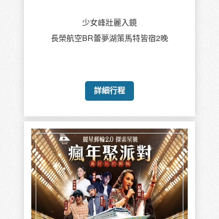
少女峰壯麗入鏡
長榮航空BR蕾夢湖策馬特皆宿2晚
詳細行程