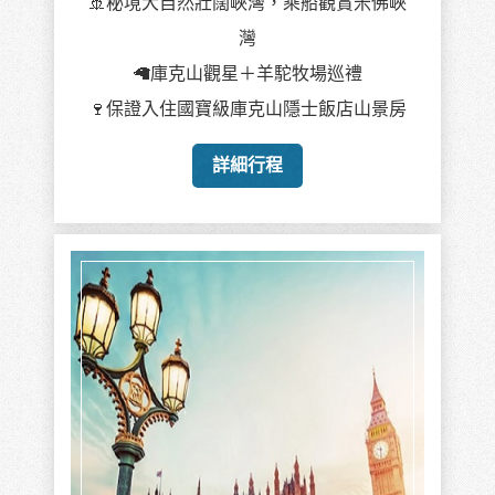
🚢秘境大自然壯闊峽灣，乘船觀賞米佛峽
灣
🦙庫克山觀星＋羊駝牧場巡禮
🍷保證入住國寶級庫克山隱士飯店山景房
詳細行程