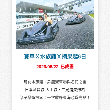
賽車Ｘ水族館Ｘ摘果趣6日
2026/08/22
已成團
鳥羽水族館．鈴鹿賽車場與名花之里
日本國寶城-犬山城．二見浦夫婦岩
親子樂遊提案：一次收錄東海必遊亮點！