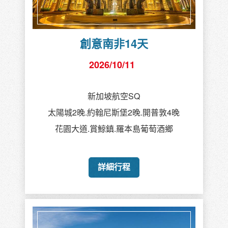
創意南非14天
2026/10/11
新加坡航空SQ
太陽城2晚.約翰尼斯堡2晚.開普敦4晚
花園大道.賞鯨鎮.羅本島葡萄酒鄉
詳細行程