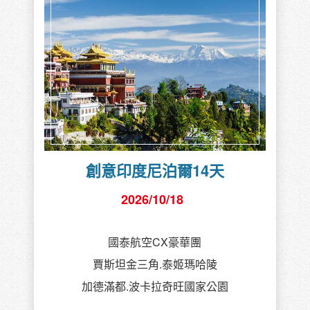
創意印度尼泊爾14天
2026/10/18
國泰航空CX豪華團
賈斯坦金三角.泰姬瑪哈陵
加德滿都.波卡拉奇旺國家公園