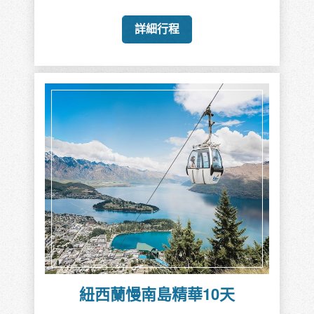
詳細行程
紐西蘭慢南島精華10天