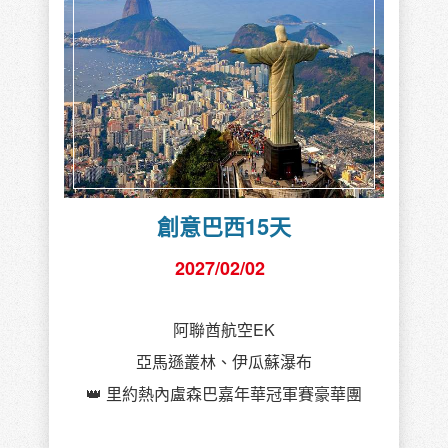
創意巴西15天
2027/02/02
阿聯酋航空EK
亞馬遜叢林、伊瓜蘇瀑布
👑 里約熱內盧森巴嘉年華冠軍賽豪華團