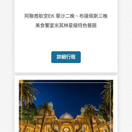
阿聯酋航空EK 華沙二晚、布達佩斯三晚
美食饗宴米其林星級特色餐館
詳細行程