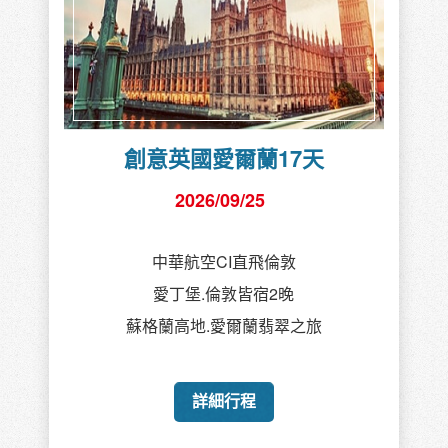
創意英國愛爾蘭17天
2026/09/25
中華航空CI直飛倫敦
愛丁堡.倫敦皆宿2晚
蘇格蘭高地.愛爾蘭翡翠之旅
詳細行程