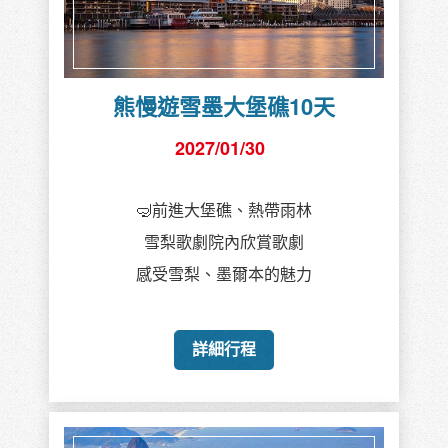
熊慢遊雪墨大堡礁10天
2027/01/30
🤿前進大堡礁、熱帶雨林
雪梨歌劇院內欣賞歌劇
感受雪梨、墨爾本的魅力
詳細行程