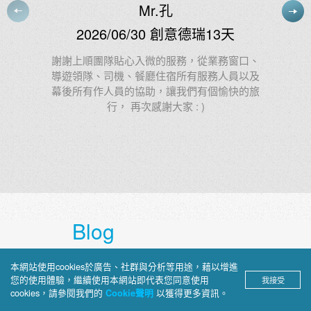
Ms.林
2026/06/24 創意北義法東+冰島21
天
、
及
第22次參加上順的團出遊，領隊Tody的專業與
旅
熱情No.1，陽光活力又幽默，第一指定選Tody
Blog
本網站使用cookies於廣告、社群與分析等用途，藉以增進
您的使用體驗，繼續使用本網站即代表您同意使用
我接受
上順部落格
cookies，請參閱我們的
以獲得更多資訊。
Cookie聲明