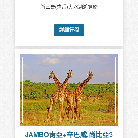
新三景(駒岳)大沼湖遊覽船
詳細行程
JAMBO肯亞+辛巴威.尚比亞3