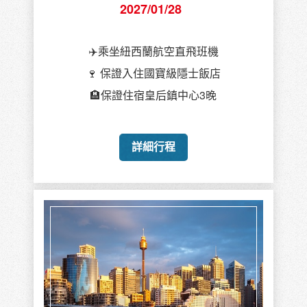
2027/01/28
✈️乘坐紐西蘭航空直飛班機
🍷 保證入住國寶級隱士飯店
🏨保證住宿皇后鎮中心3晚
詳細行程