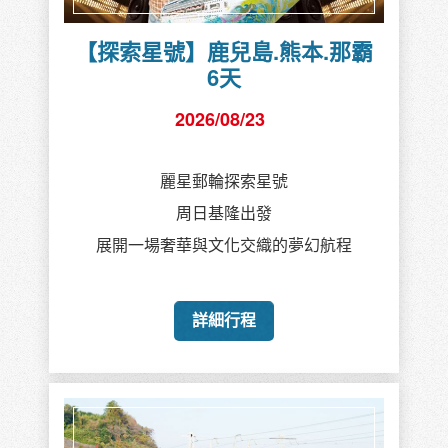
【探索星號】鹿兒島.熊本.那霸
6天
2026/08/23
麗星郵輪探索星號
周日基隆出發
展開一場奢華與文化交織的夢幻航程
詳細行程