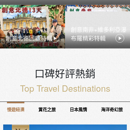
創意南非+維多利亞瀑
創意北德回顧特輯
布羅精彩特輯
口碑好評熱銷
Top Travel Destinations
慢遊紐澳
賞花之旅
日本風情
海洋奇幻旅