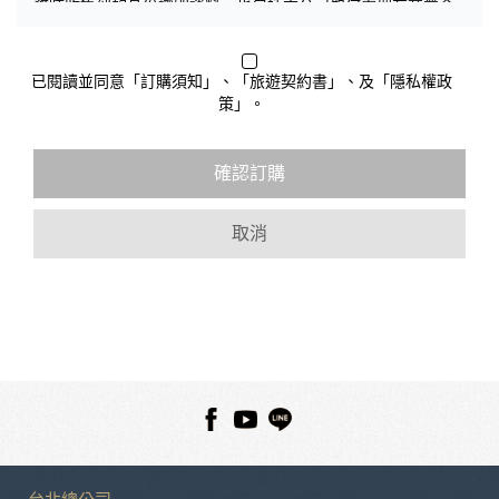
務時收集到的身份識別資料，也包括本公司如何處理在商業合
作與本公司合作時分享的任何身份識別資料。隱私權保護政策
不適用於本公司以外的公司或網站群，與非本站所僱用或管理
人員。例如您透過本公司旗下網站上的廣告廠商連結，這些置
已閱讀並同意「訂購須知」、「旅遊契約書」、及「隱私權政
放連結的廠商也可能蒐集您個人的資料。對於您主動提供的個
策」。
人資訊，這些廣告廠商或連結網站有其個別的隱私權保護政
策，其資料處理措施不適用於本公司隱私權保護政策。
您個人在本網站上的聊天室或討論區中任意公開個人資料的行
確認訂購
為，在非經加密的保護下，亦不適用於本公司隱私權保護政
策。
取消
資料的蒐集與使用方式:
為了在本網站提供您最佳的互動性服務，可能會請您提供相關
個人的資料，其範圍如下：
本網站在您使用服務信箱、問卷調查等互動性功能時，會保留
您所提供的姓名、電子郵件地址、聯絡方式及使用時間等。
於一般瀏覽時，伺服器會自行記錄相關行徑，包括您使用連線
設備的 IP 位址、使用時間、使用的瀏覽器、瀏覽及點選資料記
錄等，做為我們增進網站服務的參考依據，此記錄為內部應
用，決不對外公布。
為提供精確的服務，我們會將收集的問卷調查內容進行統計與
分析，分析結果之統計數據或說明文字呈現，除供內部研究