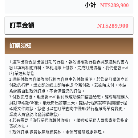
小計
NT$289,900
訂單金額
NT$289,900
訂購須知
1.選擇出符合您出發日期的行程，報名後確認行程表與旅遊契約書內
容且填寫相關資料，並利用線上付款，完成訂購流程，我們也會 mai
l訂單通知給您。
2.詳細付款內容請依照行程內容頁中的付款說明。若您是訂購須立即
付款的行程，請立即於線上即時完成 全額付款，若逾時未付，本站
系統將自動取消訂單，不會保留您的訂位。
3.付款完成後，系統會 mail封付款成功通知信函給您，經專屬服務人
員訂單確認OK後，最晚於出發前三天，提供行程確認單與團體行程
確認文件給您，您也可以在訂單查詢中得知(若行程確認單有變更，
業務人員會於出發前聯絡您)。
4.若有需要『旅行業代收轉付收據』，請通知業務人員郵寄到您指定
寄送地址。
5.取消訂單/退貨依照旅遊契約、金流等相關規定辦理。