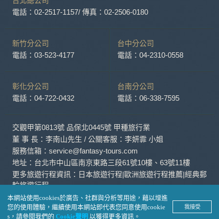
台北總公司
外，我們會視需要公佈統計數據及說明文字，但不涉及特定個
人之資料。
電話：02-2517-1157
/ 傳真：02-2506-0180
除非取得您的同意或其他法令之特別規定，本網站絕不會將您
的個人資料揭露予第三人或使用於蒐集目的以外之其他用途。
在您於本網站註冊帳號、使用本網站相關產品、服務、活動或
新竹分公司
台中分公司
贈獎時，本網站會收集您的個人識別資料，本網站也可以從商
電話：03-523-4177
電話：04-2310-0558
業夥伴處取得個人資料。
當客戶在本網站註冊時，我們會取得您的姓名、電話、住址、
身份證字號、電子郵件、出生日期、性別、行業等相關資料，
彰化分公司
台南分公司
當您註冊成功，並登入使用我們的服務後，我們即取得您的資
電話：04-722-0432
電話：06-338-7595
料。註冊時，本網站取得您的姓名、電話、住址、身份證字
號、電子郵件、出生日期、性別、行業等相關資料，當您註冊
成功，並登入使用我們的服務後，本網站即取得您的資料。
交觀甲第0813號 品保北0445號 甲種旅行業
其他除了上述，會保留您在上網瀏覽或查詢時，伺服器自行產
生的相關記錄，包括您使用連線設備的 IP 位址、使用時間、使
董 事 長：李南山先生 / 公關客服：李妍霏 小姐
用的瀏覽器、瀏覽及點選資料紀錄等。本網站會對個別連線者
服務信箱：service@fantasy-tours.com
的瀏覽器予以標示，歸納使用者瀏覽器在本網站內部所瀏覽的
地址：台北市中山區南京東路三段61號10樓、63號11樓
網頁，除非您願意告知您的個人資料，否則本網站不會也無法
更多旅遊行程資訊：
日本旅遊行程
|
歐洲旅遊行程推薦
|
經典郵
將此項記錄和您對應。請您注意，在本網站網刊登廣告之廠
輪旅遊行程
商，或與連結本網站，也可能蒐集您個人的資料。對於您主動
提供的個人資訊，這些廣告廠商、或連結網站有其個別的私權
本網站使用cookies於廣告、社群與分析等用途，藉以增進
保護政策，其資料處理措施不適用本網站隱私權保護政策，本
您的使用體驗，繼續使用本網站即代表您同意使用cookie
我接受
© Fantasy Travel Service Co., Ltd.
公司不負任何連帶責任。
s，請參閱我們的
Cookie聲明
以獲得更多資訊。