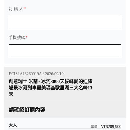
訂 購 人
手機號碼
ECIS1A13260919A / 2026/09/19
創意瑞士 米蘭~ 冰河3000天梭峰愛的迫降
場景冰河列車最美瑪基歐里湖三大名峰13
天
請確認訂購內容
大人
NT$289,900