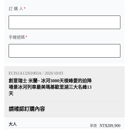
訂 購 人
手機號碼
ECIS1A13261003A / 2026/10/03
創意瑞士 米蘭~ 冰河3000天梭峰愛的迫降
場景冰河列車最美瑪基歐里湖三大名峰13
天
請確認訂購內容
大人
NT$289,900