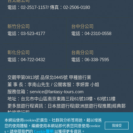
台北總公司
外，我們會視需要公佈統計數據及說明文字，但不涉及特定個
人之資料。
電話：02-2517-1157
/ 傳真：02-2506-0180
除非取得您的同意或其他法令之特別規定，本網站絕不會將您
的個人資料揭露予第三人或使用於蒐集目的以外之其他用途。
在您於本網站註冊帳號、使用本網站相關產品、服務、活動或
新竹分公司
台中分公司
贈獎時，本網站會收集您的個人識別資料，本網站也可以從商
電話：03-523-4177
電話：04-2310-0558
業夥伴處取得個人資料。
當客戶在本網站註冊時，我們會取得您的姓名、電話、住址、
身份證字號、電子郵件、出生日期、性別、行業等相關資料，
彰化分公司
台南分公司
當您註冊成功，並登入使用我們的服務後，我們即取得您的資
電話：04-722-0432
電話：06-338-7595
料。註冊時，本網站取得您的姓名、電話、住址、身份證字
號、電子郵件、出生日期、性別、行業等相關資料，當您註冊
成功，並登入使用我們的服務後，本網站即取得您的資料。
交觀甲第0813號 品保北0445號 甲種旅行業
其他除了上述，會保留您在上網瀏覽或查詢時，伺服器自行產
生的相關記錄，包括您使用連線設備的 IP 位址、使用時間、使
董 事 長：李南山先生 / 公關客服：李妍霏 小姐
用的瀏覽器、瀏覽及點選資料紀錄等。本網站會對個別連線者
服務信箱：service@fantasy-tours.com
的瀏覽器予以標示，歸納使用者瀏覽器在本網站內部所瀏覽的
地址：台北市中山區南京東路三段61號10樓、63號11樓
網頁，除非您願意告知您的個人資料，否則本網站不會也無法
更多旅遊行程資訊：
日本旅遊行程
|
歐洲旅遊行程推薦
|
經典郵
將此項記錄和您對應。請您注意，在本網站網刊登廣告之廠
輪旅遊行程
商，或與連結本網站，也可能蒐集您個人的資料。對於您主動
提供的個人資訊，這些廣告廠商、或連結網站有其個別的私權
本網站使用cookies於廣告、社群與分析等用途，藉以增進
保護政策，其資料處理措施不適用本網站隱私權保護政策，本
您的使用體驗，繼續使用本網站即代表您同意使用cookie
我接受
© Fantasy Travel Service Co., Ltd.
公司不負任何連帶責任。
s，請參閱我們的
Cookie聲明
以獲得更多資訊。