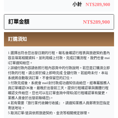
小計
NT$289,900
訂單金額
NT$289,900
訂購須知
1.選擇出符合您出發日期的行程，報名後確認行程表與旅遊契約書內
容且填寫相關資料，並利用線上付款，完成訂購流程，我們也會 mai
l訂單通知給您。
2.詳細付款內容請依照行程內容頁中的付款說明。若您是訂購須立即
付款的行程，請立即於線上即時完成 全額付款，若逾時未付，本站
系統將自動取消訂單，不會保留您的訂位。
3.付款完成後，系統會 mail封付款成功通知信函給您，經專屬服務人
員訂單確認OK後，最晚於出發前三天，提供行程確認單與團體行程
確認文件給您，您也可以在訂單查詢中得知(若行程確認單有變更，
業務人員會於出發前聯絡您)。
4.若有需要『旅行業代收轉付收據』，請通知業務人員郵寄到您指定
寄送地址。
5.取消訂單/退貨依照旅遊契約、金流等相關規定辦理。