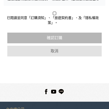
務時收集到的身份識別資料，也包括本公司如何處理在商業合
作與本公司合作時分享的任何身份識別資料。隱私權保護政策
不適用於本公司以外的公司或網站群，與非本站所僱用或管理
人員。例如您透過本公司旗下網站上的廣告廠商連結，這些置
已閱讀並同意「訂購須知」、「旅遊契約書」、及「隱私權政
放連結的廠商也可能蒐集您個人的資料。對於您主動提供的個
策」。
人資訊，這些廣告廠商或連結網站有其個別的隱私權保護政
策，其資料處理措施不適用於本公司隱私權保護政策。
您個人在本網站上的聊天室或討論區中任意公開個人資料的行
確認訂購
為，在非經加密的保護下，亦不適用於本公司隱私權保護政
策。
取消
資料的蒐集與使用方式:
為了在本網站提供您最佳的互動性服務，可能會請您提供相關
個人的資料，其範圍如下：
本網站在您使用服務信箱、問卷調查等互動性功能時，會保留
您所提供的姓名、電子郵件地址、聯絡方式及使用時間等。
於一般瀏覽時，伺服器會自行記錄相關行徑，包括您使用連線
設備的 IP 位址、使用時間、使用的瀏覽器、瀏覽及點選資料記
錄等，做為我們增進網站服務的參考依據，此記錄為內部應
用，決不對外公布。
為提供精確的服務，我們會將收集的問卷調查內容進行統計與
分析，分析結果之統計數據或說明文字呈現，除供內部研究