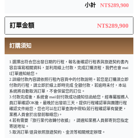
小計
NT$289,900
訂單金額
NT$289,900
訂購須知
1.選擇出符合您出發日期的行程，報名後確認行程表與旅遊契約書內
容且填寫相關資料，並利用線上付款，完成訂購流程，我們也會 mai
l訂單通知給您。
2.詳細付款內容請依照行程內容頁中的付款說明。若您是訂購須立即
付款的行程，請立即於線上即時完成 全額付款，若逾時未付，本站
系統將自動取消訂單，不會保留您的訂位。
3.付款完成後，系統會 mail封付款成功通知信函給您，經專屬服務人
員訂單確認OK後，最晚於出發前三天，提供行程確認單與團體行程
確認文件給您，您也可以在訂單查詢中得知(若行程確認單有變更，
業務人員會於出發前聯絡您)。
4.若有需要『旅行業代收轉付收據』，請通知業務人員郵寄到您指定
寄送地址。
5.取消訂單/退貨依照旅遊契約、金流等相關規定辦理。