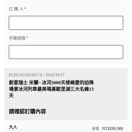
訂 購 人
手機號碼
ECIS1A13261017A / 2026/10/17
創意瑞士 米蘭~ 冰河3000天梭峰愛的迫降
場景冰河列車最美瑪基歐里湖三大名峰13
天
請確認訂購內容
大人
NT$289,900