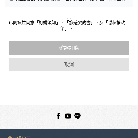
務時收集到的身份識別資料，也包括本公司如何處理在商業合
作與本公司合作時分享的任何身份識別資料。隱私權保護政策
不適用於本公司以外的公司或網站群，與非本站所僱用或管理
人員。例如您透過本公司旗下網站上的廣告廠商連結，這些置
已閱讀並同意「訂購須知」、「旅遊契約書」、及「隱私權政
放連結的廠商也可能蒐集您個人的資料。對於您主動提供的個
策」。
人資訊，這些廣告廠商或連結網站有其個別的隱私權保護政
策，其資料處理措施不適用於本公司隱私權保護政策。
您個人在本網站上的聊天室或討論區中任意公開個人資料的行
確認訂購
為，在非經加密的保護下，亦不適用於本公司隱私權保護政
策。
取消
資料的蒐集與使用方式:
為了在本網站提供您最佳的互動性服務，可能會請您提供相關
個人的資料，其範圍如下：
本網站在您使用服務信箱、問卷調查等互動性功能時，會保留
您所提供的姓名、電子郵件地址、聯絡方式及使用時間等。
於一般瀏覽時，伺服器會自行記錄相關行徑，包括您使用連線
設備的 IP 位址、使用時間、使用的瀏覽器、瀏覽及點選資料記
錄等，做為我們增進網站服務的參考依據，此記錄為內部應
用，決不對外公布。
為提供精確的服務，我們會將收集的問卷調查內容進行統計與
分析，分析結果之統計數據或說明文字呈現，除供內部研究