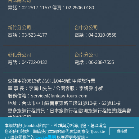
台北總公司
外，我們會視需要公佈統計數據及說明文字，但不涉及特定個
人之資料。
電話：02-2517-1157
/ 傳真：02-2506-0180
除非取得您的同意或其他法令之特別規定，本網站絕不會將您
的個人資料揭露予第三人或使用於蒐集目的以外之其他用途。
在您於本網站註冊帳號、使用本網站相關產品、服務、活動或
新竹分公司
台中分公司
贈獎時，本網站會收集您的個人識別資料，本網站也可以從商
電話：03-523-4177
電話：04-2310-0558
業夥伴處取得個人資料。
當客戶在本網站註冊時，我們會取得您的姓名、電話、住址、
身份證字號、電子郵件、出生日期、性別、行業等相關資料，
彰化分公司
台南分公司
當您註冊成功，並登入使用我們的服務後，我們即取得您的資
電話：04-722-0432
電話：06-338-7595
料。註冊時，本網站取得您的姓名、電話、住址、身份證字
號、電子郵件、出生日期、性別、行業等相關資料，當您註冊
成功，並登入使用我們的服務後，本網站即取得您的資料。
交觀甲第0813號 品保北0445號 甲種旅行業
其他除了上述，會保留您在上網瀏覽或查詢時，伺服器自行產
生的相關記錄，包括您使用連線設備的 IP 位址、使用時間、使
董 事 長：李南山先生 / 公關客服：李妍霏 小姐
用的瀏覽器、瀏覽及點選資料紀錄等。本網站會對個別連線者
服務信箱：service@fantasy-tours.com
的瀏覽器予以標示，歸納使用者瀏覽器在本網站內部所瀏覽的
地址：台北市中山區南京東路三段61號10樓、63號11樓
網頁，除非您願意告知您的個人資料，否則本網站不會也無法
更多旅遊行程資訊：
日本旅遊行程
|
歐洲旅遊行程推薦
|
經典郵
將此項記錄和您對應。請您注意，在本網站網刊登廣告之廠
輪旅遊行程
商，或與連結本網站，也可能蒐集您個人的資料。對於您主動
提供的個人資訊，這些廣告廠商、或連結網站有其個別的私權
本網站使用cookies於廣告、社群與分析等用途，藉以增進
保護政策，其資料處理措施不適用本網站隱私權保護政策，本
您的使用體驗，繼續使用本網站即代表您同意使用cookie
我接受
© Fantasy Travel Service Co., Ltd.
公司不負任何連帶責任。
s，請參閱我們的
Cookie聲明
以獲得更多資訊。