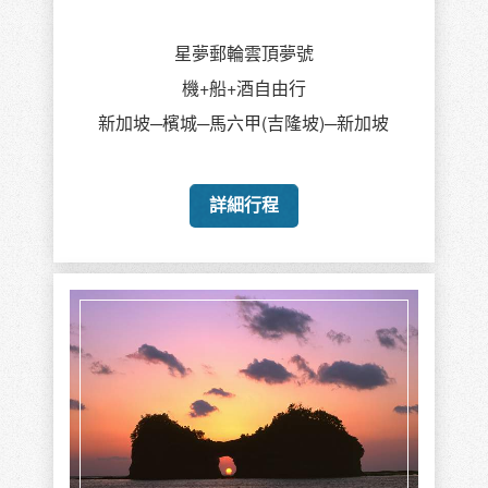
星夢郵輪雲頂夢號
機+船+酒自由行
新加坡─檳城─馬六甲(吉隆坡)─新加坡
詳細行程