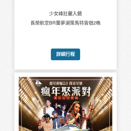
少女峰壯麗入鏡
長榮航空BR蕾夢湖策馬特皆宿2晚
詳細行程