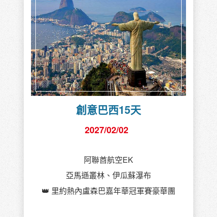
創意巴西15天
2027/02/02
阿聯酋航空EK
亞馬遜叢林、伊瓜蘇瀑布
👑 里約熱內盧森巴嘉年華冠軍賽豪華團