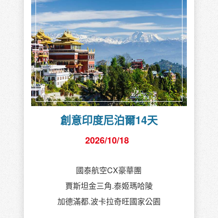
創意印度尼泊爾14天
2026/10/18
國泰航空CX豪華團
賈斯坦金三角.泰姬瑪哈陵
加德滿都.波卡拉奇旺國家公園