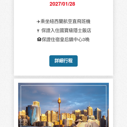
2027/01/28
✈️乘坐紐西蘭航空直飛班機
🍷 保證入住國寶級隱士飯店
🏨保證住宿皇后鎮中心3晚
詳細行程