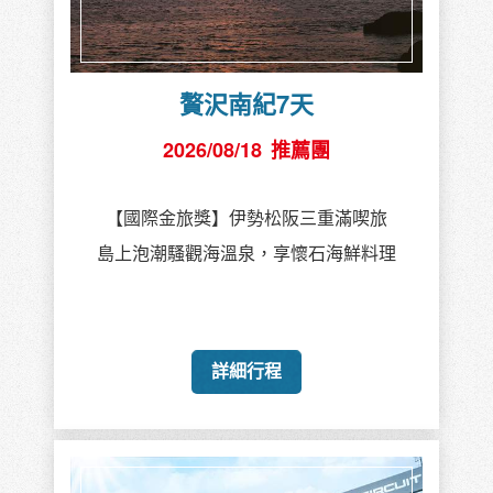
贅沢南紀7天
2026/08/18
推薦團
【國際金旅獎】伊勢松阪三重滿喫旅
島上泡潮騷觀海溫泉，享懷石海鮮料理
詳細行程