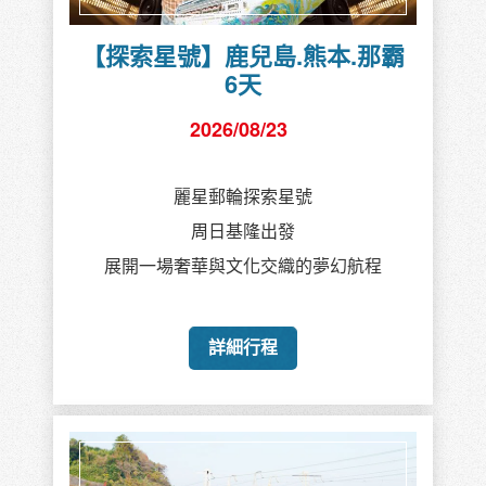
【探索星號】鹿兒島.熊本.那霸
6天
2026/08/23
麗星郵輪探索星號
周日基隆出發
展開一場奢華與文化交織的夢幻航程
詳細行程