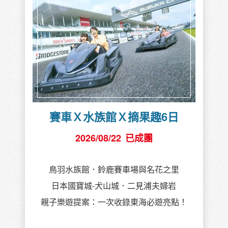
賽車Ｘ水族館Ｘ摘果趣6日
2026/08/22
已成團
鳥羽水族館．鈴鹿賽車場與名花之里
日本國寶城-犬山城．二見浦夫婦岩
親子樂遊提案：一次收錄東海必遊亮點！