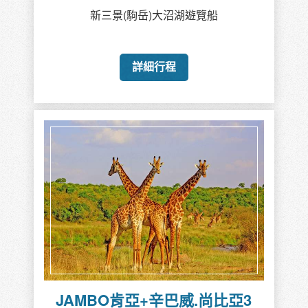
新三景(駒岳)大沼湖遊覽船
詳細行程
JAMBO肯亞+辛巴威.尚比亞3