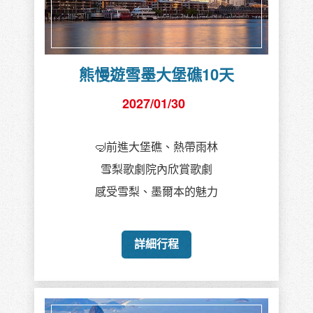
熊慢遊雪墨大堡礁10天
2027/01/30
🤿前進大堡礁、熱帶雨林
雪梨歌劇院內欣賞歌劇
感受雪梨、墨爾本的魅力
詳細行程