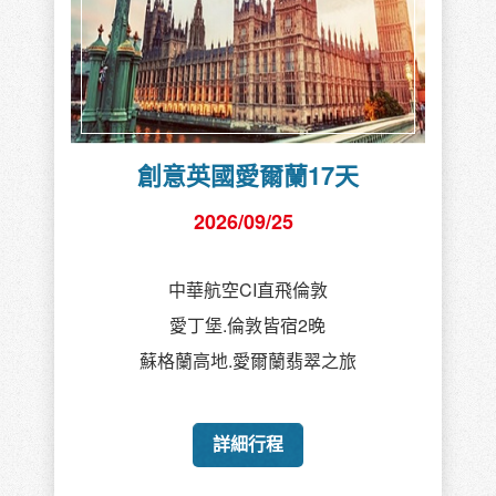
創意英國愛爾蘭17天
2026/09/25
中華航空CI直飛倫敦
愛丁堡.倫敦皆宿2晚
蘇格蘭高地.愛爾蘭翡翠之旅
詳細行程