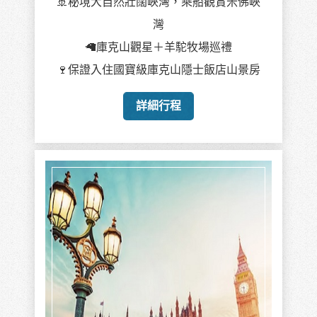
🚢秘境大自然壯闊峽灣，乘船觀賞米佛峽
灣
🦙庫克山觀星＋羊駝牧場巡禮
🍷保證入住國寶級庫克山隱士飯店山景房
詳細行程