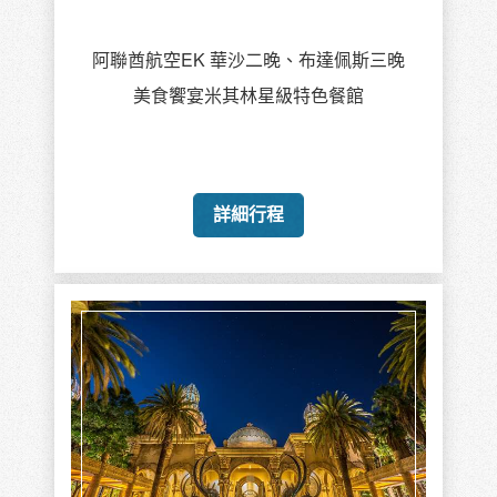
阿聯酋航空EK 華沙二晚、布達佩斯三晚
美食饗宴米其林星級特色餐館
詳細行程