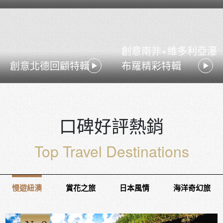
創意南非+維多利亞瀑
創意北德回顧特輯
布羅精彩特輯
口碑好評熱銷
Top Travel Destinations
慢遊紐澳
賞花之旅
日本風情
海洋奇幻旅