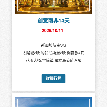
創意南非14天
2026/10/11
新加坡航空SQ
太陽城2晚.約翰尼斯堡2晚.開普敦4晚
花園大道.賞鯨鎮.羅本島葡萄酒鄉
詳細行程