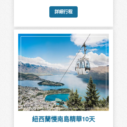
詳細行程
紐西蘭慢南島精華10天