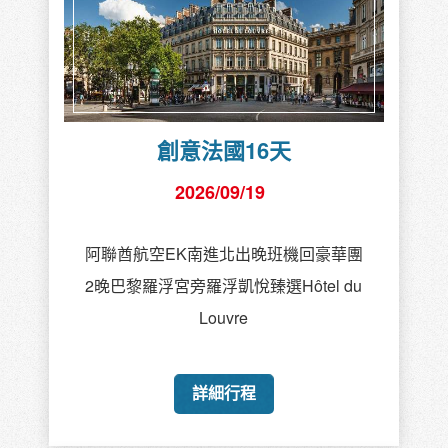
創意法國16天
2026/09/19
阿聯酋航空EK南進北出晚班機回豪華團
2晚巴黎羅浮宮旁羅浮凱悅臻選Hôtel du
Louvre
詳細行程