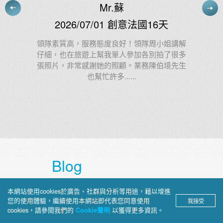
天
施小姐
2026/07/03 慢遊東澳11天
姐講解
了很多
阿德很棒！我給他：100000000分 1億分
境先生
Blog
上順部落格
本網站使用cookies於廣告、社群與分析等用途，藉以增進
您的使用體驗，繼續使用本網站即代表您同意使用
我接受
cookies，請參閱我們的
以獲得更多資訊。
Cookie聲明
深入介紹旅途見聞、景點攻略與文