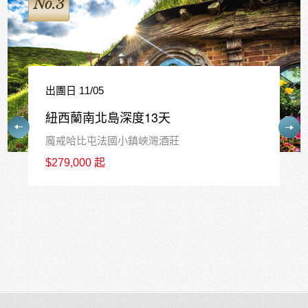
No.4
出團日 12/17
紐西蘭南島精華10天
皇后鎮中心連泊3晚+庫克山1晚+瓦納卡1晚
$226,800 起