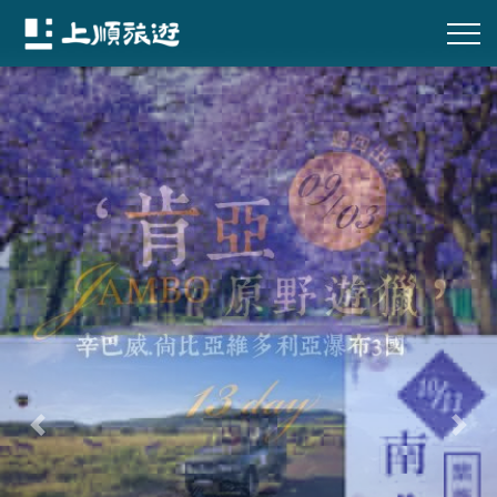
往前
往後