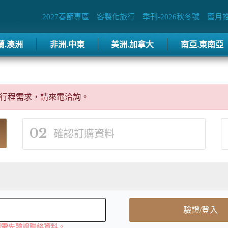
2027春節專區
客製化旅行
季刊-2026秋冬號
蜜月
蘭.澳洲
非洲.中東
美洲.加拿大
南亞.東南亞
行程需求，請來電洽詢。
02
確認訂購資料
驗證/登入
購需先驗證聯絡資料。