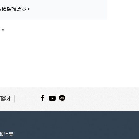
私權保護政策。
」。
用時間等。
覽及點選資料記錄等，做為我們增進網站服務的參
供內部研究外，我們會視需要公佈統計數據及說
之其他用途。
站也可以從商業夥伴處取得個人資料。
等相關資料，當您註冊成功，並登入使用我們的
期、性別、行業等相關資料，當您註冊成功，並
順徵才
、使用時間、使用的瀏覽器、瀏覽及點選資料紀錄
知您的個人資料，否則本網站不會也無法將此項
主動提供的個人資訊，這些廣告廠商、或連結網
件上註明是由本公司發送，也會在該資料或電子
種旅行業