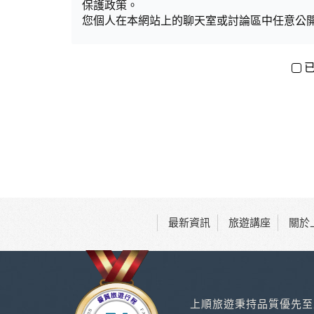
保護政策。
您個人在本網站上的聊天室或討論區中任意公
資料的蒐集與使用方式:
為了在本網站提供您最佳的互動性服務，可能
本網站在您使用服務信箱、問卷調查等互動性
於一般瀏覽時，伺服器會自行記錄相關行徑，包
考依據，此記錄為內部應用，決不對外公布。
為提供精確的服務，我們會將收集的問卷調查
明文字，但不涉及特定個人之資料。
除非取得您的同意或其他法令之特別規定，本
在您於本網站註冊帳號、使用本網站相關產品
當客戶在本網站註冊時，我們會取得您的姓名
服務後，我們即取得您的資料。註冊時，本網
登入使用我們的服務後，本網站即取得您的資
最新資訊
旅遊講座
關於
其他除了上述，會保留您在上網瀏覽或查詢時，
等。本網站會對個別連線者的瀏覽器予以標示
記錄和您對應。請您注意，在本網站網刊登廣
站有其個別的私權保護政策，其資料處理措施
本網站將在事前或註冊登錄取得您的同意後，
上順旅遊秉持品質優先至