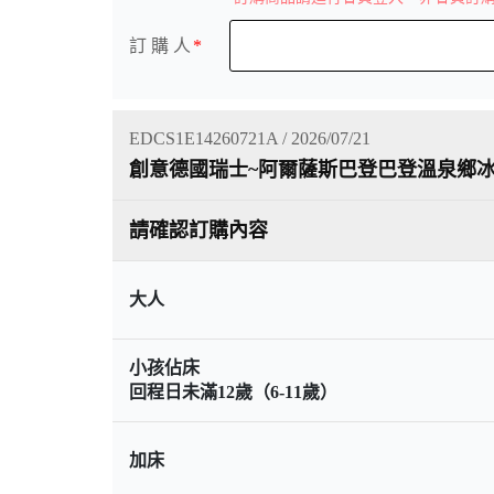
訂 購 人
EDCS1E14260721A / 2026/07/21
創意德國瑞士~阿爾薩斯巴登巴登溫泉鄉冰
請確認訂購內容
大人
小孩佔床
回程日未滿12歲（6-11歲）
加床