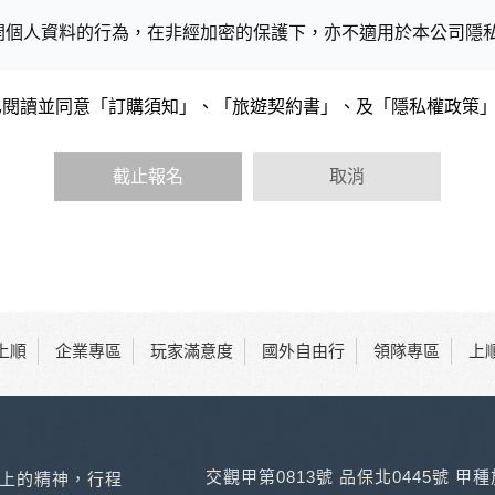
開個人資料的行為，在非經加密的保護下，亦不適用於本公司隱
已閱讀並同意「訂購須知」、「旅遊契約書」、及「隱私權政策
會請您提供相關個人的資料，其範圍如下：
功能時，會保留您所提供的姓名、電子郵件地址、聯絡方式及使
括您使用連線設備的 IP 位址、使用時間、使用的瀏覽器、瀏
截止報名
取消
內容進行統計與分析，分析結果之統計數據或說明文字呈現，除
網站絕不會將您的個人資料揭露予第三人或使用於蒐集目的以外
、服務、活動或贈獎時，本網站會收集您的個人識別資料，本網
、電話、住址、身份證字號、電子郵件、出生日期、性別、行業
站取得您的姓名、電話、住址、身份證字號、電子郵件、出生日
料。
上順
企業專區
玩家滿意度
國外自由行
領隊專區
上
伺服器自行產生的相關記錄，包括您使用連線設備的 IP 位址
，歸納使用者瀏覽器在本網站內部所瀏覽的網頁，除非您願意告
告之廠商，或與連結本網站，也可能蒐集您個人的資料。對於您
不適用本網站隱私權保護政策，本公司不負任何連帶責任。
傳送商業性資料或電子郵件給您。本公司除了在該資料或電子郵
交觀甲第0813號 品保北0445號 甲
上的精神，行程