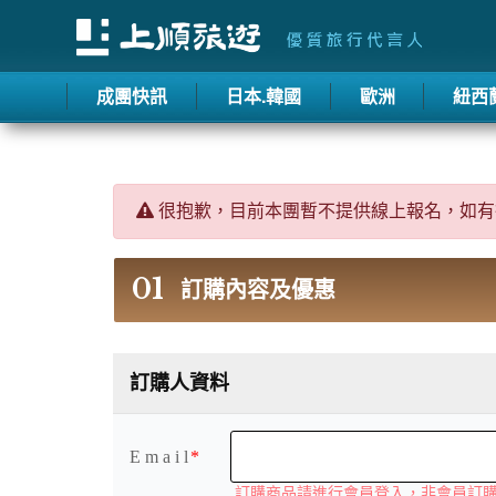
成團快訊
日本.韓國
歐洲
紐西
很抱歉，目前本團暫不提供線上報名，如有
01
訂購內容及優惠
訂購人資料
E m a i l
訂購商品請進行會員登入，非會員訂