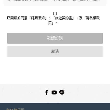
務時收集到的身份識別資料，也包括本公司如何處理在商業合
作與本公司合作時分享的任何身份識別資料。隱私權保護政策
不適用於本公司以外的公司或網站群，與非本站所僱用或管理
人員。例如您透過本公司旗下網站上的廣告廠商連結，這些置
已閱讀並同意「訂購須知」、「旅遊契約書」、及「隱私權政
放連結的廠商也可能蒐集您個人的資料。對於您主動提供的個
策」。
人資訊，這些廣告廠商或連結網站有其個別的隱私權保護政
策，其資料處理措施不適用於本公司隱私權保護政策。
您個人在本網站上的聊天室或討論區中任意公開個人資料的行
確認訂購
為，在非經加密的保護下，亦不適用於本公司隱私權保護政
策。
取消
資料的蒐集與使用方式:
為了在本網站提供您最佳的互動性服務，可能會請您提供相關
個人的資料，其範圍如下：
本網站在您使用服務信箱、問卷調查等互動性功能時，會保留
您所提供的姓名、電子郵件地址、聯絡方式及使用時間等。
於一般瀏覽時，伺服器會自行記錄相關行徑，包括您使用連線
設備的 IP 位址、使用時間、使用的瀏覽器、瀏覽及點選資料記
錄等，做為我們增進網站服務的參考依據，此記錄為內部應
用，決不對外公布。
為提供精確的服務，我們會將收集的問卷調查內容進行統計與
分析，分析結果之統計數據或說明文字呈現，除供內部研究