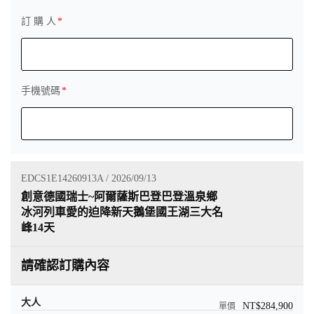
訂 購 人
手機號碼
EDCS1E14260913A / 2026/09/13
創意德國瑞士~阿爾薩斯巴登巴登溫泉鄉
冰河列車愛的迫降新天鵝堡國王湖三大名
峰14天
請確認訂購內容
大人
NT$284,900