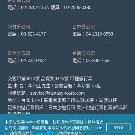
台北總公司
外，我們會視需要公佈統計數據及說明文字，但不涉及特定個
人之資料。
電話：02-2517-1157
/ 傳真：02-2506-0180
除非取得您的同意或其他法令之特別規定，本網站絕不會將您
的個人資料揭露予第三人或使用於蒐集目的以外之其他用途。
在您於本網站註冊帳號、使用本網站相關產品、服務、活動或
新竹分公司
台中分公司
贈獎時，本網站會收集您的個人識別資料，本網站也可以從商
電話：03-523-4177
電話：04-2310-0558
業夥伴處取得個人資料。
當客戶在本網站註冊時，我們會取得您的姓名、電話、住址、
身份證字號、電子郵件、出生日期、性別、行業等相關資料，
彰化分公司
台南分公司
當您註冊成功，並登入使用我們的服務後，我們即取得您的資
電話：04-722-0432
電話：06-338-7595
料。註冊時，本網站取得您的姓名、電話、住址、身份證字
號、電子郵件、出生日期、性別、行業等相關資料，當您註冊
成功，並登入使用我們的服務後，本網站即取得您的資料。
交觀甲第0813號 品保北0445號 甲種旅行業
其他除了上述，會保留您在上網瀏覽或查詢時，伺服器自行產
生的相關記錄，包括您使用連線設備的 IP 位址、使用時間、使
董 事 長：李南山先生 / 公關客服：李妍霏 小姐
用的瀏覽器、瀏覽及點選資料紀錄等。本網站會對個別連線者
服務信箱：service@fantasy-tours.com
的瀏覽器予以標示，歸納使用者瀏覽器在本網站內部所瀏覽的
地址：台北市中山區南京東路三段61號10樓、63號11樓
網頁，除非您願意告知您的個人資料，否則本網站不會也無法
更多旅遊行程資訊：
日本旅遊行程
|
歐洲旅遊行程推薦
|
經典郵
將此項記錄和您對應。請您注意，在本網站網刊登廣告之廠
輪旅遊行程
商，或與連結本網站，也可能蒐集您個人的資料。對於您主動
提供的個人資訊，這些廣告廠商、或連結網站有其個別的私權
本網站使用cookies於廣告、社群與分析等用途，藉以增進
保護政策，其資料處理措施不適用本網站隱私權保護政策，本
您的使用體驗，繼續使用本網站即代表您同意使用cookie
我接受
© Fantasy Travel Service Co., Ltd.
公司不負任何連帶責任。
s，請參閱我們的
Cookie聲明
以獲得更多資訊。