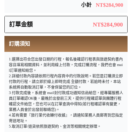
小計
NT$284,900
訂單金額
NT$284,900
訂購須知
1.選擇出符合您出發日期的行程，報名後確認行程表與旅遊契約書內
容且填寫相關資料，並利用線上付款，完成訂購流程，我們也會 mai
l訂單通知給您。
2.詳細付款內容請依照行程內容頁中的付款說明。若您是訂購須立即
付款的行程，請立即於線上即時完成 全額付款，若逾時未付，本站
系統將自動取消訂單，不會保留您的訂位。
3.付款完成後，系統會 mail封付款成功通知信函給您，經專屬服務人
員訂單確認OK後，最晚於出發前三天，提供行程確認單與團體行程
確認文件給您，您也可以在訂單查詢中得知(若行程確認單有變更，
業務人員會於出發前聯絡您)。
4.若有需要『旅行業代收轉付收據』，請通知業務人員郵寄到您指定
寄送地址。
5.取消訂單/退貨依照旅遊契約、金流等相關規定辦理。