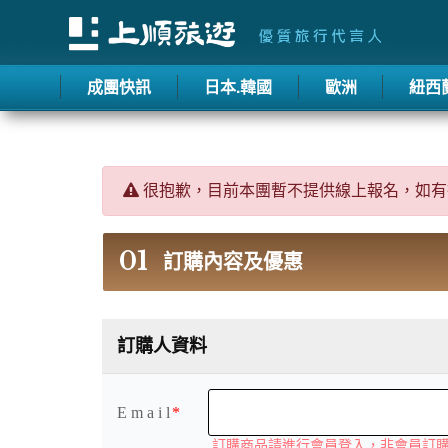
成團快訊
日本.韓國
歐洲
紐西
很抱歉，目前本團暫不提供線上報名，如有
01
訂購內容及優惠
訂購人資料
E m a i l
訂購商品請進行會員登入，非會員訂