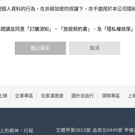
開個人資料的行為，在非經加密的保護下，亦不適用於本公司隱
已閱讀並同意「訂購須知」、「旅遊契約書」、及「隱私權政策
會請您提供相關個人的資料，其範圍如下：
功能時，會保留您所提供的姓名、電子郵件地址、聯絡方式及使
括您使用連線設備的 IP 位址、使用時間、使用的瀏覽器、瀏
截止報名
取消
內容進行統計與分析，分析結果之統計數據或說明文字呈現，除
網站絕不會將您的個人資料揭露予第三人或使用於蒐集目的以外
、服務、活動或贈獎時，本網站會收集您的個人識別資料，本網
、電話、住址、身份證字號、電子郵件、出生日期、性別、行業
站取得您的姓名、電話、住址、身份證字號、電子郵件、出生日
料。
上順
企業專區
玩家滿意度
國外自由行
領隊專區
上
伺服器自行產生的相關記錄，包括您使用連線設備的 IP 位址
，歸納使用者瀏覽器在本網站內部所瀏覽的網頁，除非您願意告
告之廠商，或與連結本網站，也可能蒐集您個人的資料。對於您
不適用本網站隱私權保護政策，本公司不負任何連帶責任。
傳送商業性資料或電子郵件給您。本公司除了在該資料或電子郵
交觀甲第0813號 品保北0445號 甲
上的精神，行程