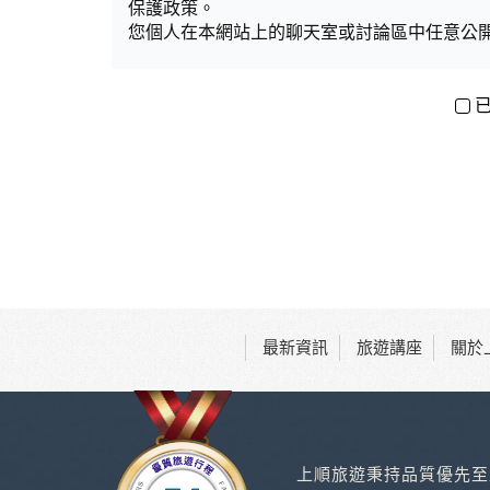
保護政策。
您個人在本網站上的聊天室或討論區中任意公
資料的蒐集與使用方式:
為了在本網站提供您最佳的互動性服務，可能
本網站在您使用服務信箱、問卷調查等互動性
於一般瀏覽時，伺服器會自行記錄相關行徑，包
考依據，此記錄為內部應用，決不對外公布。
為提供精確的服務，我們會將收集的問卷調查
明文字，但不涉及特定個人之資料。
除非取得您的同意或其他法令之特別規定，本
在您於本網站註冊帳號、使用本網站相關產品
當客戶在本網站註冊時，我們會取得您的姓名
服務後，我們即取得您的資料。註冊時，本網
登入使用我們的服務後，本網站即取得您的資
最新資訊
旅遊講座
關於
其他除了上述，會保留您在上網瀏覽或查詢時，
等。本網站會對個別連線者的瀏覽器予以標示
記錄和您對應。請您注意，在本網站網刊登廣
站有其個別的私權保護政策，其資料處理措施
本網站將在事前或註冊登錄取得您的同意後，
上順旅遊秉持品質優先至