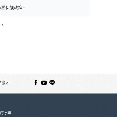
私權保護政策。
」。
用時間等。
覽及點選資料記錄等，做為我們增進網站服務的參
供內部研究外，我們會視需要公佈統計數據及說
之其他用途。
站也可以從商業夥伴處取得個人資料。
等相關資料，當您註冊成功，並登入使用我們的
期、性別、行業等相關資料，當您註冊成功，並
順徵才
、使用時間、使用的瀏覽器、瀏覽及點選資料紀錄
知您的個人資料，否則本網站不會也無法將此項
主動提供的個人資訊，這些廣告廠商、或連結網
件上註明是由本公司發送，也會在該資料或電子
種旅行業