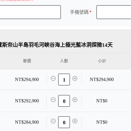
手機號碼
盧斯奈山半島羽毛河峽谷海上極光藍冰洞探險14天
單價
小計
NT$294,900
1
NT$294,900
NT$292,900
0
NT$0
NT$284,900
0
NT$0