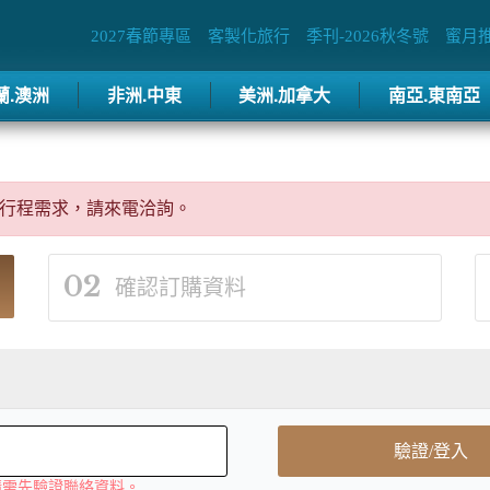
2027春節專區
客製化旅行
季刊-2026秋冬號
蜜月
蘭.澳洲
非洲.中東
美洲.加拿大
南亞.東南亞
行程需求，請來電洽詢。
02
確認訂購資料
驗證/登入
購需先驗證聯絡資料。