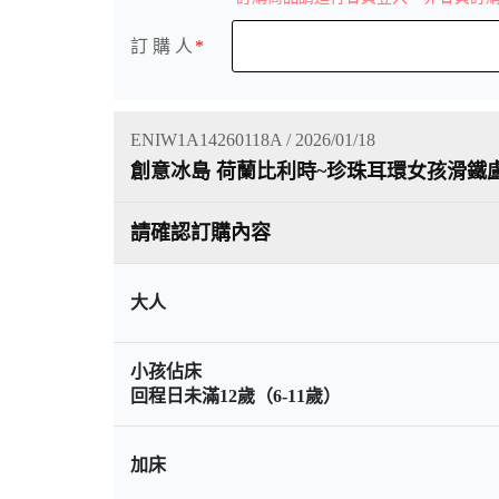
訂 購 人
ENIW1A14260118A / 2026/01/18
創意冰島 荷蘭比利時~珍珠耳環女孩滑鐵
請確認訂購內容
大人
小孩佔床
回程日未滿12歲（6-11歲）
加床