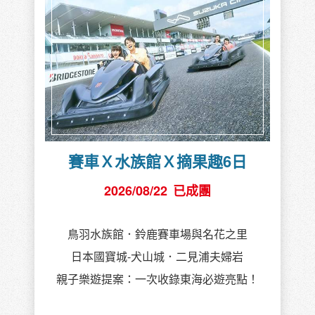
賽車Ｘ水族館Ｘ摘果趣6日
2026/08/22
已成團
鳥羽水族館．鈴鹿賽車場與名花之里
日本國寶城-犬山城．二見浦夫婦岩
親子樂遊提案：一次收錄東海必遊亮點！