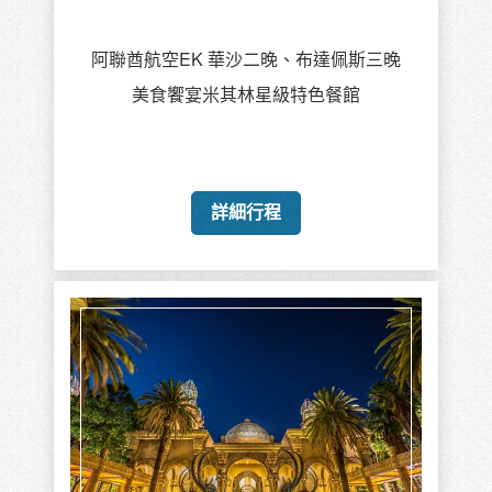
阿聯酋航空EK 華沙二晚、布達佩斯三晚
美食饗宴米其林星級特色餐館
詳細行程