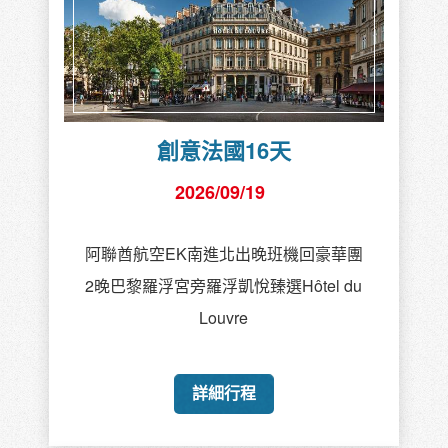
創意法國16天
2026/09/19
阿聯酋航空EK南進北出晚班機回豪華團
2晚巴黎羅浮宮旁羅浮凱悅臻選Hôtel du
Louvre
詳細行程