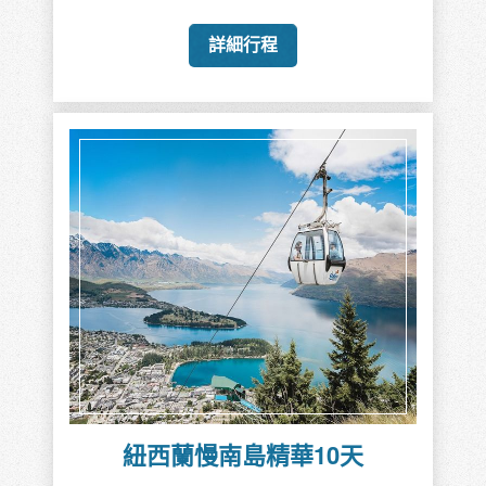
詳細行程
紐西蘭慢南島精華10天