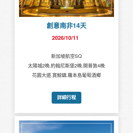
創意南非14天
2026/10/11
新加坡航空SQ
太陽城2晚.約翰尼斯堡2晚.開普敦4晚
花園大道.賞鯨鎮.羅本島葡萄酒鄉
詳細行程