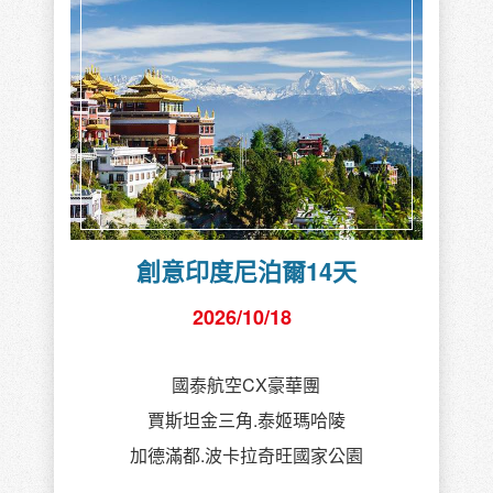
創意印度尼泊爾14天
2026/10/18
國泰航空CX豪華團
賈斯坦金三角.泰姬瑪哈陵
加德滿都.波卡拉奇旺國家公園