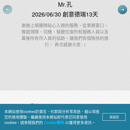
Ms.林
2026/06/24 創意北義法東+冰島21
天
、
及
第22次參加上順的團出遊，領隊Tody的專業與
旅
熱情No.1，陽光活力又幽默，第一指定選Tody
Blog
本網站使用cookies於廣告、社群與分析等用途，藉以增進
您的使用體驗，繼續使用本網站即代表您同意使用
我接受
上順部落格
cookies，請參閱我們的
以獲得更多資訊。
Cookie聲明