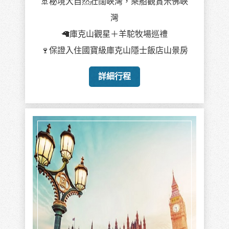
🚢秘境大自然壯闊峽灣，乘船觀賞米佛峽
灣
🦙庫克山觀星＋羊駝牧場巡禮
🍷保證入住國寶級庫克山隱士飯店山景房
詳細行程