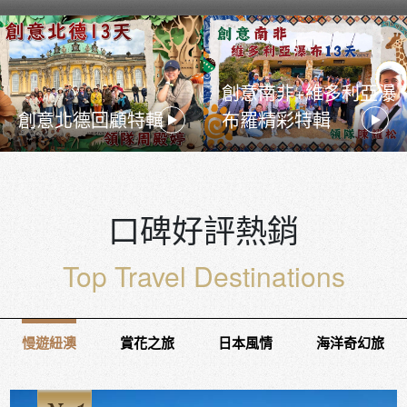
創意南非+維多利亞瀑
創意北德回顧特輯
布羅精彩特輯
口碑好評熱銷
Top Travel Destinations
慢遊紐澳
賞花之旅
日本風情
海洋奇幻旅