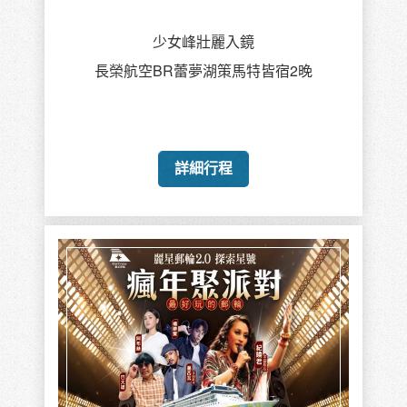
少女峰壯麗入鏡
長榮航空BR蕾夢湖策馬特皆宿2晚
詳細行程