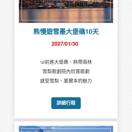
熊慢遊雪墨大堡礁10天
2027/01/30
🤿前進大堡礁、熱帶雨林
雪梨歌劇院內欣賞歌劇
感受雪梨、墨爾本的魅力
詳細行程