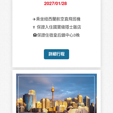
2027/01/28
✈️乘坐紐西蘭航空直飛班機
🍷 保證入住國寶級隱士飯店
🏨保證住宿皇后鎮中心3晚
詳細行程