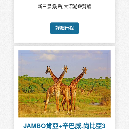
新三景(駒岳)大沼湖遊覽船
詳細行程
JAMBO肯亞+辛巴威.尚比亞3