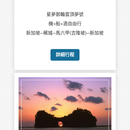
星夢郵輪雲頂夢號
機+船+酒自由行
新加坡─檳城─馬六甲(吉隆坡)─新加坡
詳細行程