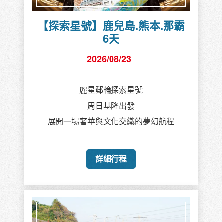
【探索星號】鹿兒島.熊本.那霸
6天
2026/08/23
麗星郵輪探索星號
周日基隆出發
展開一場奢華與文化交織的夢幻航程
詳細行程