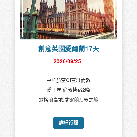
創意英國愛爾蘭17天
2026/09/25
中華航空CI直飛倫敦
愛丁堡.倫敦皆宿2晚
蘇格蘭高地.愛爾蘭翡翠之旅
詳細行程