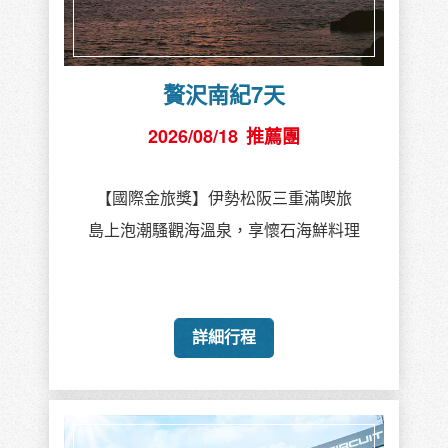
贅沢南紀7天
2026/08/18
推薦團
【國際金旅獎】伊勢松阪三重滿喫旅
島上泡潮騷觀海溫泉，享懷石海鮮料理
詳細行程