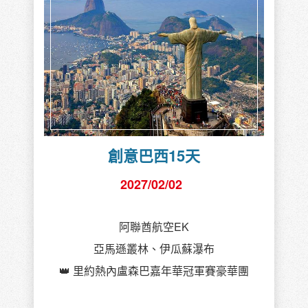
創意巴西15天
2027/02/02
阿聯酋航空EK
亞馬遜叢林、伊瓜蘇瀑布
👑 里約熱內盧森巴嘉年華冠軍賽豪華團