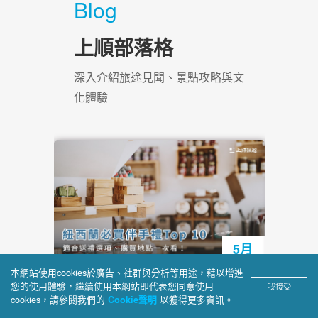
天
施小姐
2026/07/03 慢遊東澳11天
姐講解
了很多
阿德很棒！我給他：100000000分 1億分
境先生
Blog
上順部落格
本網站使用cookies於廣告、社群與分析等用途，藉以增進
深入介紹旅途見聞、景點攻略與文
您的使用體驗，繼續使用本網站即代表您同意使用
我接受
cookies，請參閱我們的
以獲得更多資訊。
Cookie聲明
化體驗