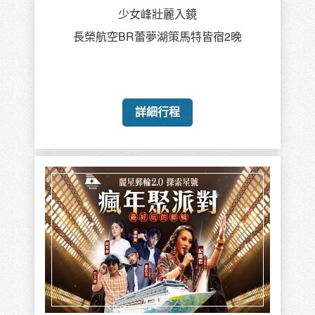
少女峰壯麗入鏡
長榮航空BR蕾夢湖策馬特皆宿2晚
詳細行程