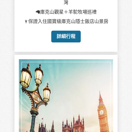
灣
🦙庫克山觀星＋羊駝牧場巡禮
🍷保證入住國寶級庫克山隱士飯店山景房
詳細行程