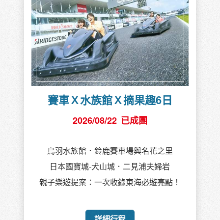
賽車Ｘ水族館Ｘ摘果趣6日
2026/08/22
已成團
鳥羽水族館．鈴鹿賽車場與名花之里
日本國寶城-犬山城．二見浦夫婦岩
親子樂遊提案：一次收錄東海必遊亮點！
詳細行程