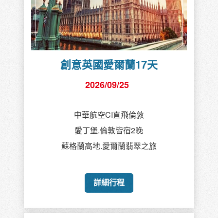
創意英國愛爾蘭17天
2026/09/25
中華航空CI直飛倫敦
愛丁堡.倫敦皆宿2晚
蘇格蘭高地.愛爾蘭翡翠之旅
詳細行程