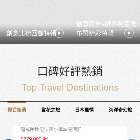
創意南非+維多利亞瀑
創意北德回顧特輯
布羅精彩特輯
口碑好評熱銷
Top Travel Destinations
出團日 12/17
慢遊紐澳
賞花之旅
日本風情
海洋奇幻旅
紐西蘭南島精華10天
皇后鎮中心連泊3晚+庫克山1晚+瓦納卡1晚
No.4
$226,800 起