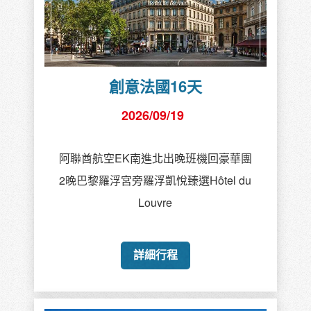
創意法國16天
2026/09/19
阿聯酋航空EK南進北出晚班機回豪華團
2晚巴黎羅浮宮旁羅浮凱悅臻選Hôtel du
Louvre
詳細行程