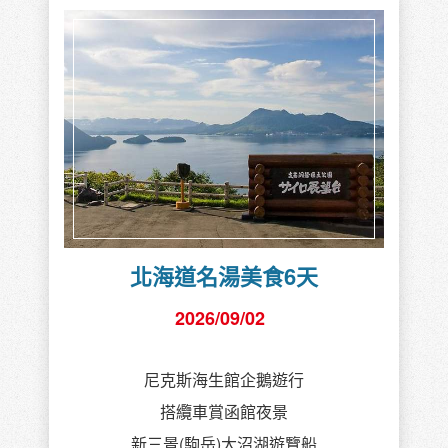
北海道名湯美食6天
2026/09/02
尼克斯海生館企鵝遊行
搭纜車賞函館夜景
新三景(駒岳)大沼湖遊覽船