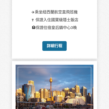
✈️乘坐紐西蘭航空直飛班機
🍷 保證入住國寶級隱士飯店
🏨保證住宿皇后鎮中心3晚
詳細行程