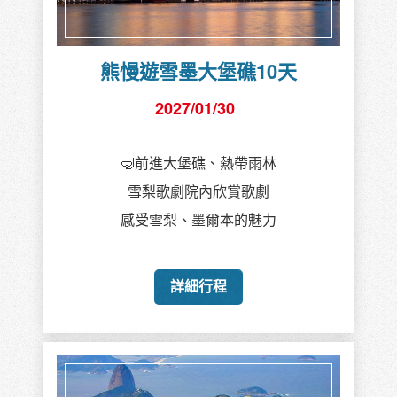
熊慢遊雪墨大堡礁10天
2027/01/30
🤿前進大堡礁、熱帶雨林
雪梨歌劇院內欣賞歌劇
感受雪梨、墨爾本的魅力
詳細行程