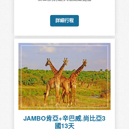
詳細行程
JAMBO肯亞+辛巴威.尚比亞3
國13天