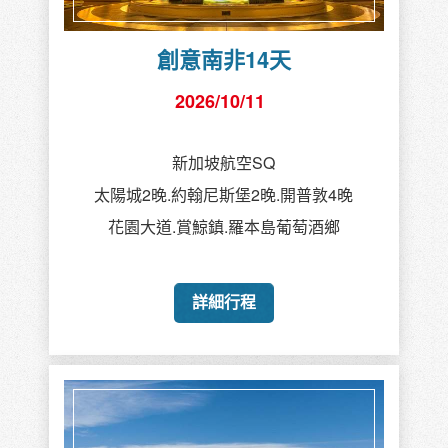
創意南非14天
2026/10/11
新加坡航空SQ
太陽城2晚.約翰尼斯堡2晚.開普敦4晚
花園大道.賞鯨鎮.羅本島葡萄酒鄉
詳細行程