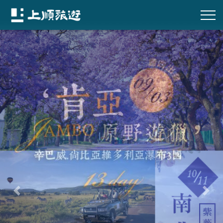
往前
往後