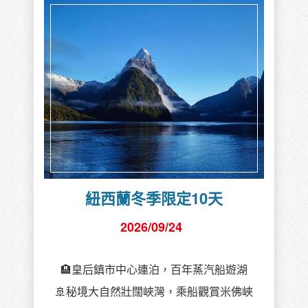
紐西蘭冬季限定10天
2026/09/24
🏨皇后鎮市中心連泊，百年蒸汽船遊湖
🚢秘境大自然壯闊峽灣，乘船觀賞米佛峽