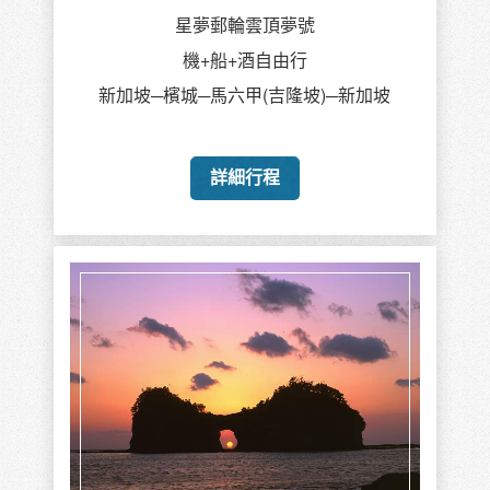
星夢郵輪雲頂夢號
機+船+酒自由行
新加坡─檳城─馬六甲(吉隆坡)─新加坡
詳細行程