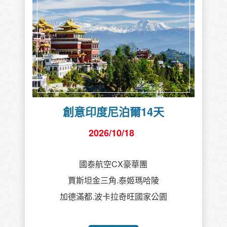
創意印度尼泊爾14天
2026/10/18
國泰航空CX豪華團
賈斯坦金三角.泰姬瑪哈陵
加德滿都.波卡拉奇旺國家公園