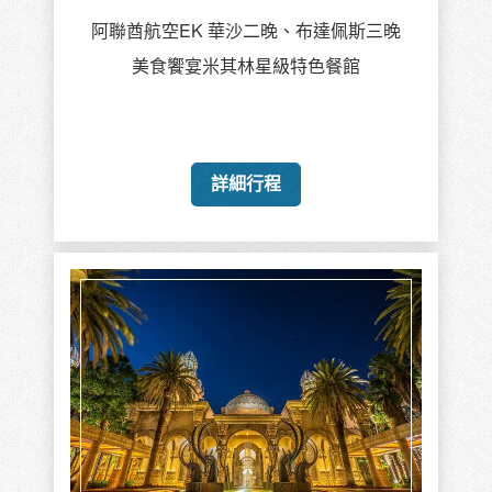
阿聯酋航空EK 華沙二晚、布達佩斯三晚
美食饗宴米其林星級特色餐館
詳細行程