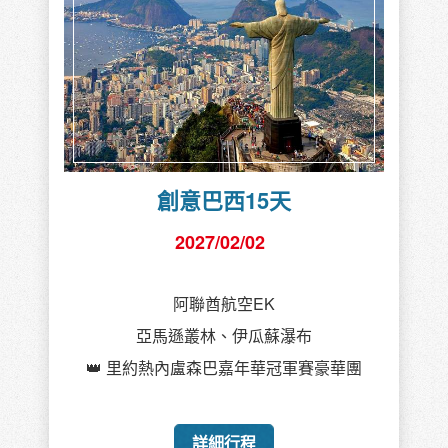
創意巴西15天
2027/02/02
阿聯酋航空EK
亞馬遜叢林、伊瓜蘇瀑布
👑 里約熱內盧森巴嘉年華冠軍賽豪華團
詳細行程