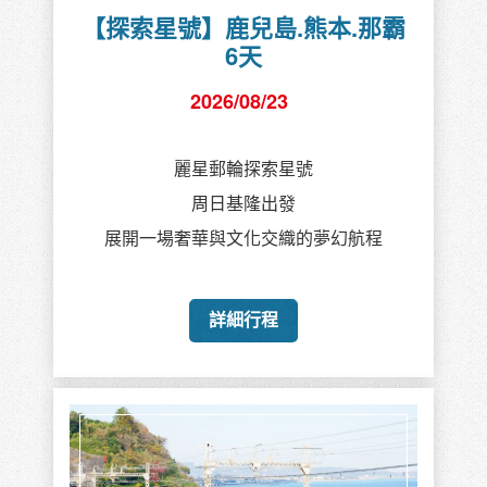
【探索星號】鹿兒島.熊本.那霸
6天
2026/08/23
麗星郵輪探索星號
周日基隆出發
展開一場奢華與文化交織的夢幻航程
詳細行程