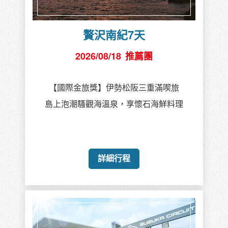
贅沢南紀7天
2026/08/18
推薦團
【國際金旅獎】伊勢松阪三重滿喫旅
島上泡潮騷觀海溫泉，享懷石海鮮料理
詳細行程