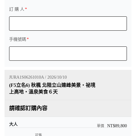
訂 購 人
手機號碼
JURA1S06261010A / 2026/10/10
(F5立名6) 秋楓 北陸立山連峰美景・祕境
上高地・溫泉美食６天
請確認訂購內容
大人
NT$89,800
可售