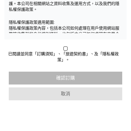
護。本公司在相關網站之資料收集及運用方式，以及我們的隱
私權保護政策。
隱私權保護政策適用範圍:
隱私權保護政策內容，包括本公司如何處理在用戶使用網站服
務時收集到的身份識別資料，也包括本公司如何處理在商業合
作與本公司合作時分享的任何身份識別資料。隱私權保護政策
不適用於本公司以外的公司或網站群，與非本站所僱用或管理
人員。例如您透過本公司旗下網站上的廣告廠商連結，這些置
已閱讀並同意「訂購須知」、「旅遊契約書」、及「隱私權政
放連結的廠商也可能蒐集您個人的資料。對於您主動提供的個
策」。
人資訊，這些廣告廠商或連結網站有其個別的隱私權保護政
策，其資料處理措施不適用於本公司隱私權保護政策。
您個人在本網站上的聊天室或討論區中任意公開個人資料的行
確認訂購
為，在非經加密的保護下，亦不適用於本公司隱私權保護政
策。
取消
資料的蒐集與使用方式:
為了在本網站提供您最佳的互動性服務，可能會請您提供相關
個人的資料，其範圍如下：
本網站在您使用服務信箱、問卷調查等互動性功能時，會保留
您所提供的姓名、電子郵件地址、聯絡方式及使用時間等。
於一般瀏覽時，伺服器會自行記錄相關行徑，包括您使用連線