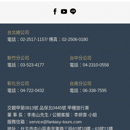
設備的 IP 位址、使用時間、使用的瀏覽器、瀏覽及點選資料記
錄等，做為我們增進網站服務的參考依據，此記錄為內部應
用，決不對外公布。
為提供精確的服務，我們會將收集的問卷調查內容進行統計與
分析，分析結果之統計數據或說明文字呈現，除供內部研究
台北總公司
外，我們會視需要公佈統計數據及說明文字，但不涉及特定個
人之資料。
電話：02-2517-1157
/ 傳真：02-2506-0180
除非取得您的同意或其他法令之特別規定，本網站絕不會將您
的個人資料揭露予第三人或使用於蒐集目的以外之其他用途。
在您於本網站註冊帳號、使用本網站相關產品、服務、活動或
新竹分公司
台中分公司
贈獎時，本網站會收集您的個人識別資料，本網站也可以從商
電話：03-523-4177
電話：04-2310-0558
業夥伴處取得個人資料。
當客戶在本網站註冊時，我們會取得您的姓名、電話、住址、
身份證字號、電子郵件、出生日期、性別、行業等相關資料，
彰化分公司
台南分公司
當您註冊成功，並登入使用我們的服務後，我們即取得您的資
電話：04-722-0432
電話：06-338-7595
料。註冊時，本網站取得您的姓名、電話、住址、身份證字
號、電子郵件、出生日期、性別、行業等相關資料，當您註冊
成功，並登入使用我們的服務後，本網站即取得您的資料。
交觀甲第0813號 品保北0445號 甲種旅行業
其他除了上述，會保留您在上網瀏覽或查詢時，伺服器自行產
生的相關記錄，包括您使用連線設備的 IP 位址、使用時間、使
董 事 長：李南山先生 / 公關客服：李妍霏 小姐
用的瀏覽器、瀏覽及點選資料紀錄等。本網站會對個別連線者
服務信箱：service@fantasy-tours.com
的瀏覽器予以標示，歸納使用者瀏覽器在本網站內部所瀏覽的
地址：台北市中山區南京東路三段61號10樓、63號11樓