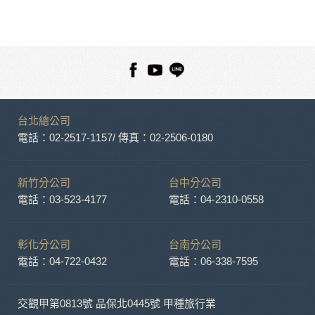
本網站在您使用服務信箱、問卷調查等互動性功能時，會保留
您所提供的姓名、電子郵件地址、聯絡方式及使用時間等。
於一般瀏覽時，伺服器會自行記錄相關行徑，包括您使用連線
設備的 IP 位址、使用時間、使用的瀏覽器、瀏覽及點選資料記
錄等，做為我們增進網站服務的參考依據，此記錄為內部應
用，決不對外公布。
為提供精確的服務，我們會將收集的問卷調查內容進行統計與
分析，分析結果之統計數據或說明文字呈現，除供內部研究
台北總公司
外，我們會視需要公佈統計數據及說明文字，但不涉及特定個
人之資料。
電話：02-2517-1157
/ 傳真：02-2506-0180
除非取得您的同意或其他法令之特別規定，本網站絕不會將您
的個人資料揭露予第三人或使用於蒐集目的以外之其他用途。
在您於本網站註冊帳號、使用本網站相關產品、服務、活動或
新竹分公司
台中分公司
贈獎時，本網站會收集您的個人識別資料，本網站也可以從商
電話：03-523-4177
電話：04-2310-0558
業夥伴處取得個人資料。
當客戶在本網站註冊時，我們會取得您的姓名、電話、住址、
身份證字號、電子郵件、出生日期、性別、行業等相關資料，
彰化分公司
台南分公司
當您註冊成功，並登入使用我們的服務後，我們即取得您的資
電話：04-722-0432
電話：06-338-7595
料。註冊時，本網站取得您的姓名、電話、住址、身份證字
號、電子郵件、出生日期、性別、行業等相關資料，當您註冊
成功，並登入使用我們的服務後，本網站即取得您的資料。
交觀甲第0813號 品保北0445號 甲種旅行業
其他除了上述，會保留您在上網瀏覽或查詢時，伺服器自行產