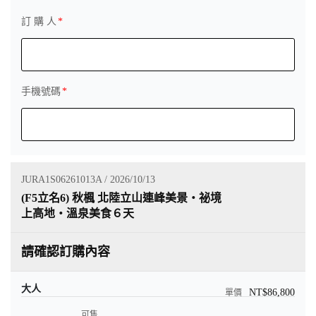
訂 購 人
手機號碼
JURA1S06261013A / 2026/10/13
(F5立名6) 秋楓 北陸立山連峰美景・祕境
上高地・溫泉美食６天
請確認訂購內容
大人
NT$86,800
可售