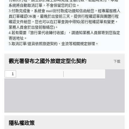
系統將自動取消訂單，不會保留您的訂位。
3.付款完成後，系統會 mail封付款成功通知信函給您，經專屬服務人
員訂單確認OK後，最晚於出發前三天，提供行程確認單與團體行程
確認文件給您，您也可以在訂單查詢中得知(若行程確認單有變更，
業務人員會於出發前聯絡您)。
4.若有需要『旅行業代收轉付收據』，請通知業務人員郵寄到您指定
寄送地址。
5.取消訂單/退貨依照旅遊契約、金流等相關規定辦理。
觀光署發布之國外旅遊定型化契約
下載
隱私權政策