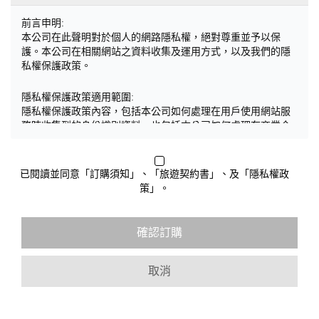
前言申明:
本公司在此聲明對於個人的網路隱私權，絕對尊重並予以保
護。本公司在相關網站之資料收集及運用方式，以及我們的隱
私權保護政策。
隱私權保護政策適用範圍:
隱私權保護政策內容，包括本公司如何處理在用戶使用網站服
務時收集到的身份識別資料，也包括本公司如何處理在商業合
作與本公司合作時分享的任何身份識別資料。隱私權保護政策
不適用於本公司以外的公司或網站群，與非本站所僱用或管理
人員。例如您透過本公司旗下網站上的廣告廠商連結，這些置
已閱讀並同意「訂購須知」、「旅遊契約書」、及「隱私權政
放連結的廠商也可能蒐集您個人的資料。對於您主動提供的個
策」。
人資訊，這些廣告廠商或連結網站有其個別的隱私權保護政
策，其資料處理措施不適用於本公司隱私權保護政策。
您個人在本網站上的聊天室或討論區中任意公開個人資料的行
確認訂購
為，在非經加密的保護下，亦不適用於本公司隱私權保護政
策。
取消
資料的蒐集與使用方式:
為了在本網站提供您最佳的互動性服務，可能會請您提供相關
個人的資料，其範圍如下：