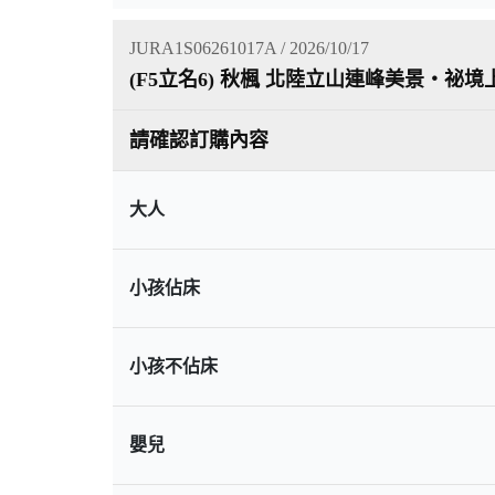
JURA1S06261017A / 2026/10/17
(F5立名6) 秋楓 北陸立山連峰美景・祕
請確認訂購內容
大人
小孩佔床
小孩不佔床
嬰兒