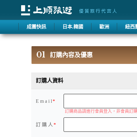
成團快訊
日本.韓國
歐洲
紐西
01
訂購內容及優惠
訂購人資料
E m a i l
訂購商品請進行會員登入，非會員訂
訂 購 人