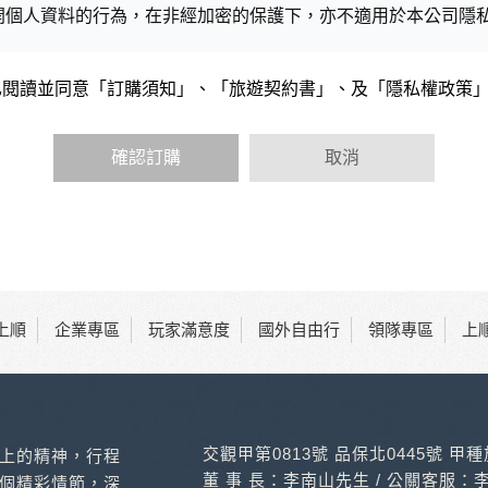
開個人資料的行為，在非經加密的保護下，亦不適用於本公司隱
已閱讀並同意「訂購須知」、「旅遊契約書」、及「隱私權政策
會請您提供相關個人的資料，其範圍如下：
功能時，會保留您所提供的姓名、電子郵件地址、聯絡方式及使
括您使用連線設備的 IP 位址、使用時間、使用的瀏覽器、瀏
確認訂購
取消
內容進行統計與分析，分析結果之統計數據或說明文字呈現，除
網站絕不會將您的個人資料揭露予第三人或使用於蒐集目的以外
、服務、活動或贈獎時，本網站會收集您的個人識別資料，本網
、電話、住址、身份證字號、電子郵件、出生日期、性別、行業
站取得您的姓名、電話、住址、身份證字號、電子郵件、出生日
料。
上順
企業專區
玩家滿意度
國外自由行
領隊專區
上
伺服器自行產生的相關記錄，包括您使用連線設備的 IP 位址
，歸納使用者瀏覽器在本網站內部所瀏覽的網頁，除非您願意告
告之廠商，或與連結本網站，也可能蒐集您個人的資料。對於您
不適用本網站隱私權保護政策，本公司不負任何連帶責任。
傳送商業性資料或電子郵件給您。本公司除了在該資料或電子郵
交觀甲第0813號 品保北0445號 甲
上的精神，行程
郵件的方法及說明。
董 事 長：李南山先生 / 公關客服：
個精彩情節，深