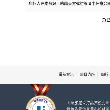
您個人在本網站上的聊天室或討論區中任意公
資料的蒐集與使用方式:
為了在本網站提供您最佳的互動性服務，可能
本網站在您使用服務信箱、問卷調查等互動性
於一般瀏覽時，伺服器會自行記錄相關行徑，包
考依據，此記錄為內部應用，決不對外公布。
為提供精確的服務，我們會將收集的問卷調查
明文字，但不涉及特定個人之資料。
除非取得您的同意或其他法令之特別規定，本
在您於本網站註冊帳號、使用本網站相關產品
當客戶在本網站註冊時，我們會取得您的姓名
服務後，我們即取得您的資料。註冊時，本網
登入使用我們的服務後，本網站即取得您的資
最新資訊
旅遊講座
關於
其他除了上述，會保留您在上網瀏覽或查詢時，
等。本網站會對個別連線者的瀏覽器予以標示
記錄和您對應。請您注意，在本網站網刊登廣
站有其個別的私權保護政策，其資料處理措施
本網站將在事前或註冊登錄取得您的同意後，
上順旅遊秉持品質優先至
郵件上提供您能隨時停止接收這些資料或電子
特色多元化並用心設計每