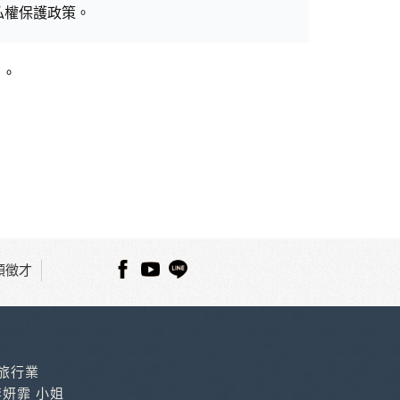
私權保護政策。
」。
用時間等。
覽及點選資料記錄等，做為我們增進網站服務的參
供內部研究外，我們會視需要公佈統計數據及說
之其他用途。
站也可以從商業夥伴處取得個人資料。
等相關資料，當您註冊成功，並登入使用我們的
期、性別、行業等相關資料，當您註冊成功，並
順徵才
、使用時間、使用的瀏覽器、瀏覽及點選資料紀錄
知您的個人資料，否則本網站不會也無法將此項
主動提供的個人資訊，這些廣告廠商、或連結網
件上註明是由本公司發送，也會在該資料或電子
種旅行業
李妍霏 小姐