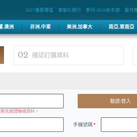
2027春節專區
客製化旅行
季刊-2026秋冬號
蜜月
蘭.澳洲
非洲.中東
美洲.加拿大
南亞.東南亞
02
確認訂購資料
驗證/登入
購需先驗證聯絡資料。
手機號碼