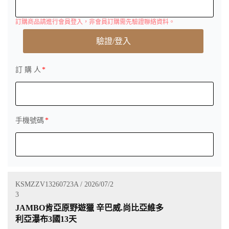
訂購商品請進行會員登入，非會員訂購需先驗證聯絡資料。
驗證/登入
訂 購 人
手機號碼
KSMZZV13260723A / 2026/07/2
3
JAMBO肯亞原野遊獵 辛巴威.尚比亞維多
利亞瀑布3國13天