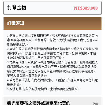
訂單金額
NT$389,000
訂購須知
1.選擇出符合您出發日期的行程，報名後確認行程表與旅遊契約書內
容且填寫相關資料，並利用線上付款，完成訂購流程，我們也會 mai
l訂單通知給您。
2.詳細付款內容請依照行程內容頁中的付款說明。若您是訂購須立即
付款的行程，請立即於線上即時完成 全額付款，若逾時未付，本站
系統將自動取消訂單，不會保留您的訂位。
3.付款完成後，系統會 mail封付款成功通知信函給您，經專屬服務人
員訂單確認OK後，最晚於出發前三天，提供行程確認單與團體行程
確認文件給您，您也可以在訂單查詢中得知(若行程確認單有變更，
業務人員會於出發前聯絡您)。
4.若有需要『旅行業代收轉付收據』，請通知業務人員郵寄到您指定
寄送地址。
5.取消訂單/退貨依照旅遊契約、金流等相關規定辦理。
觀光署發布之國外旅遊定型化契約
下載