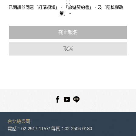
人員。例如您透過本公司旗下網站上的廣告廠商連結，這些置
已閱讀並同意「訂購須知」、「旅遊契約書」、及「隱私權政
放連結的廠商也可能蒐集您個人的資料。對於您主動提供的個
策」。
人資訊，這些廣告廠商或連結網站有其個別的隱私權保護政
策，其資料處理措施不適用於本公司隱私權保護政策。
您個人在本網站上的聊天室或討論區中任意公開個人資料的行
截止報名
為，在非經加密的保護下，亦不適用於本公司隱私權保護政
策。
取消
資料的蒐集與使用方式:
為了在本網站提供您最佳的互動性服務，可能會請您提供相關
個人的資料，其範圍如下：
本網站在您使用服務信箱、問卷調查等互動性功能時，會保留
您所提供的姓名、電子郵件地址、聯絡方式及使用時間等。
於一般瀏覽時，伺服器會自行記錄相關行徑，包括您使用連線
設備的 IP 位址、使用時間、使用的瀏覽器、瀏覽及點選資料記
錄等，做為我們增進網站服務的參考依據，此記錄為內部應
用，決不對外公布。
為提供精確的服務，我們會將收集的問卷調查內容進行統計與
分析，分析結果之統計數據或說明文字呈現，除供內部研究
台北總公司
外，我們會視需要公佈統計數據及說明文字，但不涉及特定個
人之資料。
電話：02-2517-1157
/ 傳真：02-2506-0180
除非取得您的同意或其他法令之特別規定，本網站絕不會將您