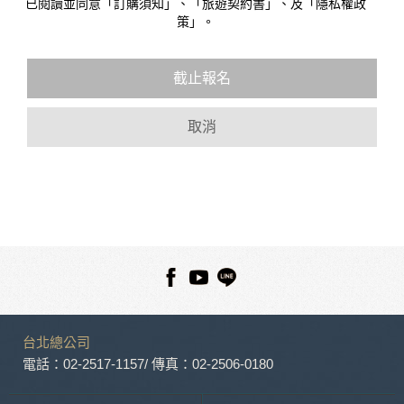
已閱讀並同意「訂購須知」、「旅遊契約書」、及「隱私權政
放連結的廠商也可能蒐集您個人的資料。對於您主動提供的個
策」。
人資訊，這些廣告廠商或連結網站有其個別的隱私權保護政
策，其資料處理措施不適用於本公司隱私權保護政策。
您個人在本網站上的聊天室或討論區中任意公開個人資料的行
截止報名
為，在非經加密的保護下，亦不適用於本公司隱私權保護政
策。
取消
資料的蒐集與使用方式:
為了在本網站提供您最佳的互動性服務，可能會請您提供相關
個人的資料，其範圍如下：
本網站在您使用服務信箱、問卷調查等互動性功能時，會保留
您所提供的姓名、電子郵件地址、聯絡方式及使用時間等。
於一般瀏覽時，伺服器會自行記錄相關行徑，包括您使用連線
設備的 IP 位址、使用時間、使用的瀏覽器、瀏覽及點選資料記
錄等，做為我們增進網站服務的參考依據，此記錄為內部應
用，決不對外公布。
為提供精確的服務，我們會將收集的問卷調查內容進行統計與
分析，分析結果之統計數據或說明文字呈現，除供內部研究
台北總公司
外，我們會視需要公佈統計數據及說明文字，但不涉及特定個
人之資料。
電話：02-2517-1157
/ 傳真：02-2506-0180
除非取得您的同意或其他法令之特別規定，本網站絕不會將您
的個人資料揭露予第三人或使用於蒐集目的以外之其他用途。