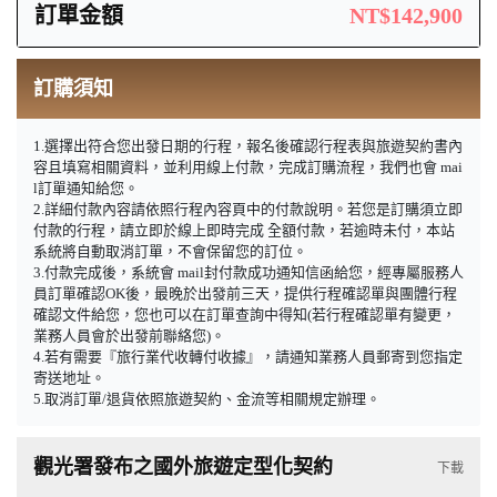
訂單金額
NT$142,900
訂購須知
1.選擇出符合您出發日期的行程，報名後確認行程表與旅遊契約書內
容且填寫相關資料，並利用線上付款，完成訂購流程，我們也會 mai
l訂單通知給您。
2.詳細付款內容請依照行程內容頁中的付款說明。若您是訂購須立即
付款的行程，請立即於線上即時完成 全額付款，若逾時未付，本站
系統將自動取消訂單，不會保留您的訂位。
3.付款完成後，系統會 mail封付款成功通知信函給您，經專屬服務人
員訂單確認OK後，最晚於出發前三天，提供行程確認單與團體行程
確認文件給您，您也可以在訂單查詢中得知(若行程確認單有變更，
業務人員會於出發前聯絡您)。
4.若有需要『旅行業代收轉付收據』，請通知業務人員郵寄到您指定
寄送地址。
5.取消訂單/退貨依照旅遊契約、金流等相關規定辦理。
觀光署發布之國外旅遊定型化契約
下載