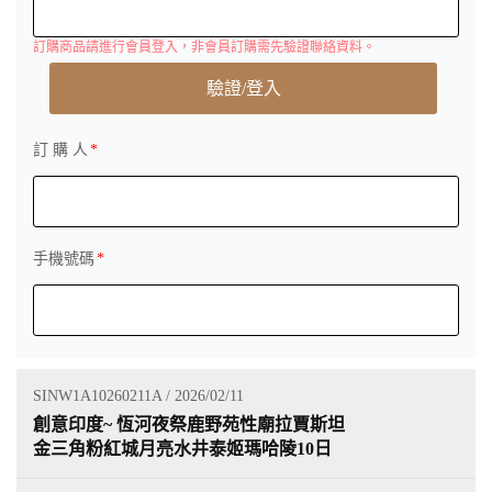
訂購商品請進行會員登入，非會員訂購需先驗證聯絡資料。
驗證/登入
訂 購 人
手機號碼
SINW1A10260211A / 2026/02/11
創意印度~ 恆河夜祭鹿野苑性廟拉賈斯坦
金三角粉紅城月亮水井泰姬瑪哈陵10日