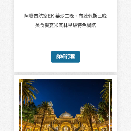
阿聯酋航空EK 華沙二晚、布達佩斯三晚
美食饗宴米其林星級特色餐館
詳細行程