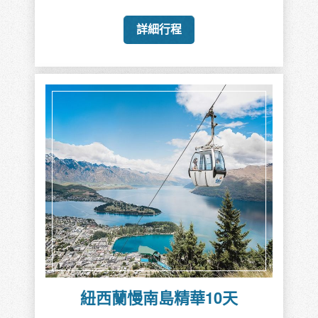
詳細行程
紐西蘭慢南島精華10天