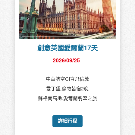
創意英國愛爾蘭17天
2026/09/25
中華航空CI直飛倫敦
愛丁堡.倫敦皆宿2晚
蘇格蘭高地.愛爾蘭翡翠之旅
詳細行程