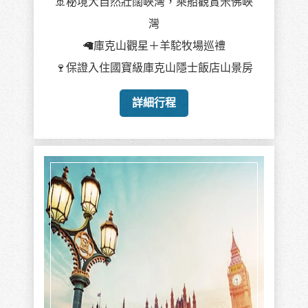
🚢秘境大自然壯闊峽灣，乘船觀賞米佛峽
灣
🦙庫克山觀星＋羊駝牧場巡禮
🍷保證入住國寶級庫克山隱士飯店山景房
詳細行程