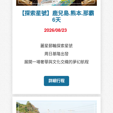
【探索星號】鹿兒島.熊本.那霸
6天
2026/08/23
麗星郵輪探索星號
周日基隆出發
展開一場奢華與文化交織的夢幻航程
詳細行程