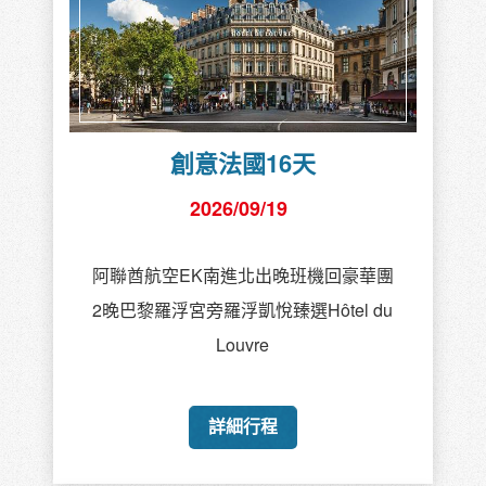
創意法國16天
2026/09/19
阿聯酋航空EK南進北出晚班機回豪華團
2晚巴黎羅浮宮旁羅浮凱悅臻選Hôtel du
Louvre
詳細行程