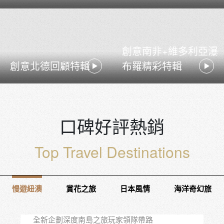
創意南非+維多利亞瀑
創意北德回顧特輯
布羅精彩特輯
口碑好評熱銷
Top Travel Destinations
慢遊紐澳
賞花之旅
日本風情
海洋奇幻旅