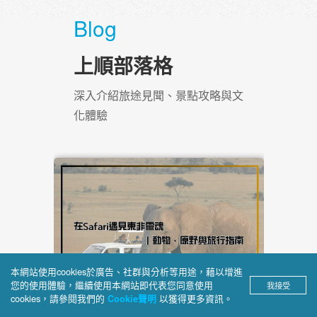
Ms.林
2026/06/24 創意北義法東+冰島21
天
、
及
第22次參加上順的團出遊，領隊Tody的專業與
旅
熱情No.1，陽光活力又幽默，第一指定選Tody
Blog
上順部落格
本網站使用cookies於廣告、社群與分析等用途，藉以增進
您的使用體驗，繼續使用本網站即代表您同意使用
我接受
cookies，請參閱我們的
以獲得更多資訊。
Cookie聲明
深入介紹旅途見聞、景點攻略與文