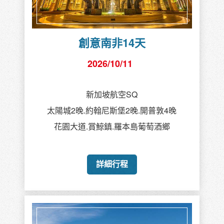
創意南非14天
2026/10/11
新加坡航空SQ
太陽城2晚.約翰尼斯堡2晚.開普敦4晚
花園大道.賞鯨鎮.羅本島葡萄酒鄉
詳細行程