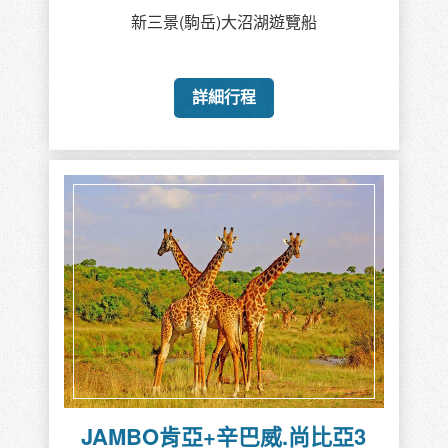
新三景(駒岳)大沼湖遊覽船
詳細行程
JAMBO肯亞+辛巴威.尚比亞3