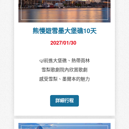
熊慢遊雪墨大堡礁10天
2027/01/30
🤿前進大堡礁、熱帶雨林
雪梨歌劇院內欣賞歌劇
感受雪梨、墨爾本的魅力
詳細行程