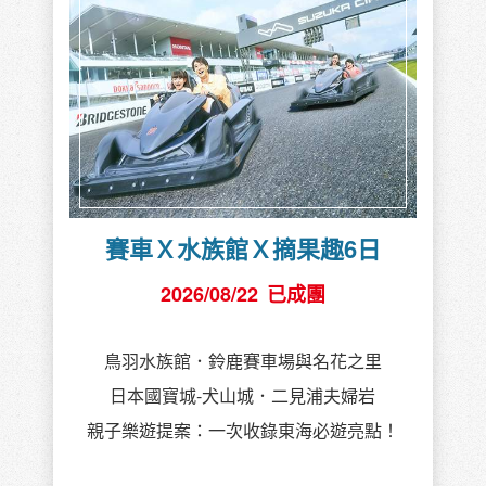
賽車Ｘ水族館Ｘ摘果趣6日
2026/08/22
已成團
鳥羽水族館．鈴鹿賽車場與名花之里
日本國寶城-犬山城．二見浦夫婦岩
親子樂遊提案：一次收錄東海必遊亮點！