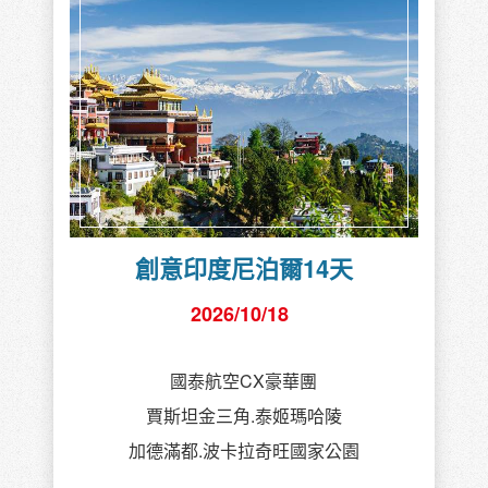
創意印度尼泊爾14天
2026/10/18
國泰航空CX豪華團
賈斯坦金三角.泰姬瑪哈陵
加德滿都.波卡拉奇旺國家公園