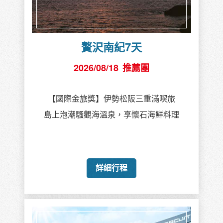
贅沢南紀7天
2026/08/18
推薦團
【國際金旅獎】伊勢松阪三重滿喫旅
島上泡潮騷觀海溫泉，享懷石海鮮料理
詳細行程