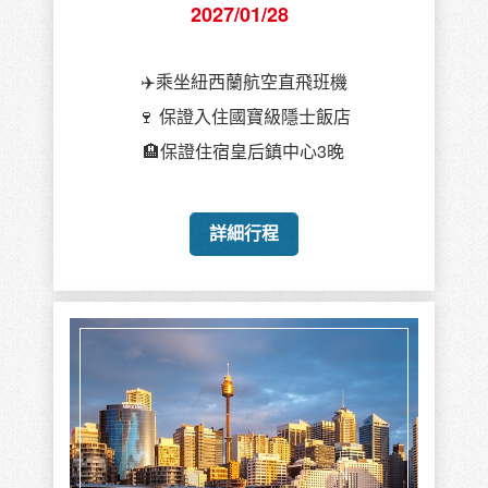
2027/01/28
✈️乘坐紐西蘭航空直飛班機
🍷 保證入住國寶級隱士飯店
🏨保證住宿皇后鎮中心3晚
詳細行程