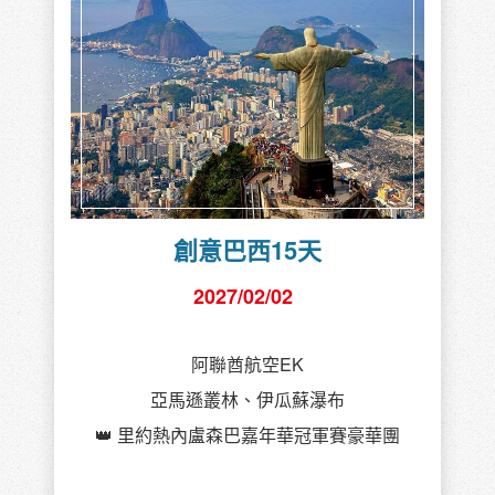
創意巴西15天
2027/02/02
阿聯酋航空EK
亞馬遜叢林、伊瓜蘇瀑布
👑 里約熱內盧森巴嘉年華冠軍賽豪華團