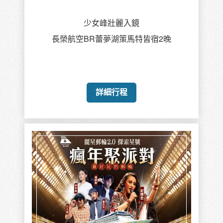
少女峰壯麗入鏡
長榮航空BR蕾夢湖策馬特皆宿2晚
詳細行程