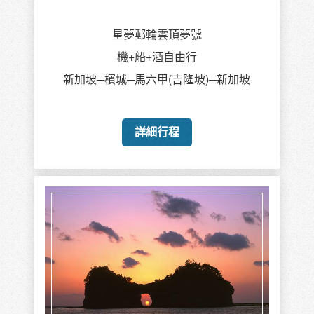
星夢郵輪雲頂夢號
機+船+酒自由行
新加坡─檳城─馬六甲(吉隆坡)─新加坡
詳細行程