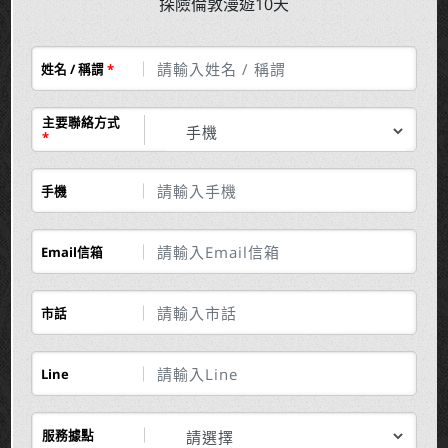
探險倫敦漫遊10天
姓名 / 稱謂
*
主要聯絡方式
*
手機
Email信箱
市話
Line
服務據點