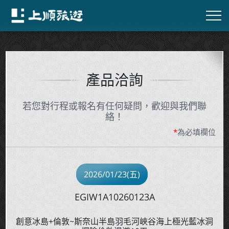
產品洽詢
若您對行程或報名有任何疑問，歡迎與我們聯
絡！
*
為必填欄位
2026/01/23(五)
EGIW1A10260123A
創意冰島+倫敦~斯奈山半島羽毛河峽谷海上極光藍冰洞