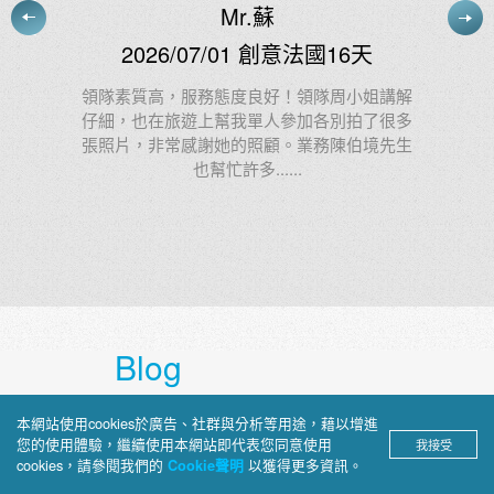
施小姐
2026/07/03 慢遊東澳11天
姐講解
了很多
阿德很棒！我給他：100000000分 1億分
境先生
Blog
上順部落格
本網站使用cookies於廣告、社群與分析等用途，藉以增進
您的使用體驗，繼續使用本網站即代表您同意使用
我接受
cookies，請參閱我們的
以獲得更多資訊。
Cookie聲明
深入介紹旅途見聞、景點攻略與文