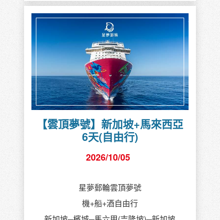
【雲頂夢號】新加坡+馬來西亞
6天(自由行)
2026/10/05
星夢郵輪雲頂夢號
機+船+酒自由行
新加坡─檳城─馬六甲(吉隆坡)─新加坡