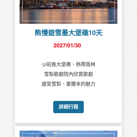
熊慢遊雪墨大堡礁10天
2027/01/30
🤿前進大堡礁、熱帶雨林
雪梨歌劇院內欣賞歌劇
感受雪梨、墨爾本的魅力
詳細行程