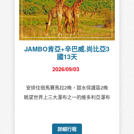
JAMBO肯亞+辛巴威.尚比亞3
國13天
2026/09/03
安排住宿馬賽馬拉2晚，甜水保護區2晚
眺望世界上三大瀑布之一的維多利亞瀑布
詳細行程