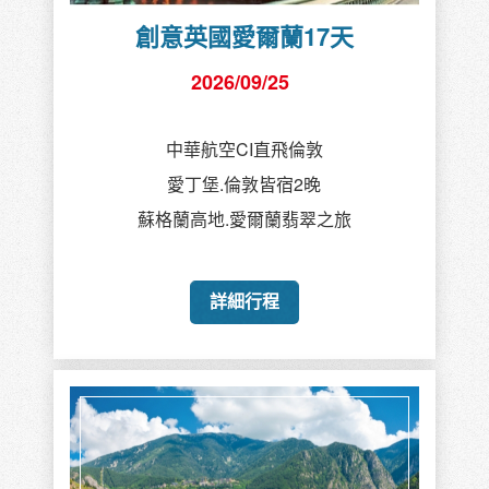
創意英國愛爾蘭17天
2026/09/25
中華航空CI直飛倫敦
愛丁堡.倫敦皆宿2晚
蘇格蘭高地.愛爾蘭翡翠之旅
詳細行程