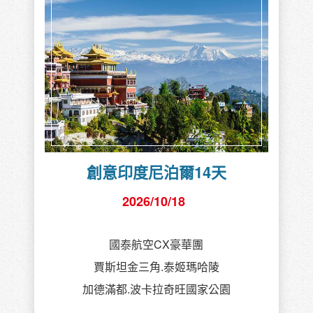
創意印度尼泊爾14天
2026/10/18
國泰航空CX豪華團
賈斯坦金三角.泰姬瑪哈陵
加德滿都.波卡拉奇旺國家公園