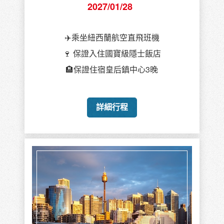
2027/01/28
✈️乘坐紐西蘭航空直飛班機
🍷 保證入住國寶級隱士飯店
🏨保證住宿皇后鎮中心3晚
詳細行程