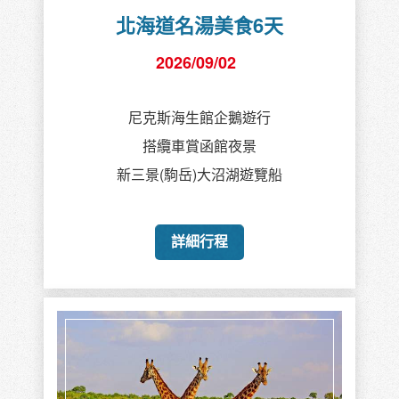
北海道名湯美食6天
2026/09/02
尼克斯海生館企鵝遊行
搭纜車賞函館夜景
新三景(駒岳)大沼湖遊覽船
詳細行程