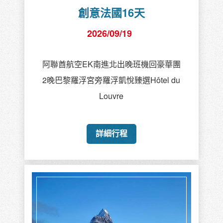
創意法國16天
2026/09/19
阿聯酋航空EK南進北出晚班機回豪華團
2晚巴黎羅浮宮旁羅浮凱悅臻選Hôtel du
Louvre
詳細行程