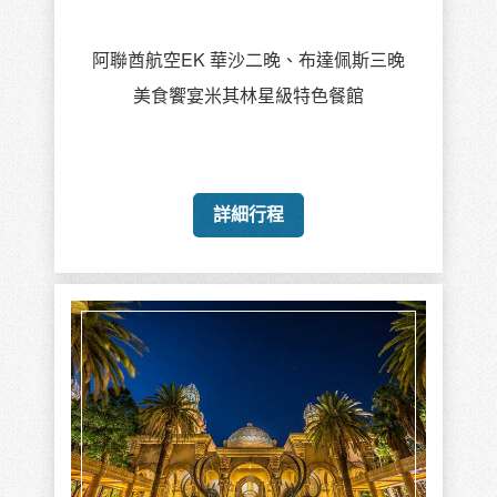
阿聯酋航空EK 華沙二晚、布達佩斯三晚
美食饗宴米其林星級特色餐館
詳細行程