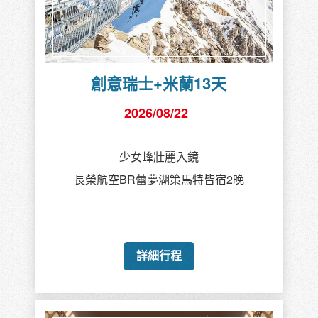
創意瑞士+米蘭13天
2026/08/22
少女峰壯麗入鏡
長榮航空BR蕾夢湖策馬特皆宿2晚
詳細行程