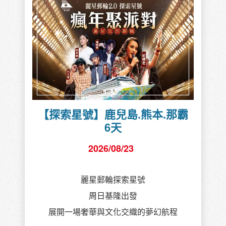
【探索星號】鹿兒島.熊本.那霸
6天
2026/08/23
麗星郵輪探索星號
周日基隆出發
展開一場奢華與文化交織的夢幻航程