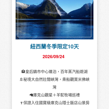
紐西蘭冬季限定10天
2026/09/24
🏨皇后鎮市中心連泊，百年蒸汽船遊湖
🚢秘境大自然壯闊峽灣，乘船觀賞米佛峽
灣
🦙庫克山觀星＋羊駝牧場巡禮
🍷保證入住國寶級庫克山隱士飯店山景房