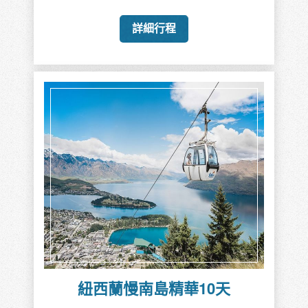
詳細行程
紐西蘭慢南島精華10天