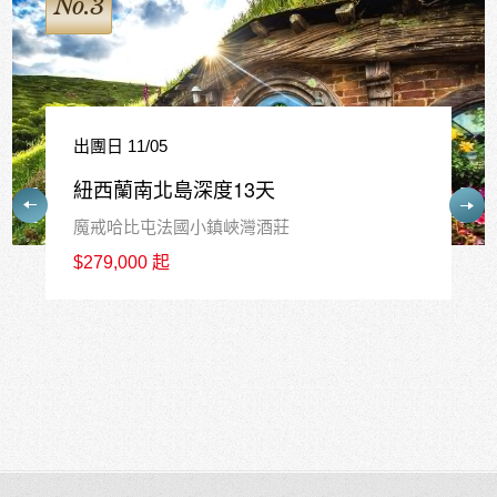
No.4
出團日 12/17
紐西蘭南島精華10天
皇后鎮中心連泊3晚+庫克山1晚+瓦納卡1晚
$226,800 起