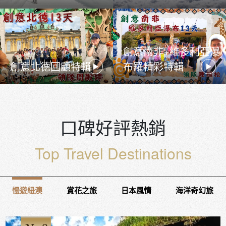
創意南非+維多利亞瀑
創意北德回顧特輯
布羅精彩特輯
口碑好評熱銷
Top Travel Destinations
慢遊紐澳
賞花之旅
日本風情
海洋奇幻旅