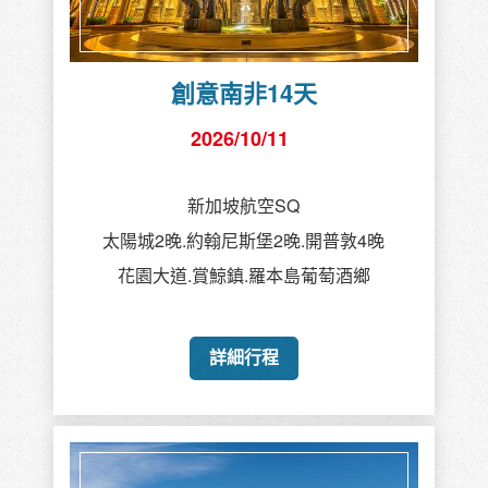
創意南非14天
2026/10/11
新加坡航空SQ
太陽城2晚.約翰尼斯堡2晚.開普敦4晚
花園大道.賞鯨鎮.羅本島葡萄酒鄉
詳細行程