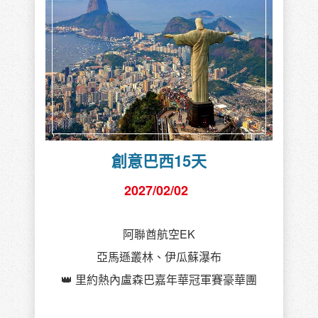
創意巴西15天
2027/02/02
阿聯酋航空EK
亞馬遜叢林、伊瓜蘇瀑布
👑 里約熱內盧森巴嘉年華冠軍賽豪華團