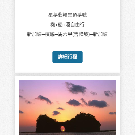
星夢郵輪雲頂夢號
機+船+酒自由行
新加坡─檳城─馬六甲(吉隆坡)─新加坡
詳細行程