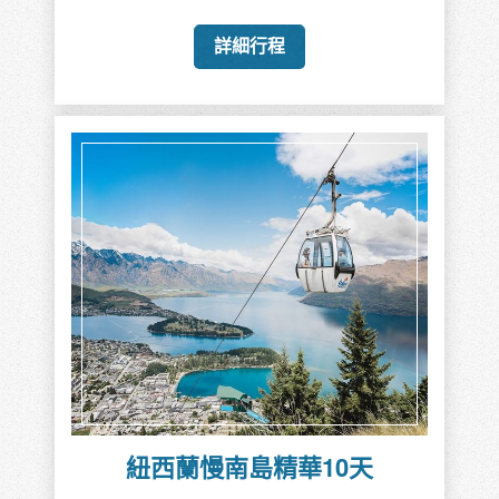
詳細行程
紐西蘭慢南島精華10天