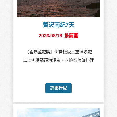
贅沢南紀7天
2026/08/18
推薦團
【國際金旅獎】伊勢松阪三重滿喫旅
島上泡潮騷觀海溫泉，享懷石海鮮料理
詳細行程