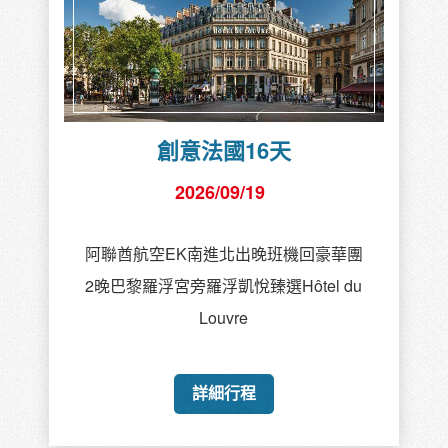
創意法國16天
2026/09/19
阿聯酋航空EK南進北出晚班機回豪華團
2晚巴黎羅浮宮旁羅浮凱悅臻選Hôtel du
Louvre
詳細行程