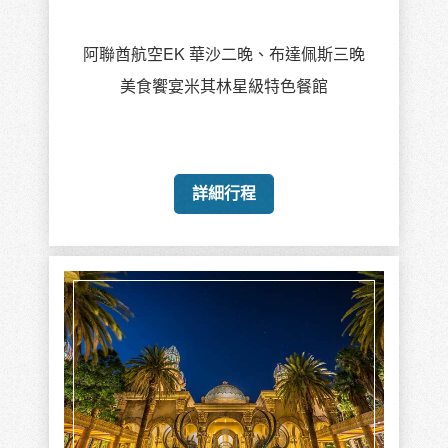
阿聯酋航空EK 華沙二晚、布達佩斯三晚
美食饗宴米其林星級特色餐館
詳細行程