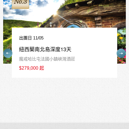
No.4
出團日 12/17
紐西蘭南島精華10天
皇后鎮中心連泊3晚+庫克山1晚+瓦納卡1晚
$226,800 起