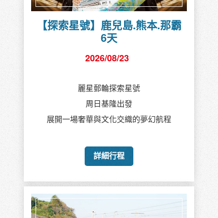
【探索星號】鹿兒島.熊本.那霸
6天
2026/08/23
麗星郵輪探索星號
周日基隆出發
展開一場奢華與文化交織的夢幻航程
詳細行程