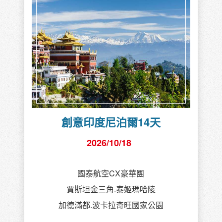
創意印度尼泊爾14天
2026/10/18
國泰航空CX豪華團
賈斯坦金三角.泰姬瑪哈陵
加德滿都.波卡拉奇旺國家公園