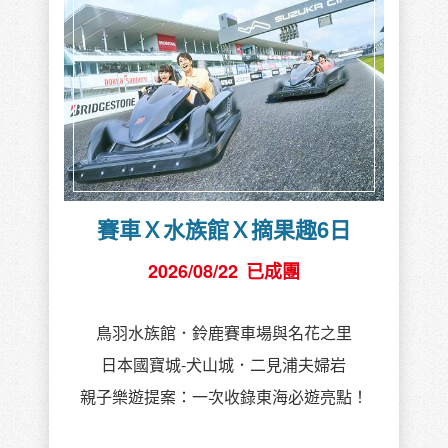
賽車Ｘ水族館Ｘ摘果趣6日
2026/08/22
已成團
鳥羽水族館．鈴鹿賽車場與名花之里
日本國寶城-犬山城．二見浦夫婦岩
親子樂遊提案：一次收錄東海必遊亮點！