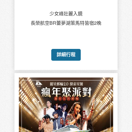
少女峰壯麗入鏡
長榮航空BR蕾夢湖策馬特皆宿2晚
詳細行程