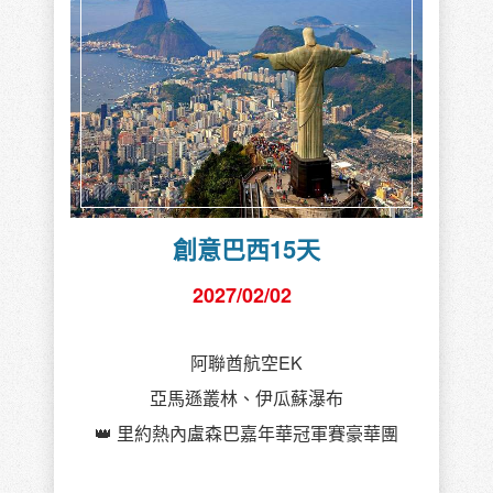
創意巴西15天
2027/02/02
阿聯酋航空EK
亞馬遜叢林、伊瓜蘇瀑布
👑 里約熱內盧森巴嘉年華冠軍賽豪華團