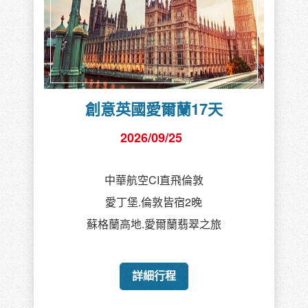
創意英國愛爾蘭17天
2026/09/25
中華航空CI直飛倫敦
愛丁堡.倫敦皆宿2晚
蘇格蘭高地.愛爾蘭翡翠之旅
詳細行程