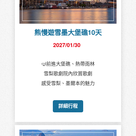
熊慢遊雪墨大堡礁10天
2027/01/30
🤿前進大堡礁、熱帶雨林
雪梨歌劇院內欣賞歌劇
感受雪梨、墨爾本的魅力
詳細行程