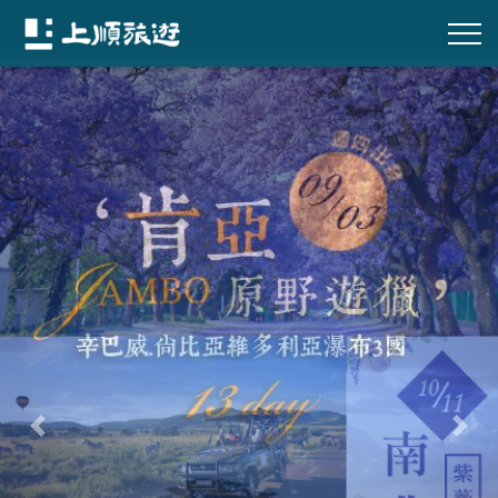
往前
往後