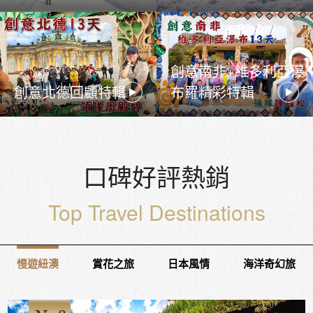
創意南非+維多利亞瀑
創意北德回顧特輯
布羅精彩特輯
口碑好評熱銷
Top Travel Destinations
慢遊紐澳
賞花之旅
日本風情
海洋奇幻旅