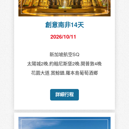
創意南非14天
2026/10/11
新加坡航空SQ
太陽城2晚.約翰尼斯堡2晚.開普敦4晚
花園大道.賞鯨鎮.羅本島葡萄酒鄉
詳細行程