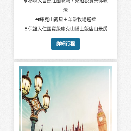
🚢秘境大自然壯闊峽灣，乘船觀賞米佛峽
灣
🦙庫克山觀星＋羊駝牧場巡禮
🍷保證入住國寶級庫克山隱士飯店山景房
詳細行程