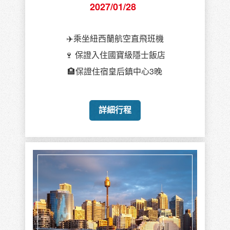
2027/01/28
✈️乘坐紐西蘭航空直飛班機
🍷 保證入住國寶級隱士飯店
🏨保證住宿皇后鎮中心3晚
詳細行程