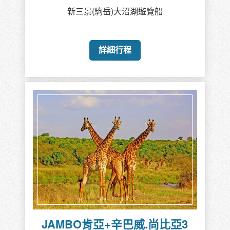
新三景(駒岳)大沼湖遊覽船
詳細行程
JAMBO肯亞+辛巴威.尚比亞3