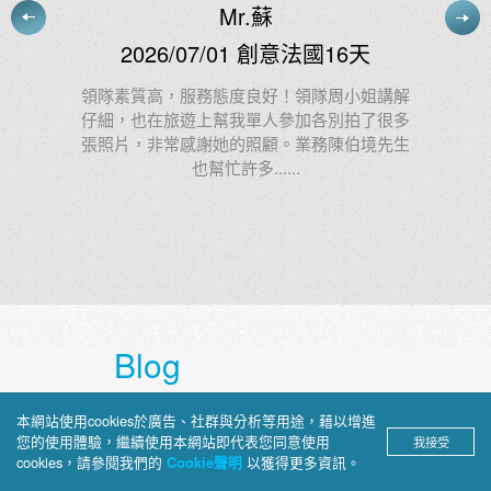
施小姐
2026/07/03 慢遊東澳11天
講解
很多
阿德很棒！我給他：100000000分 1億分
先生
Blog
上順部落格
本網站使用cookies於廣告、社群與分析等用途，藉以增進
您的使用體驗，繼續使用本網站即代表您同意使用
我接受
cookies，請參閱我們的
以獲得更多資訊。
Cookie聲明
深入介紹旅途見聞、景點攻略與文