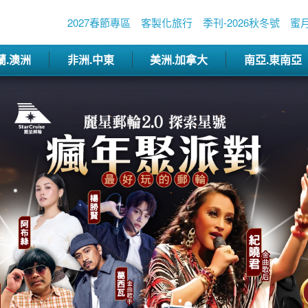
2027春節專區
客製化旅行
季刊-2026秋冬號
蜜
蘭.澳洲
非洲.中東
美洲.加拿大
南亞.東南亞