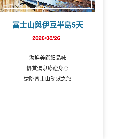
富士山與伊豆半島5天
2026/08/26
海鮮美饌細品味
優質湯泉療癒身心
遠眺富士山動感之旅
詳細行程