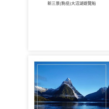
新三景(駒岳)大沼湖遊覽船
詳細行程