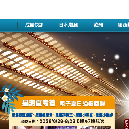
成團快訊
日本.韓國
歐洲
紐西
往前