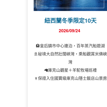
紐西蘭冬季限定10天
2026/09/24
🏨皇后鎮市中心連泊，百年蒸汽船遊湖
🚢秘境大自然壯闊峽灣，乘船觀賞米佛峽
灣
🦙庫克山觀星＋羊駝牧場巡禮
🍷保證入住國寶級庫克山隱士飯店山景房