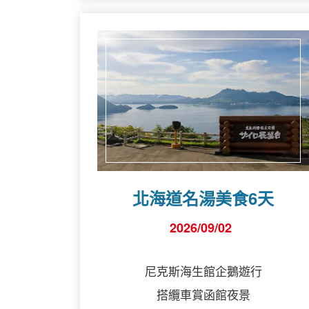
北海道名湯美食6天
2026/09/02
尼克斯海生館企鵝遊行
搭纜車賞函館夜景