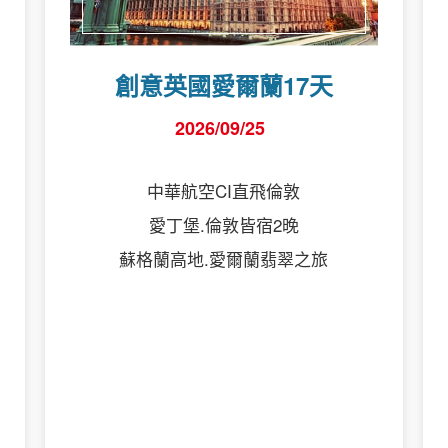
創意英國愛爾蘭17天
2026/09/25
中華航空CI直飛倫敦
愛丁堡.倫敦皆宿2晚
蘇格蘭高地.愛爾蘭翡翠之旅