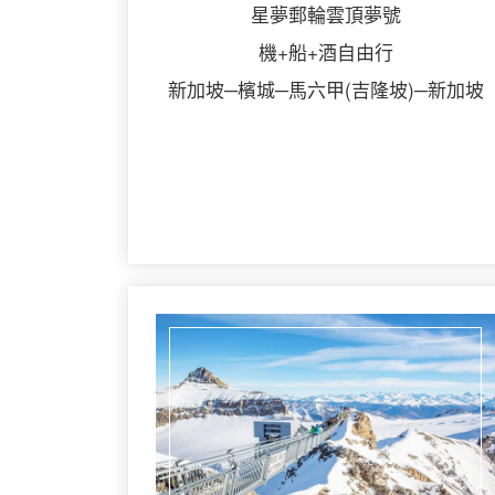
星夢郵輪雲頂夢號
機+船+酒自由行
新加坡─檳城─馬六甲(吉隆坡)─新加坡
詳細行程