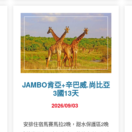
JAMBO肯亞+辛巴威.尚比亞
3國13天
2026/09/03
安排住宿馬賽馬拉2晚，甜水保護區2晚