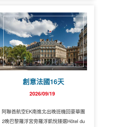
創意法國16天
2026/09/19
阿聯酋航空EK南進北出晚班機回豪華團
2晚巴黎羅浮宮旁羅浮凱悅臻選Hôtel du