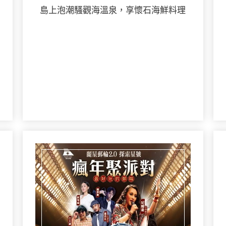
島上泡潮騷觀海溫泉，享懷石海鮮料理
詳細行程