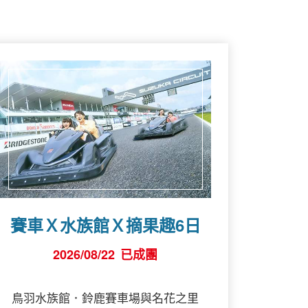
賽車Ｘ水族館Ｘ摘果趣6日
2026/08/22
已成團
鳥羽水族館．鈴鹿賽車場與名花之里