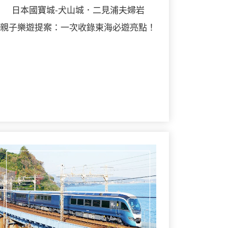
日本國寶城-犬山城．二見浦夫婦岩
親子樂遊提案：一次收錄東海必遊亮點！
詳細行程