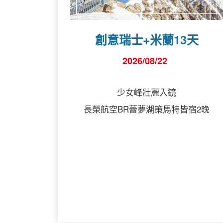
創意瑞士+米蘭13天
2026/08/22
少女峰壯麗入鏡
長榮航空BR蕾夢湖策馬特皆宿2晚
詳細行程