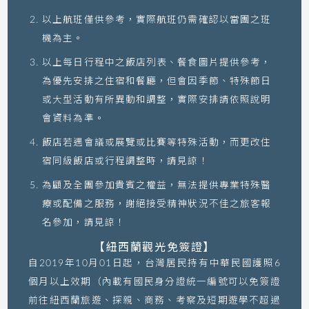
以上航班僅供參考，實際航班仍需確認以當團之班
機為主。
以上每日行程中之飯店列表、餐食圖片提供參考，
為優先安排之住宿和餐廳，但會因季節、特殊節日
或大型活動有所異動和調整，實際安排請依照說明
會資料為準。
飯店若遇會議或展覽或比賽等特殊活動，而更改住
宿同級飯店或行程調整時，請見諒！
為顧及全團參加貴賓之權益，無法提供專業特殊醫
療或配備之服務，謝絕接受精神狀況不佳之旅客報
名參加，請見諒！
【紐西蘭觀光免簽證】
自2019年10月01日起，台灣居民持有中華民國護照6
個月以上效期（內載有國民身分證統一編號可以免簽證
前往紐西蘭旅遊、探親、商務、考察及短期遊學不超過