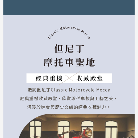
被稱作穿越世紀的湖上貴婦，
湖上航行如時光倒流。
前往Walter Peak瓦特峰農莊欣賞牧場秀，
還能與高山犛牛、綿羊、羊駝合照，
感受純粹的紐式牧場風情！