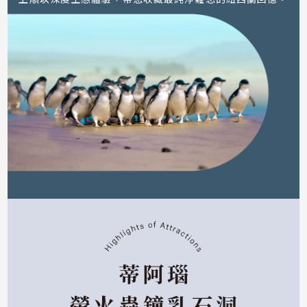
但尼丁擁有豐富的海岸生態景觀，特別安排前往藍眼企鵝保育區。
，靜靜等待世界最小企鵝歸巢的可愛身影，在自然棲地中近距離感受
不同於一般走馬看花行程，
上順以深度生態體驗，帶您收藏最純淨難忘的紐西蘭回憶。