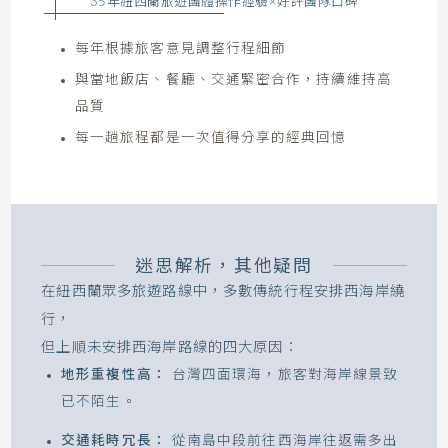
35年紐西蘭旅遊團體操作經驗×好評團隊口碑
每年根據旅客意見調整行程細節
與當地飯店、餐廳、交通緊密合作，持續維持高
品質
每一趟旅程都是一次值得分享的經典回憶
迷思解析，其他疑問
在紐西蘭眾多旅遊路線中，多數傳統行程安排西海岸繞
行，
但上順未安排西海岸路線的四大原因：
地形重複性高：
台灣四面環海，旅客對海岸線景致
已不陌生。
交通耗時冗長：
從南島中段前往西海岸往返需多出