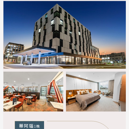
紐西蘭是戶外冒險天堂，上順行程彈性、慢遊，可
依您的需求調整且不影響團體活動。
另可自費參加熱氣球、高空跳傘、噴射快艇、高空
彈跳、天文觀星等活動，請依自身健康狀況安排並
事先查詢內容與正確費用。
南島天氣多變，自費活動需視當日天候而定，建議
以順其自然、平安順利為原則。