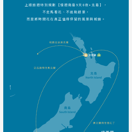
上順旅遊特別規劃【慢遊南島9天8夜+北島】，
不走馬看花、不追點趕景，
而是將時間花在真正值得停留的風景與城鎮。