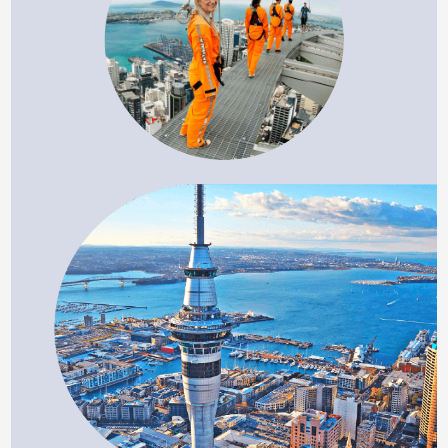
在328公尺高空旋轉餐廳，
一覽奧克蘭全景，
還有機會目睹挑戰者進行高空漫步或高空彈跳！