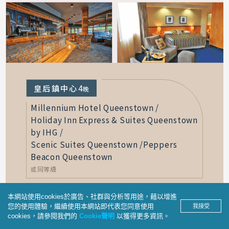
因弗卡吉爾
1晚
Distinction Invercargill Hotel
本網站使用cookies於廣告、社群與分析等用途，藉以增進
您的使用體驗，繼續使用本網站即代表您同意使用
我接受
位於因弗卡吉爾市中心，全新打造的現代飯店空
cookies，請參閱我們的
Cookie聲明
以獲得更多資訊。
產品洽詢