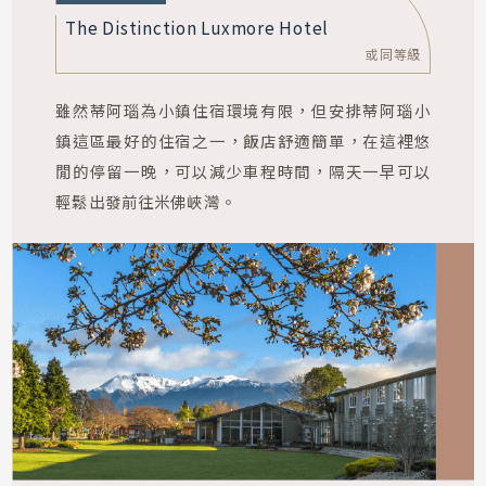
但尼丁
2晚
Distinction Dunedin Hotel
或同等級
坐落於但尼丁市中心，由歷史倉庫改建而成，融合
古典建築與現代設計美學。高挑空間與寬敞客房展
現南島少見的質感，步行即可漫遊蘇格蘭風情街
道，讓夜晚在歷史與靜謐之中緩緩展開。