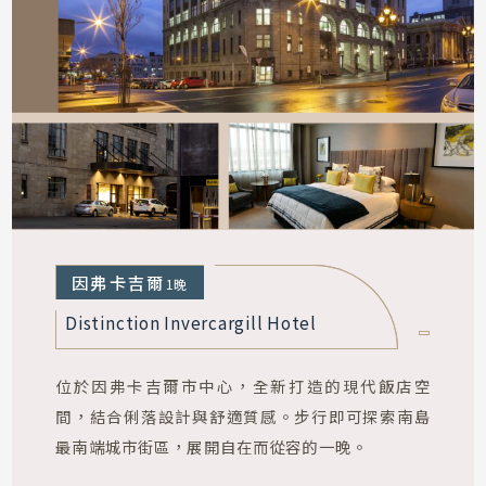
搭乘直升機飛越庫克山壯麗冰川，
降落雪白冰原展開健行，
在雪峰與冰河環抱之中，
盡覽吸睛震撼的高山奇景。