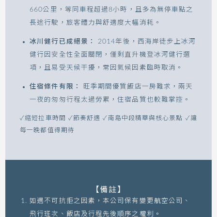
660公里，等同車程超過8小時，且多為無停車點之
長途行駛，旅客體力與舒適度大幅消耗。
冰川健行已成絕景：
2014年後，西海岸徒步上冰河
健行因安全性全面關閉，僅剩直升機登冰河健行選
項，且易受天候干擾，常因氣候因素臨時取消。
住宿條件有限：
旺季期間優質飯店一房難求，兩天
一夜的匆匆行程太過勞累，住宿品質也較難掌控。
✓縮短拉車時間 ✓節奏舒適 ✓南島中段精華與核心景點 ✓讓
每一晚都值得期待
【備註】
如遇不可抗拒之因素，本公司保有變更航空公司、
飛行班次、飯店及行程先後順序之權利。