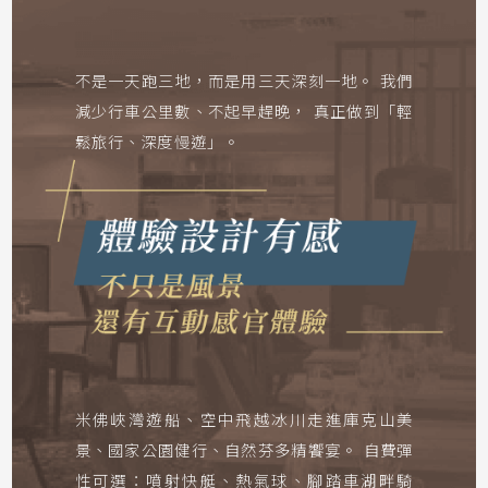
不是一天跑三地，而是用三天深刻一地。
我們
減少行車公里數、不起早趕晚，
真正做到「輕
鬆旅行、深度慢遊」。
米佛峽灣遊船、空中飛越冰川走進庫克山美
景
、國家公園健行、自然芬多精饗宴。
自費彈
性可選：噴射快艇、熱氣球、腳踏車湖畔騎