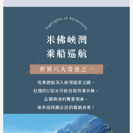
深入活性石灰岩溶洞，
仰望萬千螢火蟲如星河般夢幻而震撼。
這處被譽為「全球最不可思議的地底奇景」，
是造訪峽灣地區必到之處。