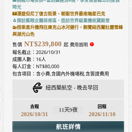
🏨挑戰市場安排--皇后鎮連泊4晚，享受愜意難忘的度假
時光
🏰漫遊但尼丁復古街景、朝聖世界最南端星巴克
🐧探訪藍眼企鵝保育區、造訪世界級重機收藏殿堂
🚁搭乘直升機飛往庫克山冰河健行，飽覽紐西蘭壯麗雪峰
與湖光山色
NT$239,800
售價
起
報名截止：2026/10/31
成團人數：16人
每人訂金：NT$80,000
包含項目：含小費,含國內外機場稅,含簽證費用
紐西蘭航空
晚去早回
去程
回程
11天9夜
2026/10/31
2026/11/10
航班詳情