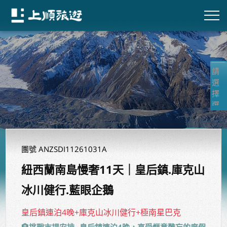
團號 ANZSDI11261031A
紐西蘭南島慢奢11天｜皇后鎮.庫克山
冰川健行.藍眼企鵝
皇后鎮連泊4晚+庫克山冰川健行+極南星巴克