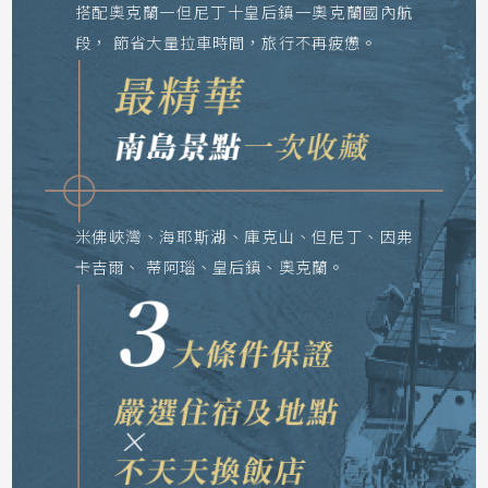
搭配奧克蘭一但尼丁十皇后鎮一奧克蘭國內航
段，
節省大量拉車時間，旅行不再疲憊。
米佛峽灣、海耶斯湖、庫克山、但尼丁、因弗
卡吉爾、
蒂阿瑙、皇后鎮、奧克蘭。