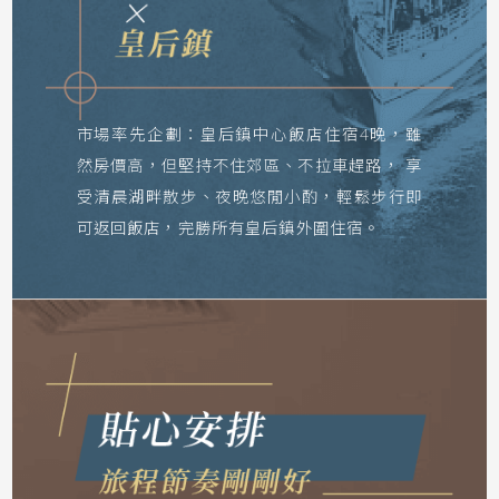
市場率先企劃：
皇后鎮中心飯店住宿4晚，雖
然房價高，但堅持不住郊區、不拉車趕路，
享
受清晨湖畔散步、夜晚悠閒小酌，輕鬆步行即
可返回飯店，完勝所有皇后鎮外圍住宿。