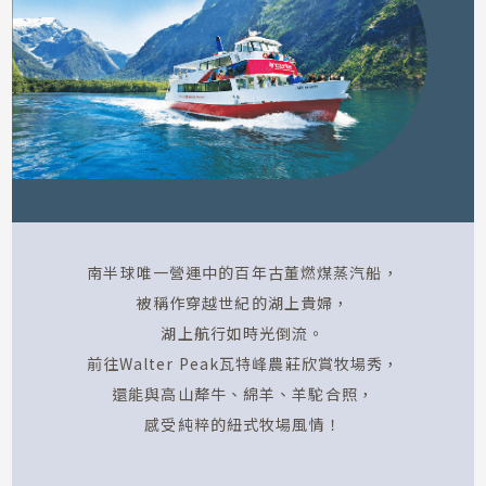
搭乘遊船深入峽灣國家公園，
壯闊的U型冰河峽谷與飛瀑共舞，
企鵝與海豹驚喜現身，
是來紐西蘭必訪的震撼奇景！