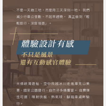
不是一天跑三地，而是用三天深刻一地。
我們
減少行車公里數、不起早趕晚，
真正做到「輕
鬆旅行、深度慢遊」。
米佛峽灣遊船、空中飛越冰川走進庫克山美
景
、國家公園健行、自然芬多精饗宴。
自費彈
性可選：噴射快艇、熱氣球、腳踏車湖畔騎
行。