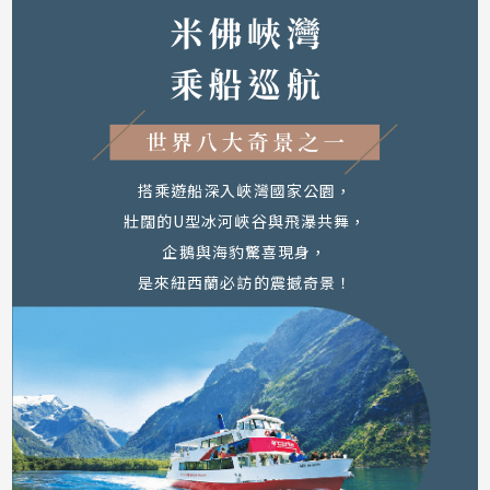
搭乘遊船深入峽灣國家公園，
壯闊的U型冰河峽谷與飛瀑共舞，
企鵝與海豹驚喜現身，
是來紐西蘭必訪的震撼奇景！