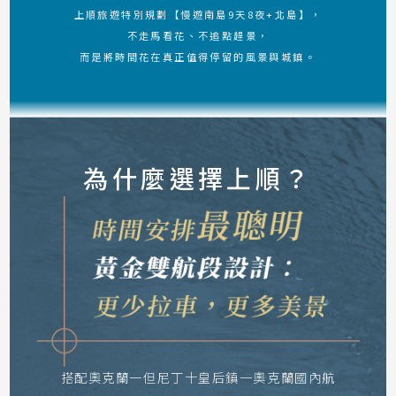
上順旅遊特別規劃【慢遊南島9天8夜+北島】，
不走馬看花、不追點趕景，
而是將時間花在真正值得停留的風景與城鎮。
為什麼選擇上順？
搭配奧克蘭一但尼丁十皇后鎮一奧克蘭國內航