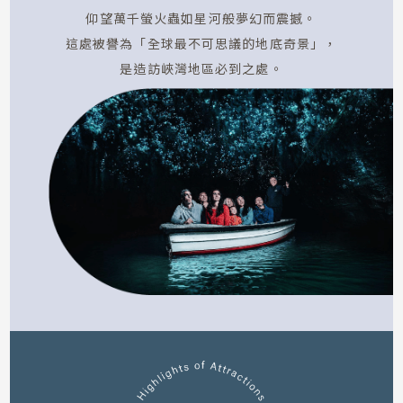
仰望萬千螢火蟲如星河般夢幻而震撼。
這處被譽為「全球最不可思議的地底奇景」，
是造訪峽灣地區必到之處。