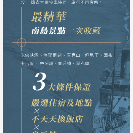
段，
節省大量拉車時間，旅行不再疲憊。
米佛峽灣、海耶斯湖、庫克山、但尼丁、因弗
卡吉爾、
蒂阿瑙、皇后鎮、奧克蘭。