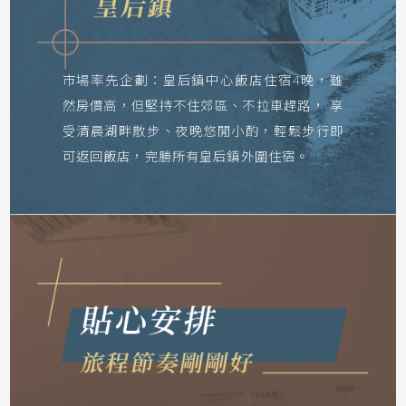
市場率先企劃：
皇后鎮中心飯店住宿4晚，雖
然房價高，但堅持不住郊區、不拉車趕路，
享
受清晨湖畔散步、夜晚悠閒小酌，輕鬆步行即
可返回飯店，完勝所有皇后鎮外圍住宿。