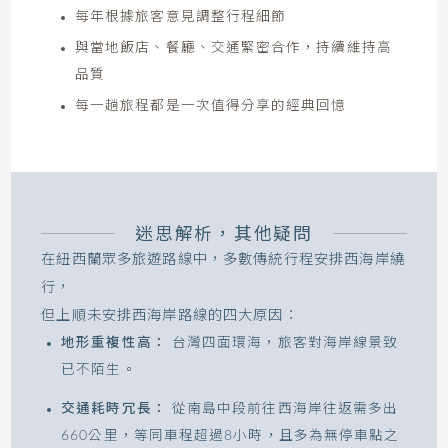
每年根據旅客意見調整行程細節
與當地飯店、餐廳、交通緊密合作，持續維持高
品質
每一趟旅程都是一次值得分享的經典回憶
迷思解析，其他疑問
在紐西蘭眾多旅遊路線中，多數傳統行程安排西海岸繞
行，
但上順未安排西海岸路線的四大原因：
地形重複性高：
台灣四面環海，旅客對海岸線景致
已不陌生。
交通耗時冗長：
從南島中段前往西海岸往返需多出
660公里，等同車程超過8小時，且多為無停車點之