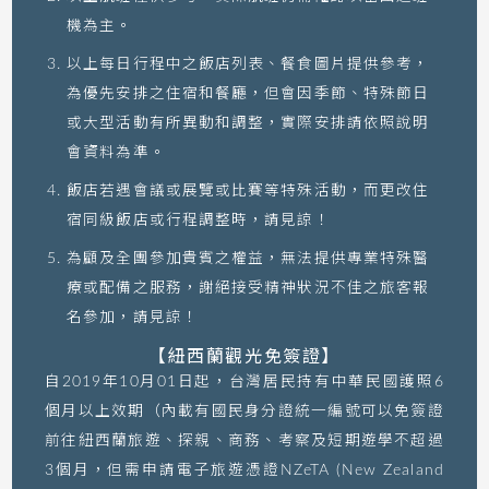
機為主。
以上每日行程中之飯店列表、餐食圖片提供參考，
為優先安排之住宿和餐廳，但會因季節、特殊節日
或大型活動有所異動和調整，實際安排請依照說明
會資料為準。
飯店若遇會議或展覽或比賽等特殊活動，而更改住
宿同級飯店或行程調整時，請見諒！
為顧及全團參加貴賓之權益，無法提供專業特殊醫
療或配備之服務，謝絕接受精神狀況不佳之旅客報
名參加，請見諒！
【紐西蘭觀光免簽證】
自2019年10月01日起，台灣居民持有中華民國護照6
個月以上效期（內載有國民身分證統一編號可以免簽證
前往紐西蘭旅遊、探親、商務、考察及短期遊學不超過
3個月，但需申請電子旅遊憑證NZeTA (New Zealand