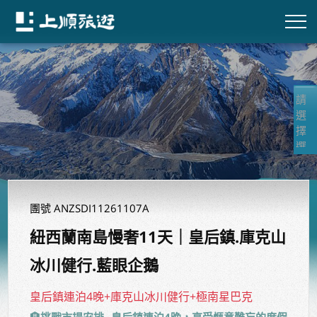
團號 ANZSDI11261107A
紐西蘭南島慢奢11天｜皇后鎮.庫克山
冰川健行.藍眼企鵝
皇后鎮連泊4晚+庫克山冰川健行+極南星巴克