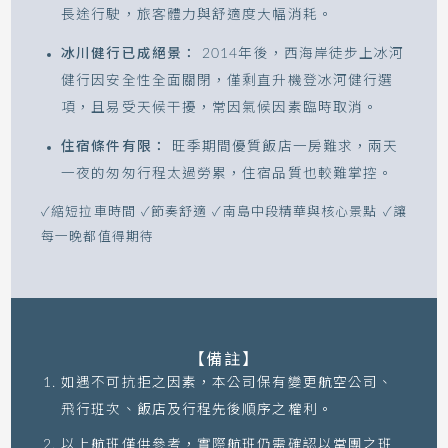
長途行駛，旅客體力與舒適度大幅消耗。
冰川健行已成絕景：
2014年後，西海岸徒步上冰河
健行因安全性全面關閉，僅剩直升機登冰河健行選
項，且易受天候干擾，常因氣候因素臨時取消。
住宿條件有限：
旺季期間優質飯店一房難求，兩天
一夜的匆匆行程太過勞累，住宿品質也較難掌控。
✓縮短拉車時間 ✓節奏舒適 ✓南島中段精華與核心景點 ✓讓
每一晚都值得期待
【備註】
如遇不可抗拒之因素，本公司保有變更航空公司、
飛行班次、飯店及行程先後順序之權利。
以上航班僅供參考，實際航班仍需確認以當團之班