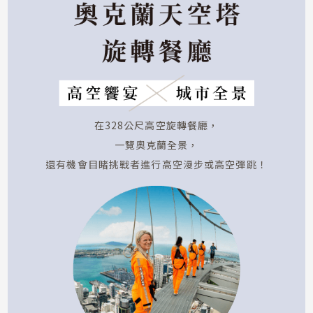
在328公尺高空旋轉餐廳，
一覽奧克蘭全景，
還有機會目睹挑戰者進行高空漫步或高空彈跳！