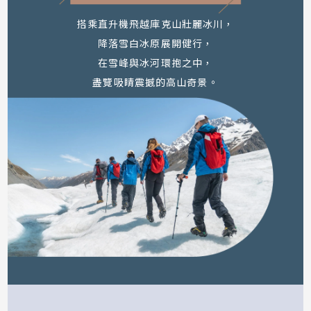
搭乘直升機飛越庫克山壯麗冰川，
降落雪白冰原展開健行，
在雪峰與冰河環抱之中，
盡覽吸睛震撼的高山奇景。