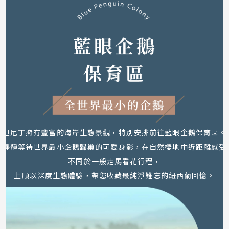
但尼丁擁有豐富的海岸生態景觀，特別安排前往藍眼企鵝保育區。
，靜靜等待世界最小企鵝歸巢的可愛身影，在自然棲地中近距離感受
不同於一般走馬看花行程，
上順以深度生態體驗，帶您收藏最純淨難忘的紐西蘭回憶。