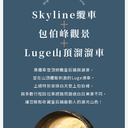
乘纜車登頂俯瞰皇后鎮與湖景，
並在山頂體驗刺激的Luge滑車。
上順特別安排白天登上包伯峰，
與多數行程因拉車趕路而錯過白日美景不同，
讓您輕鬆收藏皇后鎮最動人的湖光山色！