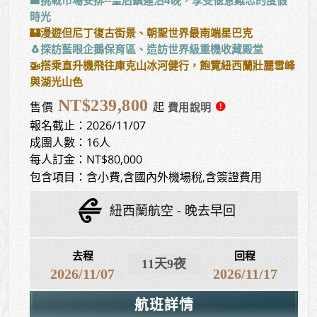
🏨挑戰市場安排--皇后鎮連泊4晚，享受愜意難忘的度假
時光
🏰漫遊但尼丁復古街景、朝聖世界最南端星巴克
🐧探訪藍眼企鵝保育區、造訪世界級重機收藏殿堂
🚁搭乘直升機飛往庫克山冰河健行，飽覽紐西蘭壯麗雪峰
與湖光山色
NT$239,800
售價
起
報名截止：2026/11/07
成團人數：16人
每人訂金：NT$80,000
包含項目：含小費,含國內外機場稅,含簽證費用
紐西蘭航空
晚去早回
去程
回程
11天9夜
2026/11/07
2026/11/17
航班詳情