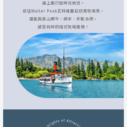
湖上航行如時光倒流。
前往Walter Peak瓦特峰農莊欣賞牧場秀，
還能與高山犛牛、綿羊、羊駝合照，
感受純粹的紐式牧場風情！