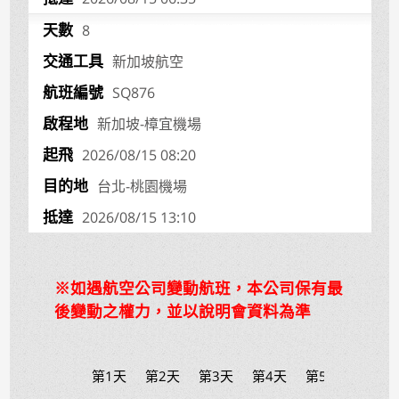
SQ225
新加坡-樟宜機場
2026/08/09
00:10
伯斯機場
2026/08/09
05:10
3
澳洲航空
QF1615
GERALDTON機場
2026/08/10
18:20
伯斯機場
2026/08/10
19:25
8