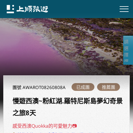
已成團
推薦團
團號 AWAROT08260808A
慢遊西澳~粉紅湖.羅特尼斯島夢幻奇景
之旅8天
感受西澳Quokka的可愛魅力📷