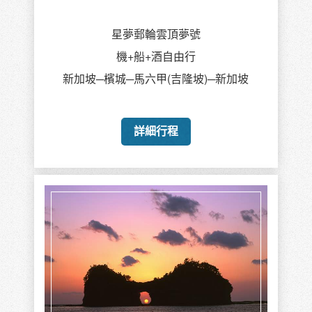
星夢郵輪雲頂夢號
機+船+酒自由行
新加坡─檳城─馬六甲(吉隆坡)─新加坡
詳細行程