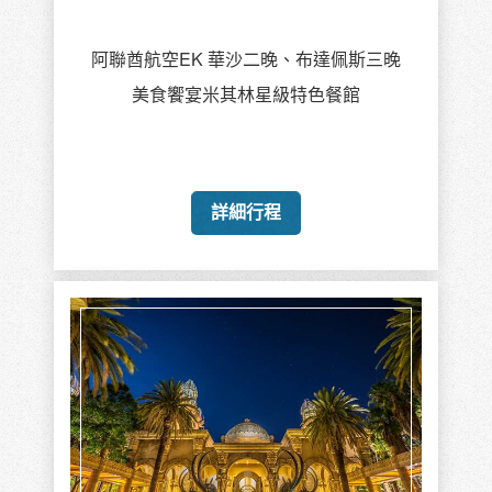
阿聯酋航空EK 華沙二晚、布達佩斯三晚
美食饗宴米其林星級特色餐館
詳細行程