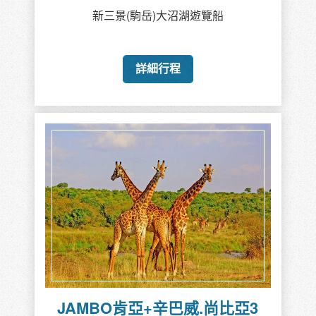
新三景(駒岳)大沼湖遊覽船
詳細行程
JAMBO肯亞+辛巴威.尚比亞3