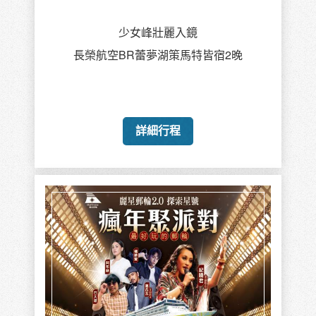
少女峰壯麗入鏡
長榮航空BR蕾夢湖策馬特皆宿2晚
詳細行程