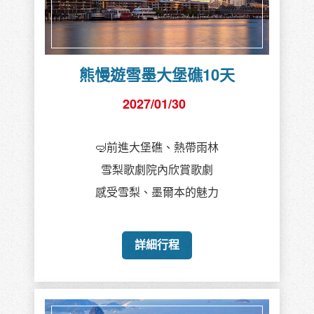
熊慢遊雪墨大堡礁10天
2027/01/30
🤿前進大堡礁、熱帶雨林
雪梨歌劇院內欣賞歌劇
感受雪梨、墨爾本的魅力
詳細行程