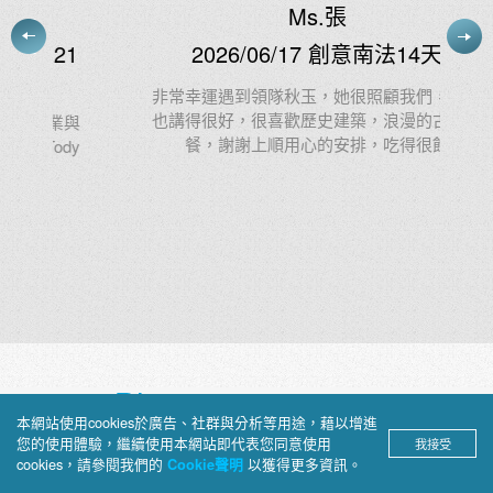
Ms.張
1
2026/06/17 創意南法14天
非常幸運遇到領隊秋玉，她很照顧我們，歷史
也講得很好，很喜歡歷史建築，浪漫的古堡晚
與
餐，謝謝上順用心的安排，吃得很飽
y
Blog
本網站使用cookies於廣告、社群與分析等用途，藉以增進
您的使用體驗，繼續使用本網站即代表您同意使用
我接受
上順部落格
cookies，請參閱我們的
以獲得更多資訊。
Cookie聲明