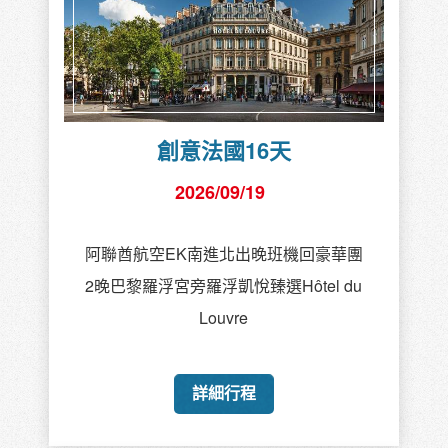
創意法國16天
2026/09/19
阿聯酋航空EK南進北出晚班機回豪華團
2晚巴黎羅浮宮旁羅浮凱悅臻選Hôtel du
Louvre
詳細行程