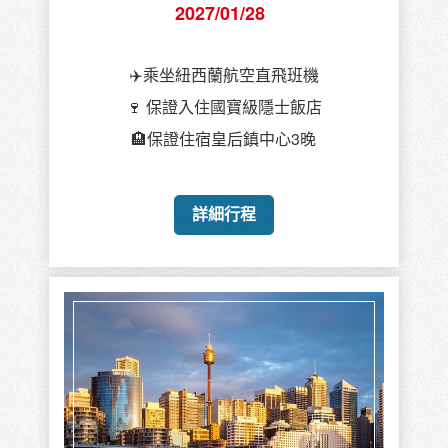
2027/01/28
✈️乘坐紐西蘭航空直飛班機
🍷 保證入住國寶級隱士飯店
🏨保證住宿皇后鎮中心3晚
詳細行程