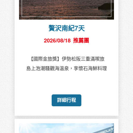
贅沢南紀7天
2026/08/18
推薦團
【國際金旅獎】伊勢松阪三重滿喫旅
島上泡潮騷觀海溫泉，享懷石海鮮料理
詳細行程