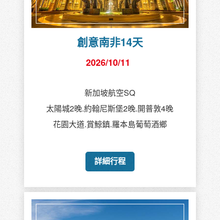
創意南非14天
2026/10/11
新加坡航空SQ
太陽城2晚.約翰尼斯堡2晚.開普敦4晚
花園大道.賞鯨鎮.羅本島葡萄酒鄉
詳細行程