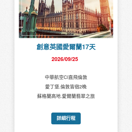
創意英國愛爾蘭17天
2026/09/25
中華航空CI直飛倫敦
愛丁堡.倫敦皆宿2晚
蘇格蘭高地.愛爾蘭翡翠之旅
詳細行程