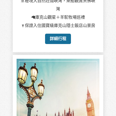
🚢秘境大自然壯闊峽灣，乘船觀賞米佛峽
灣
🦙庫克山觀星＋羊駝牧場巡禮
🍷保證入住國寶級庫克山隱士飯店山景房
詳細行程