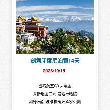
創意印度尼泊爾14天
2026/10/18
國泰航空CX豪華團
賈斯坦金三角.泰姬瑪哈陵
加德滿都.波卡拉奇旺國家公園