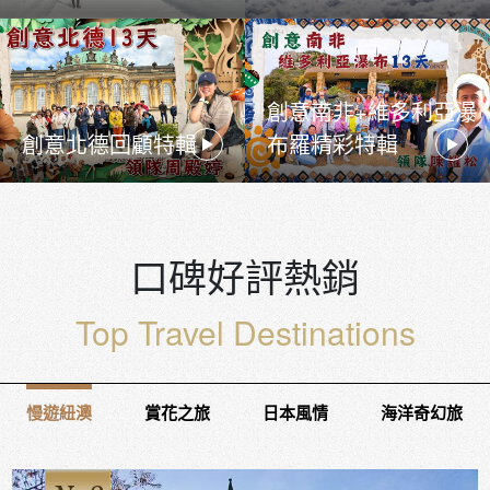
創意南非+維多利亞瀑
創意北德回顧特輯
布羅精彩特輯
口碑好評熱銷
Top Travel Destinations
慢遊紐澳
賞花之旅
日本風情
海洋奇幻旅