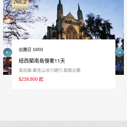
No.3
出團日 11/05
紐西蘭南北島深度13天
魔戒哈比屯法國小鎮峽灣酒莊
$279,000 起