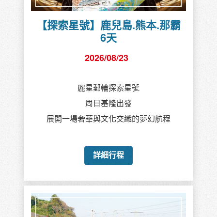
【探索星號】鹿兒島.熊本.那霸
6天
2026/08/23
麗星郵輪探索星號
周日基隆出發
展開一場奢華與文化交織的夢幻航程
詳細行程