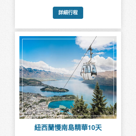
詳細行程
紐西蘭慢南島精華10天