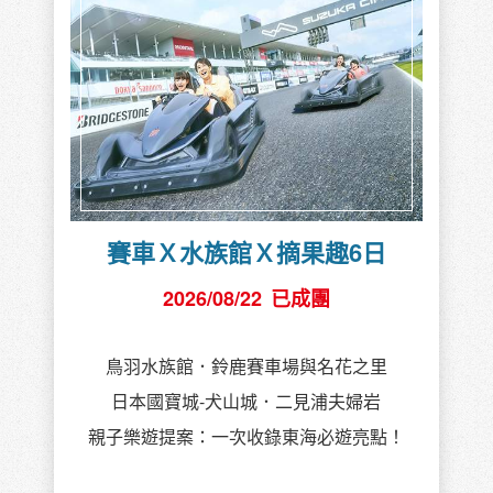
賽車Ｘ水族館Ｘ摘果趣6日
2026/08/22
已成團
鳥羽水族館．鈴鹿賽車場與名花之里
日本國寶城-犬山城．二見浦夫婦岩
親子樂遊提案：一次收錄東海必遊亮點！