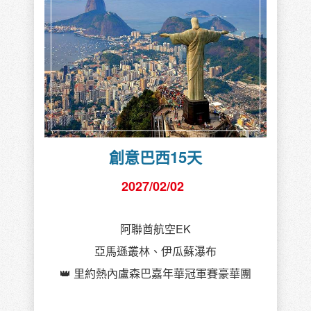
創意巴西15天
2027/02/02
阿聯酋航空EK
亞馬遜叢林、伊瓜蘇瀑布
👑 里約熱內盧森巴嘉年華冠軍賽豪華團