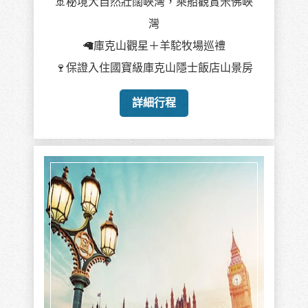
🚢秘境大自然壯闊峽灣，乘船觀賞米佛峽
灣
🦙庫克山觀星＋羊駝牧場巡禮
🍷保證入住國寶級庫克山隱士飯店山景房
詳細行程