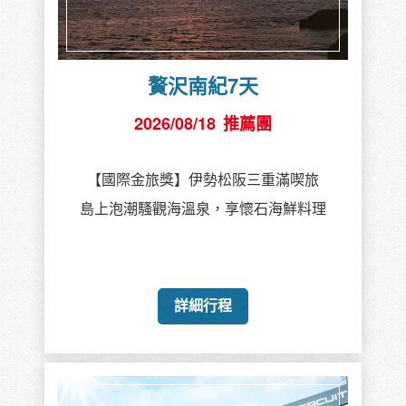
贅沢南紀7天
2026/08/18
推薦團
【國際金旅獎】伊勢松阪三重滿喫旅
島上泡潮騷觀海溫泉，享懷石海鮮料理
詳細行程