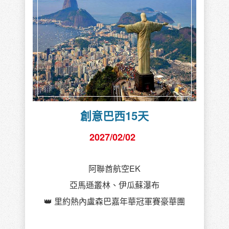
創意巴西15天
2027/02/02
阿聯酋航空EK
亞馬遜叢林、伊瓜蘇瀑布
👑 里約熱內盧森巴嘉年華冠軍賽豪華團