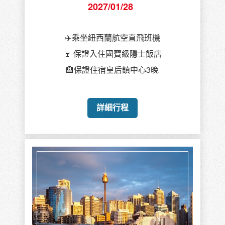
2027/01/28
✈️乘坐紐西蘭航空直飛班機
🍷 保證入住國寶級隱士飯店
🏨保證住宿皇后鎮中心3晚
詳細行程