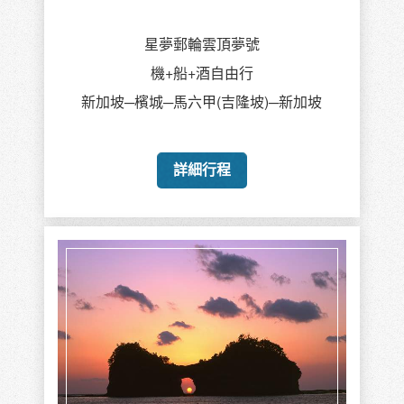
星夢郵輪雲頂夢號
機+船+酒自由行
新加坡─檳城─馬六甲(吉隆坡)─新加坡
詳細行程