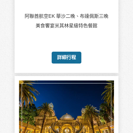
阿聯酋航空EK 華沙二晚、布達佩斯三晚
美食饗宴米其林星級特色餐館
詳細行程