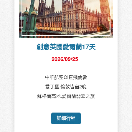
創意英國愛爾蘭17天
2026/09/25
中華航空CI直飛倫敦
愛丁堡.倫敦皆宿2晚
蘇格蘭高地.愛爾蘭翡翠之旅
詳細行程