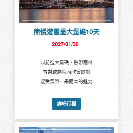
熊慢遊雪墨大堡礁10天
2027/01/30
🤿前進大堡礁、熱帶雨林
雪梨歌劇院內欣賞歌劇
感受雪梨、墨爾本的魅力
詳細行程