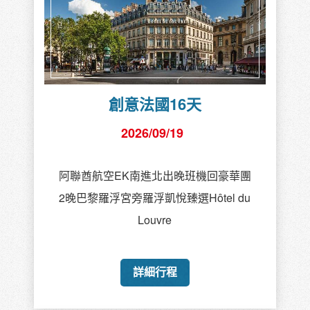
創意法國16天
2026/09/19
阿聯酋航空EK南進北出晚班機回豪華團
2晚巴黎羅浮宮旁羅浮凱悅臻選Hôtel du
Louvre
詳細行程