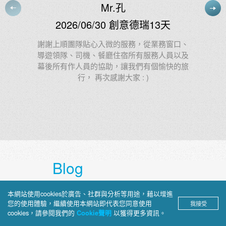
Ms.林
2026/06/24 創意北義法東+冰島21
天
、
及
第22次參加上順的團出遊，領隊Tody的專業與
旅
熱情No.1，陽光活力又幽默，第一指定選Tody
Blog
上順部落格
本網站使用cookies於廣告、社群與分析等用途，藉以增進
您的使用體驗，繼續使用本網站即代表您同意使用
我接受
cookies，請參閱我們的
以獲得更多資訊。
Cookie聲明
深入介紹旅途見聞、景點攻略與文