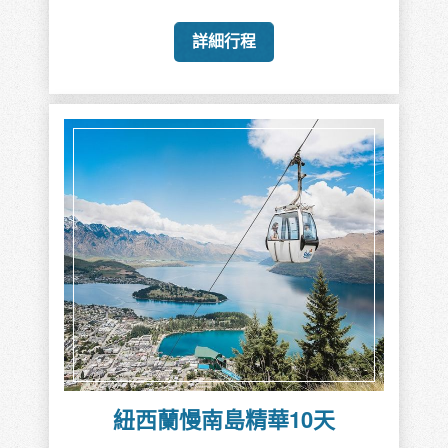
詳細行程
紐西蘭慢南島精華10天