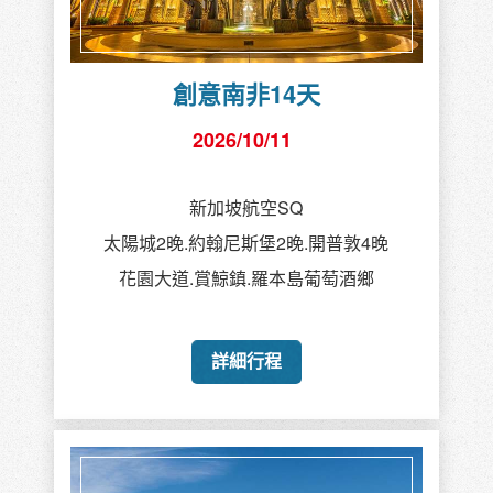
創意南非14天
2026/10/11
新加坡航空SQ
太陽城2晚.約翰尼斯堡2晚.開普敦4晚
花園大道.賞鯨鎮.羅本島葡萄酒鄉
詳細行程