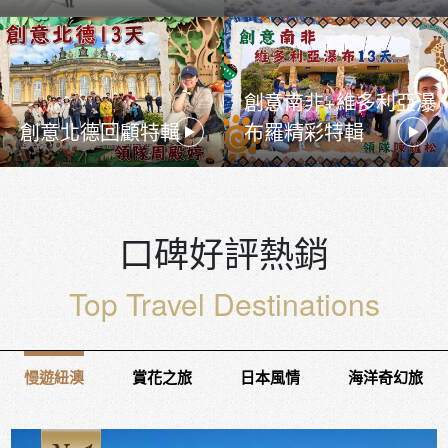
創意南非+維多利亞瀑
創意北德回顧特輯
布羅精彩特輯
口碑好評熱銷
Top Travel Destinations
慢遊紐澳
賞花之旅
日本風情
海洋奇幻旅