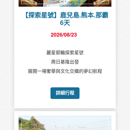
【探索星號】鹿兒島.熊本.那霸
6天
2026/08/23
麗星郵輪探索星號
周日基隆出發
展開一場奢華與文化交織的夢幻航程
詳細行程