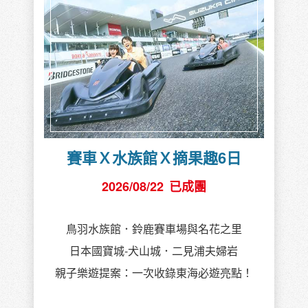
賽車Ｘ水族館Ｘ摘果趣6日
2026/08/22
已成團
鳥羽水族館．鈴鹿賽車場與名花之里
日本國寶城-犬山城．二見浦夫婦岩
親子樂遊提案：一次收錄東海必遊亮點！