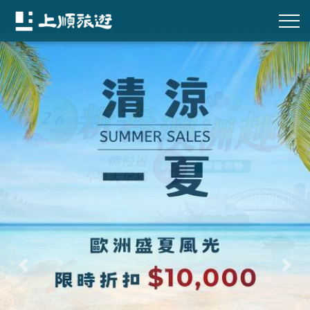
往前
往後