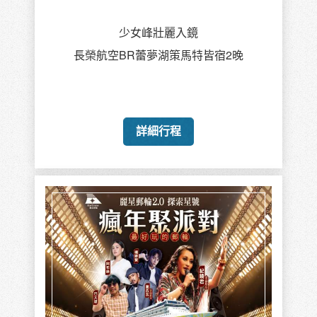
少女峰壯麗入鏡
長榮航空BR蕾夢湖策馬特皆宿2晚
詳細行程