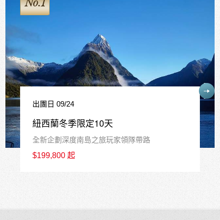
No.2
出團日 
紐西
09/24
皇后鎮
蘭冬季限定10天
$239,
企劃深度南島之旅玩家領隊帶路
800 起