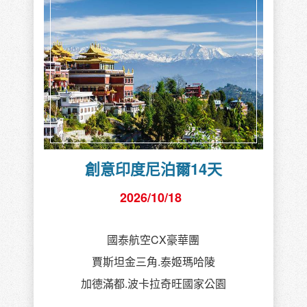
創意印度尼泊爾14天
2026/10/18
國泰航空CX豪華團
賈斯坦金三角.泰姬瑪哈陵
加德滿都.波卡拉奇旺國家公園