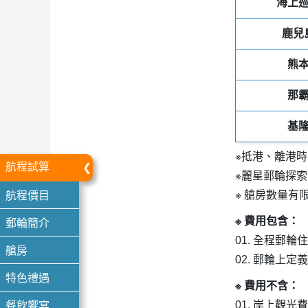
海上
鹿兒
熊
那
基
※抵港、離港
航程試算
※麗星郵輪探索
航程價目
※ 艙房數量有
郵輪簡介
※ 費用包含：
01. 全程郵
艙房
02. 郵輪上
特色禮遇
※ 費用不含：
餐飲饗宴
01. 岸上觀