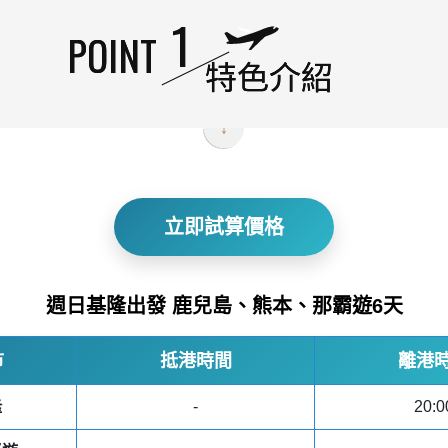
特色介紹
立即試算價格
週日基隆出發 鹿兒島、熊本、那霸遊6天
市
抵港時間
離港
隆
-
20:0