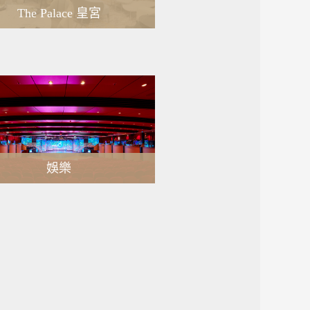
The Palace 皇宮
MORE
娛樂
MORE