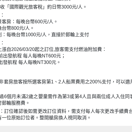
府徵收「國際觀光旅客稅」約日幣3000元/人。
費：
客房：每晚台幣600元/人。
台幣800元/人。
：每晚台幣1000元/人，直接於郵輪上支付
費：
漲自2026/03/20起之訂位,旅客需支付燃油附加費：
5 以前出發航程 每人每晚NT600元；
6 起出發航程 每人每晚NT300元。
：非套房旅客按所選客房第1、2人船票費用之200%支付，可以
超過6個月未滿2歲之嬰童需作為第3或第4人且與兩位成人入住
付郵輪服務費。
費：訂位確認後如需更改訂位資料，需支付每人每次更改手續費台
有一位原始訂位者。整間艙房換人視同取消。