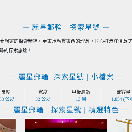
麗星郵輪 探索星號
夢想家的探索精神，更秉承融貫東西的理念，匠心打造洋溢意
歸的探索旅途！
麗星郵輪 探索星號 | 小檔案
長度
寬度
甲板層數
載客量
68 公尺
32 公尺
13 層
1,854 (下
麗星郵輪 探索星號 | 精選特色