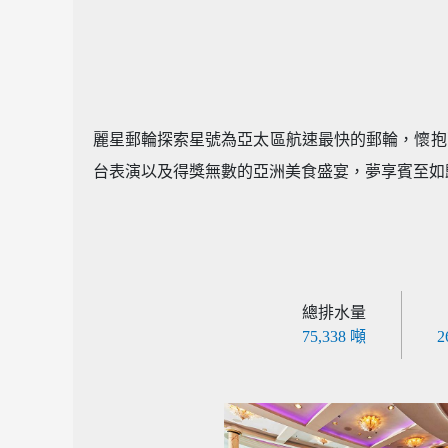
麗星郵輪探索星號為亞太區航速最快的郵輪，懷抱
台表演以及得獎無數的亞洲美食盛宴，夢享賓至如
總排水量
75,338 噸
2