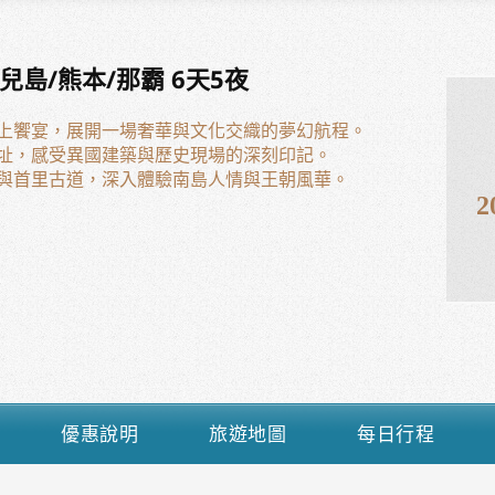
島/熊本/那霸 6天5夜
海上饗宴，展開一場奢華與文化交織的夢幻航程。
遺址，感受異國建築與歷史現場的深刻印記。
園與首里古道，深入體驗南島人情與王朝風華。
2
優惠說明
旅遊地圖
每日行程