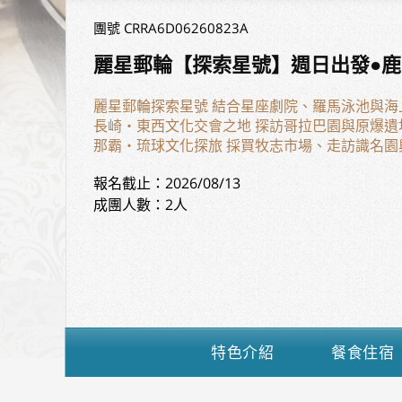
團號 CRRA6D06260823A
麗星郵輪【探索星號】週日出發●鹿兒
麗星郵輪探索星號 結合星座劇院、羅馬泳池與
長崎・東西文化交會之地 探訪哥拉巴園與原爆
那霸・琉球文化探旅 採買牧志市場、走訪識名
報名截止：2026/08/13
成團人數：2人
特色介紹
餐食住宿