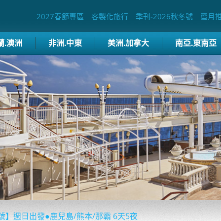
2027春節專區
客製化旅行
季刊-2026秋冬號
蜜月
蘭.澳洲
非洲.中東
美洲.加拿大
南亞.東南亞
】週日出發●鹿兒島/熊本/那霸 6天5夜