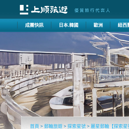
成團快訊
日本.韓國
歐洲
紐西
首頁
>
郵輪旅遊
>
探索星號
>
麗星郵輪【探索星號