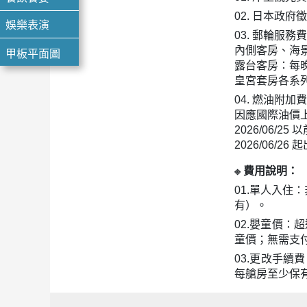
02. 日本政
娛樂表演
03. 郵輪服務
內側客房、海景
甲板平面圖
露台客房：每晚
皇宮套房各系列
04. 燃油附加
因應國際油價上
2026/06/2
2026/06/2
※ 費用說明：
01.單人入住
有）。
02.嬰童價：
童價；無需支
03.更改手續
每艙房至少保