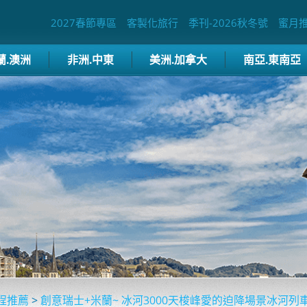
2027春節專區
客製化旅行
季刊-2026秋冬號
蜜月
蘭.澳洲
非洲.中東
美洲.加拿大
南亞.東南亞
程推薦
>
創意瑞士+米蘭~ 冰河3000天梭峰愛的迫降場景冰河列