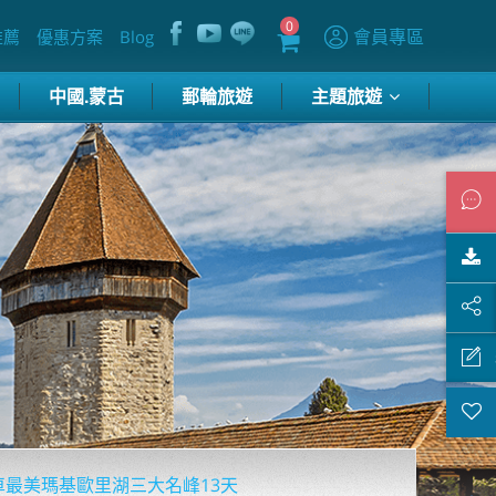
0
會員專區
推薦
優惠方案
Blog
中國.蒙古
郵輪旅遊
主題旅遊
車最美瑪基歐里湖三大名峰13天