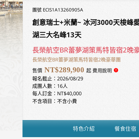
團號 ECIS1A13260905A
創意瑞士+米蘭~ 冰河3000天梭
湖三大名峰13天
長榮航空BR蕾夢湖策馬特皆宿2晚
長榮航空BR蕾夢湖策馬特皆宿2晚豪華團
NT$289,900
售價
起
報名截止：2026/08/29
成團人數：16人
每人訂金：NT$40,000
不含項目：不含小費
特色介紹
餐食住宿