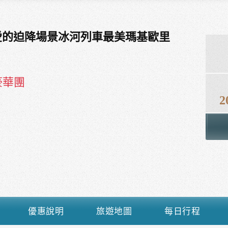
峰愛的迫降場景冰河列車最美瑪基歐里
豪華團
2
優惠說明
旅遊地圖
每日行程