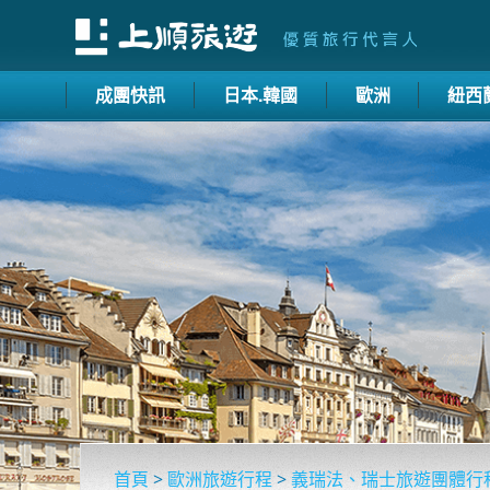
成團快訊
日本.韓國
歐洲
紐西
首頁
>
歐洲旅遊行程
>
義瑞法、瑞士旅遊團體行