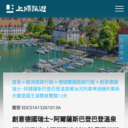
首頁
>
歐洲旅遊行程
>
德瑞雙國旅遊行程
>
創意德國
瑞士~阿爾薩斯巴登巴登溫泉鄉冰河列車啤酒桶列車新
天鵝堡國王湖雙峰驚豔13天
團號 EDCS1A13261013A
創意德國瑞士~阿爾薩斯巴登巴登溫泉