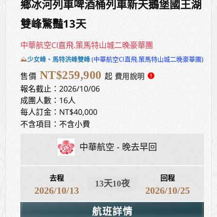
鄉冰河列車啤酒桶列車新天鵝堡國王湖
雙峰驚豔13天
中華航空CI直飛.策馬特山城二晚豪華團
⛰️
少女峰、馬特洪峰雙峰
(中華航空CI直飛.策馬特山城二晚豪華團)
NT$259,900
售價
起
報名截止：2026/10/06
成團人數：16人
每人訂金：NT$40,000
不含項目：不含小費
中華航空
晚去早回
去程
回程
13天10夜
2026/10/13
2026/10/25
航班詳情