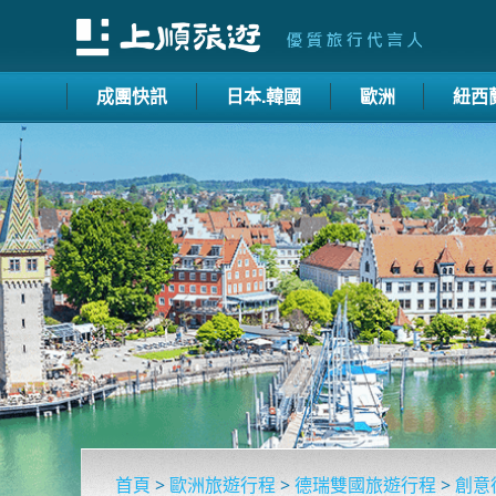
成團快訊
日本.韓國
歐洲
紐西
首頁
>
歐洲旅遊行程
>
德瑞雙國旅遊行程
>
創意