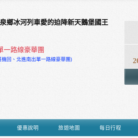
溫泉鄉冰河列車愛的迫降新天鵝堡國王
單一路線豪華團
班機回、北進南出單一路線豪華團)
2
優惠說明
旅遊地圖
每日行程