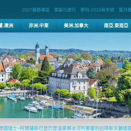
2027春節專區
客製化旅行
季刊-2026秋冬號
蜜月
蘭.澳洲
非洲.中東
美洲.加拿大
南亞.東南亞
德國瑞士~阿爾薩斯巴登巴登溫泉鄉冰河列車愛的迫降新天鵝堡國