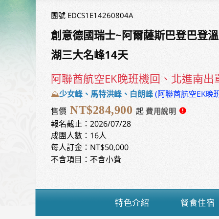
團號 EDCS1E14260804A
創意德國瑞士~阿爾薩斯巴登巴登
湖三大名峰14天
阿聯酋航空EK晚班機回、北進南出
⛰️
少女峰、馬特洪峰、白朗峰
(阿聯酋航空EK晚
NT$284,900
售價
起
報名截止：2026/07/28
成團人數：16人
每人訂金：NT$50,000
不含項目：不含小費
特色介紹
餐食住宿