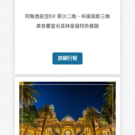
新加坡航空SQ
太陽城2晚.約翰尼斯堡2晚.開普敦4晚
花園大道.賞鯨鎮.羅本島葡萄酒鄉
詳細行程