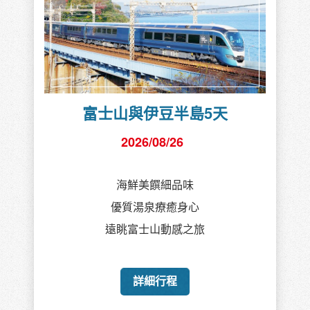
北海道名湯美食6天
2026/09/02
尼克斯海生館企鵝遊行
搭纜車賞函館夜景
新三景(駒岳)大沼湖遊覽船
詳細行程