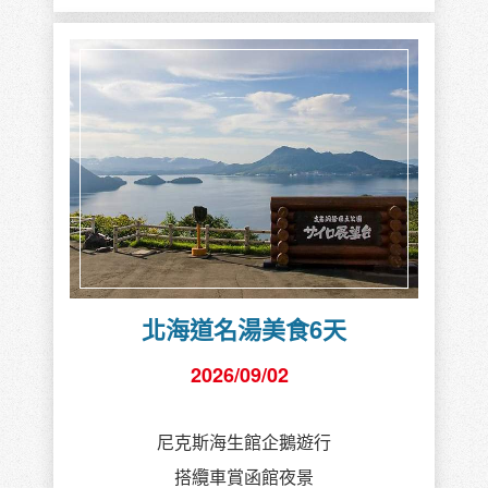
JAMBO肯亞+辛巴威.尚比亞3
國13天
2026/09/03
安排住宿馬賽馬拉2晚，甜水保護區2晚