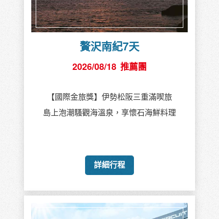
賽車Ｘ水族館Ｘ摘果趣6日
2026/08/22
已成團
鳥羽水族館．鈴鹿賽車場與名花之里
日本國寶城-犬山城．二見浦夫婦岩
親子樂遊提案：一次收錄東海必遊亮點！
詳細行程