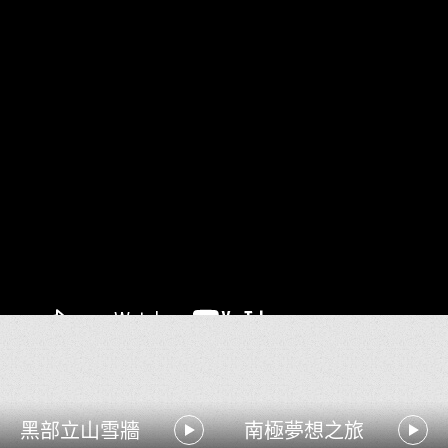
口碑好評熱銷
Top Travel Destinations
出團日 12/17
慢遊紐澳
賞花之旅
日本風情
海洋奇幻旅
紐西蘭南島精華10天
皇后鎮中心連泊3晚+庫克山1晚+瓦納卡1晚
No.4
$226,800 起