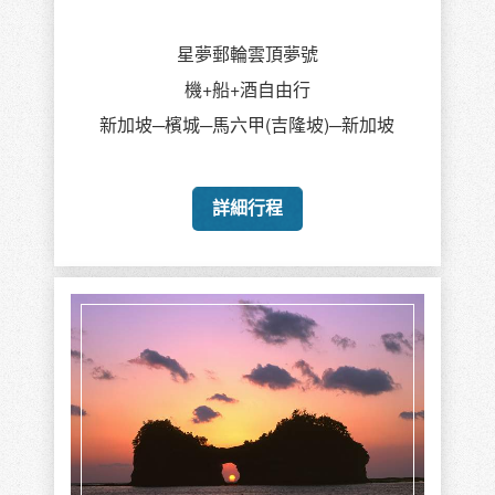
【國際金旅獎】伊勢松阪三重滿喫旅
島上泡潮騷觀海溫泉，享懷石海鮮料理
詳細行程