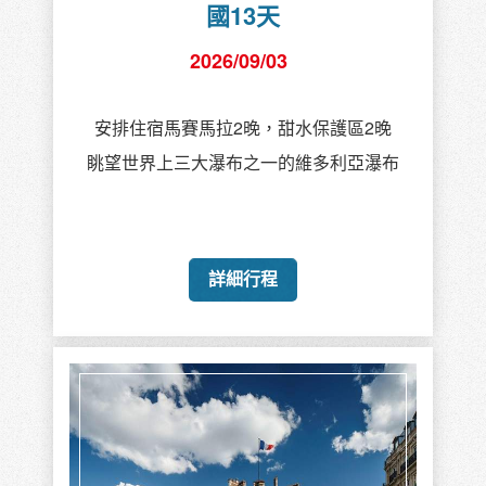
創意法國16天
2026/09/19
阿聯酋航空EK南進北出晚班機回豪華團
2晚巴黎羅浮宮旁羅浮凱悅臻選Hôtel du
Louvre
詳細行程