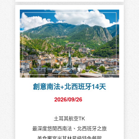
創意波蘭斯洛伐克匈牙利14天
2026/10/11
阿聯酋航空EK 華沙二晚、布達佩斯三晚
美食饗宴米其林星級特色餐館