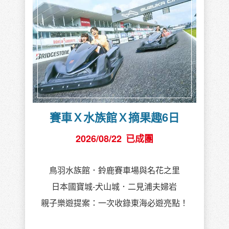
創意瑞士+米蘭13天
2026/08/22
少女峰壯麗入鏡
長榮航空BR蕾夢湖策馬特皆宿2晚