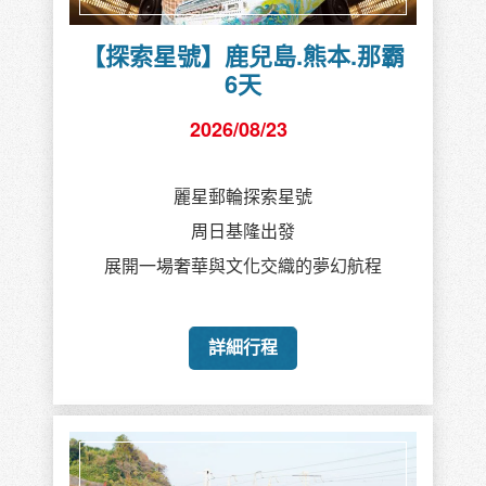
富士山與伊豆半島5天
2026/08/26
海鮮美饌細品味
優質湯泉療癒身心
遠眺富士山動感之旅
詳細行程