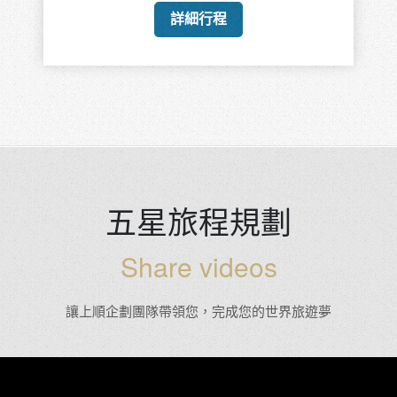
黑部立山雪牆
南極夢想之旅
創意南非+維多利亞瀑
創意北德回顧特輯
布羅精彩特輯