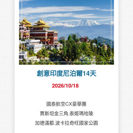
紐西蘭慢南島精華10天
2027/01/28
✈️乘坐紐西蘭航空直飛班機
🍷 保證入住國寶級隱士飯店
🏨保證住宿皇后鎮中心3晚