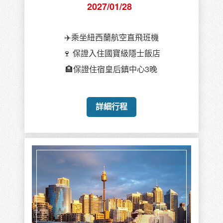
2027/01/30
🤿前進大堡礁、熱帶雨林
雪梨歌劇院內欣賞歌劇
感受雪梨、墨爾本的魅力
詳細行程