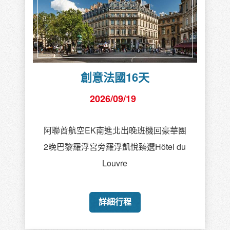
紐西蘭冬季限定10天
2026/09/24
🏨皇后鎮市中心連泊，百年蒸汽船遊湖
🚢秘境大自然壯闊峽灣，乘船觀賞米佛峽
灣
🦙庫克山觀星＋羊駝牧場巡禮
🍷保證入住國寶級庫克山隱士飯店山景房