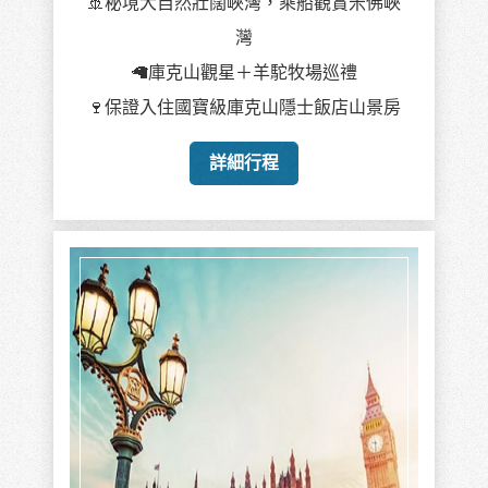
創意英國愛爾蘭17天
2026/09/25
中華航空CI直飛倫敦
愛丁堡.倫敦皆宿2晚
蘇格蘭高地.愛爾蘭翡翠之旅
詳細行程