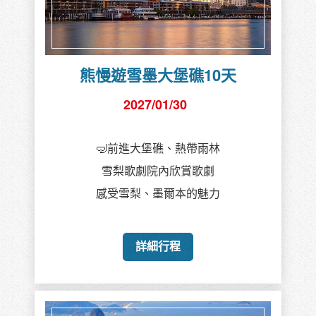
創意巴西15天
2027/02/02
阿聯酋航空EK
亞馬遜叢林、伊瓜蘇瀑布
👑 里約熱內盧森巴嘉年華冠軍賽豪華團
詳細行程