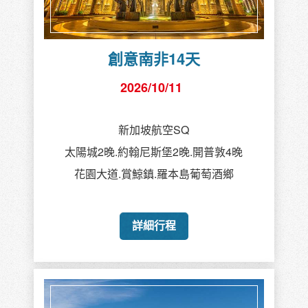
創意印度尼泊爾14天
2026/10/18
國泰航空CX豪華團
賈斯坦金三角.泰姬瑪哈陵
加德滿都.波卡拉奇旺國家公園
詳細行程