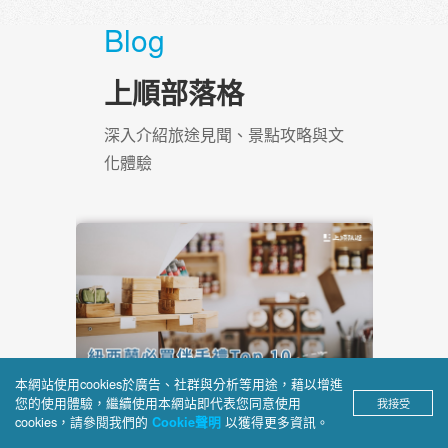
5月
5月
8
05
郵輪
大洋洲
紐西蘭南島
探索
紐西蘭必買伴手禮Top 10｜適
答台
合送禮選項、購買地點一次
看！
｜動
想從
許多人嚮往去紐西蘭旅遊，為的
索星
是親身體驗那片遺世獨立的純淨
選！
山海，而在旅程結束前，挑選紐
開一場
擇、
西蘭必買伴手禮更是不可或缺的
拉的荒野
航班
樂趣！
，這不
能輕
程，更
本網站使用cookies於廣告、社群與分析等用途，藉以增進
您的使用體驗，繼續使用本網站即代表您同意使用
←
→
我接受
了解更多
cookies，請參閱我們的
以獲得更多資訊。
Cookie聲明