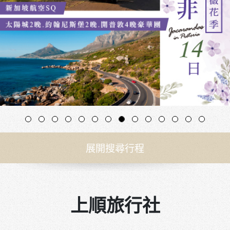
【雲頂夢號】新加坡+馬來西亞
6天(自由行)
2026/08/17
星夢郵輪雲頂夢號
機+船+酒自由行
新加坡─檳城─馬六甲(吉隆坡)─新加坡