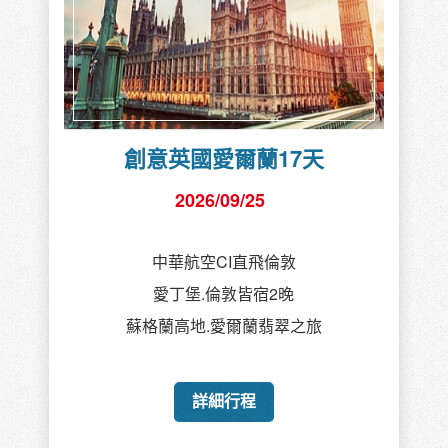
創意英國愛爾蘭17天
2026/09/25
中華航空CI直飛倫敦
愛丁堡.倫敦皆宿2晚
蘇格蘭高地.愛爾蘭翡翠之旅
詳細行程