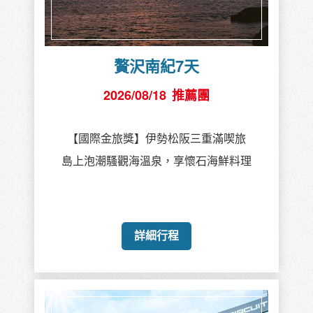
贅沢南紀7天
2026/08/18
推薦團
【國際金旅獎】伊勢松阪三重滿喫旅
島上泡潮騷觀海溫泉，享懷石海鮮料理
詳細行程