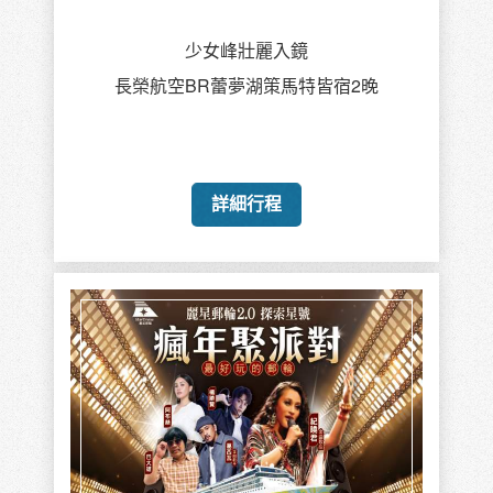
少女峰壯麗入鏡
長榮航空BR蕾夢湖策馬特皆宿2晚
詳細行程