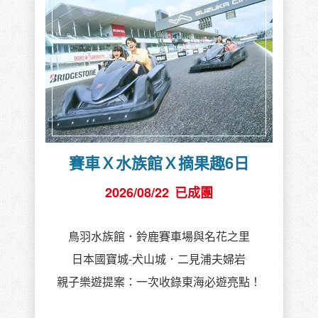
賽車Ｘ水族館Ｘ摘果趣6日
2026/08/22
已成團
鳥羽水族館．鈴鹿賽車場與名花之里
日本國寶城-犬山城．二見浦夫婦岩
親子樂遊提案：一次收錄東海必遊亮點！