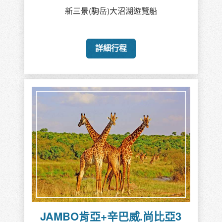
新三景(駒岳)大沼湖遊覽船
詳細行程
JAMBO肯亞+辛巴威.尚比亞3