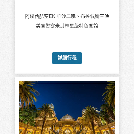
阿聯酋航空EK 華沙二晚、布達佩斯三晚
美食饗宴米其林星級特色餐館
詳細行程