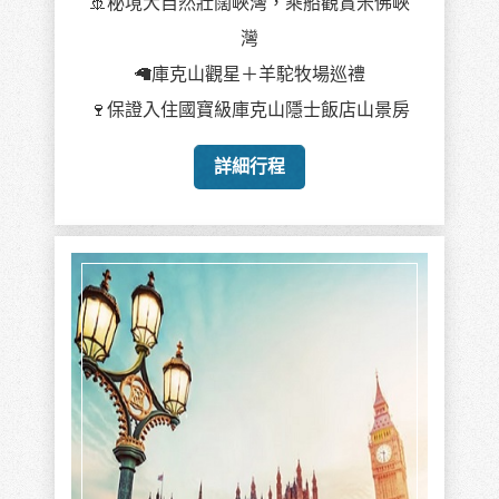
🚢秘境大自然壯闊峽灣，乘船觀賞米佛峽
灣
🦙庫克山觀星＋羊駝牧場巡禮
🍷保證入住國寶級庫克山隱士飯店山景房
詳細行程