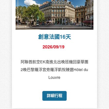
創意法國16天
2026/09/19
阿聯酋航空EK南進北出晚班機回豪華團
2晚巴黎羅浮宮旁羅浮凱悅臻選Hôtel du
Louvre
詳細行程