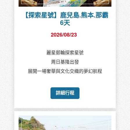
【探索星號】鹿兒島.熊本.那霸
6天
2026/08/23
麗星郵輪探索星號
周日基隆出發
展開一場奢華與文化交織的夢幻航程
詳細行程