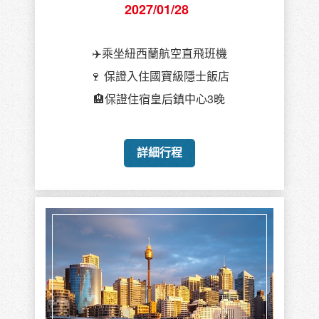
2027/01/28
✈️乘坐紐西蘭航空直飛班機
🍷 保證入住國寶級隱士飯店
🏨保證住宿皇后鎮中心3晚
詳細行程