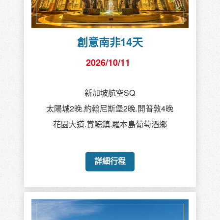
創意南非14天
2026/10/11
新加坡航空SQ
太陽城2晚.約翰尼斯堡2晚.開普敦4晚
花園大道.賞鯨鎮.羅本島葡萄酒鄉
詳細行程