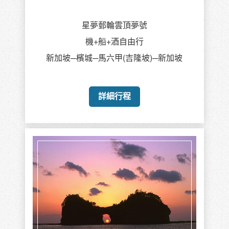
星夢郵輪雲頂夢號
機+船+酒自由行
新加坡─檳城─馬六甲(吉隆坡)─新加坡
詳細行程