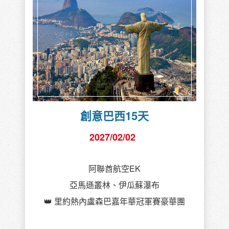
創意巴西15天
2027/02/02
阿聯酋航空EK
亞馬遜叢林、伊瓜蘇瀑布
👑 里約熱內盧森巴嘉年華冠軍賽豪華團