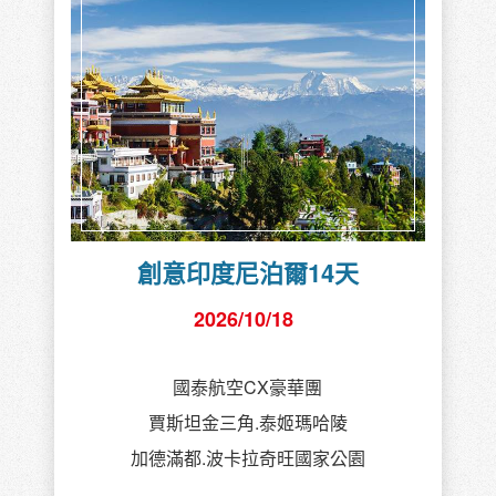
創意印度尼泊爾14天
2026/10/18
國泰航空CX豪華團
賈斯坦金三角.泰姬瑪哈陵
加德滿都.波卡拉奇旺國家公園