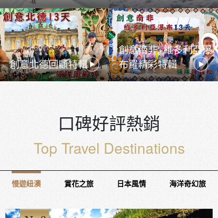
創意南非+維多利亞瀑
創意北德回顧特輯
布羅精彩特輯
口碑好評熱銷
Top Travel Destinations
慢遊紐澳
賞花之旅
日本風情
海洋奇幻旅