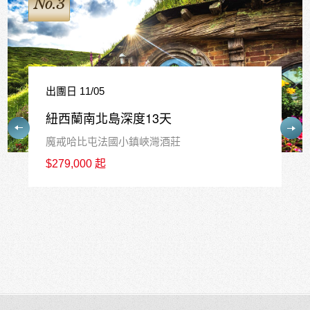
No.4
出團日 12/17
紐西蘭南島精華10天
皇后鎮中心連泊3晚+庫克山1晚+瓦納卡1晚
$226,800 起