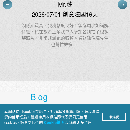
施小姐
2026/07/03 慢遊東澳11天
講解
很多
阿德很棒！我給他：100000000分 1億分
先生
Blog
上順部落格
本網站使用cookies於廣告、社群與分析等用途，藉以增進
您的使用體驗，繼續使用本網站即代表您同意使用
我接受
cookies，請參閱我們的
以獲得更多資訊。
Cookie聲明
深入介紹旅途見聞、景點攻略與文