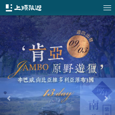
往前
往後