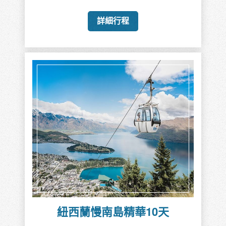
詳細行程
紐西蘭慢南島精華10天