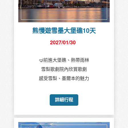
熊慢遊雪墨大堡礁10天
2027/01/30
🤿前進大堡礁、熱帶雨林
雪梨歌劇院內欣賞歌劇
感受雪梨、墨爾本的魅力
詳細行程