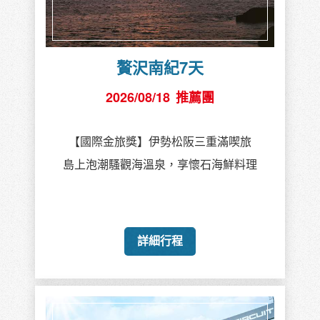
贅沢南紀7天
2026/08/18
推薦團
【國際金旅獎】伊勢松阪三重滿喫旅
島上泡潮騷觀海溫泉，享懷石海鮮料理
詳細行程