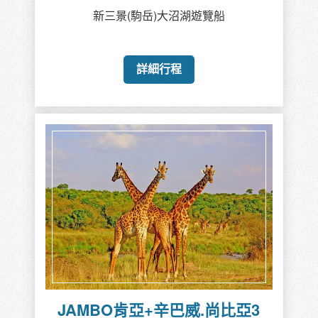
新三景(駒岳)大沼湖遊覽船
詳細行程
JAMBO肯亞+辛巴威.尚比亞3