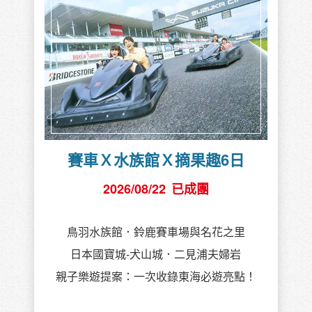
賽車Ｘ水族館Ｘ摘果趣6日
2026/08/22
已成團
鳥羽水族館．鈴鹿賽車場與名花之里
日本國寶城-犬山城．二見浦夫婦岩
親子樂遊提案：一次收錄東海必遊亮點！