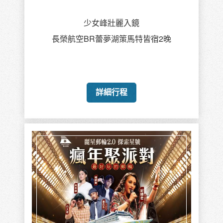
少女峰壯麗入鏡
長榮航空BR蕾夢湖策馬特皆宿2晚
詳細行程