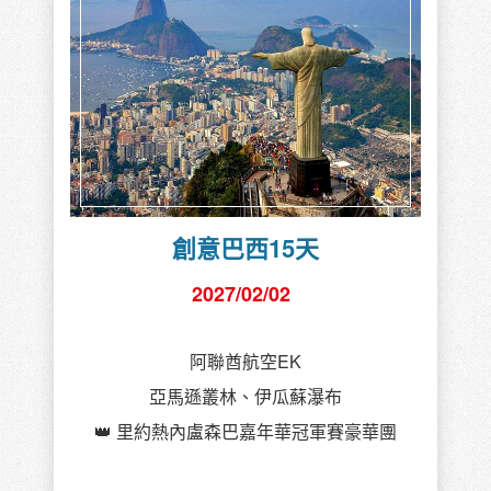
創意巴西15天
2027/02/02
阿聯酋航空EK
亞馬遜叢林、伊瓜蘇瀑布
👑 里約熱內盧森巴嘉年華冠軍賽豪華團