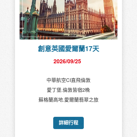
創意英國愛爾蘭17天
2026/09/25
中華航空CI直飛倫敦
愛丁堡.倫敦皆宿2晚
蘇格蘭高地.愛爾蘭翡翠之旅
詳細行程