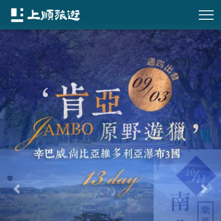
往前
往後