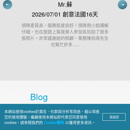
施小姐
2026/07/03 慢遊東澳11天
講解
很多
阿德很棒！我給他：100000000分 1億分
先生
Blog
上順部落格
本網站使用cookies於廣告、社群與分析等用途，藉以增進
您的使用體驗，繼續使用本網站即代表您同意使用
我接受
cookies，請參閱我們的
以獲得更多資訊。
Cookie聲明
深入介紹旅途見聞、景點攻略與文