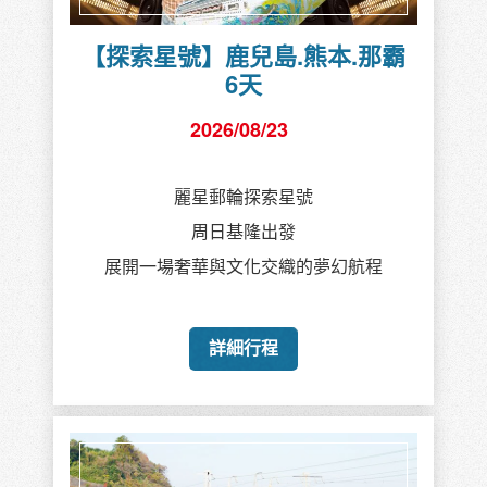
【探索星號】鹿兒島.熊本.那霸
6天
2026/08/23
麗星郵輪探索星號
周日基隆出發
展開一場奢華與文化交織的夢幻航程
詳細行程