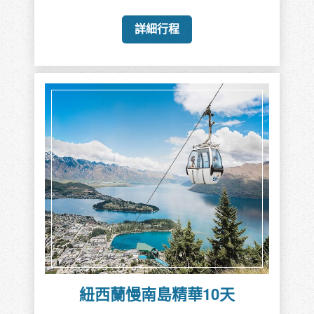
詳細行程
紐西蘭慢南島精華10天