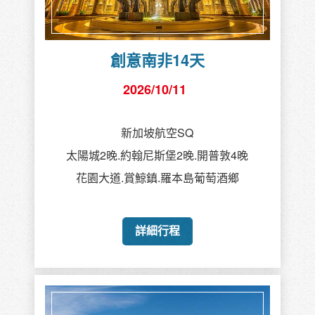
創意南非14天
2026/10/11
新加坡航空SQ
太陽城2晚.約翰尼斯堡2晚.開普敦4晚
花園大道.賞鯨鎮.羅本島葡萄酒鄉
詳細行程