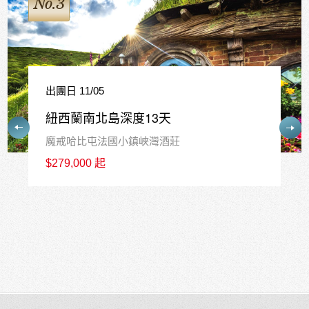
No.4
出團日 12/17
紐西蘭南島精華10天
皇后鎮中心連泊3晚+庫克山1晚+瓦納卡1晚
$226,800 起