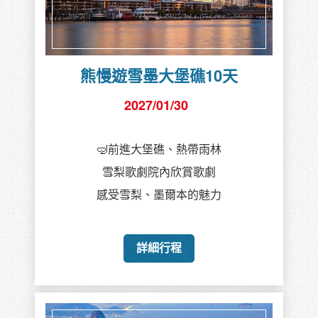
熊慢遊雪墨大堡礁10天
2027/01/30
🤿前進大堡礁、熱帶雨林
雪梨歌劇院內欣賞歌劇
感受雪梨、墨爾本的魅力
詳細行程