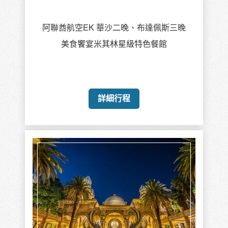
阿聯酋航空EK 華沙二晚、布達佩斯三晚
美食饗宴米其林星級特色餐館
詳細行程