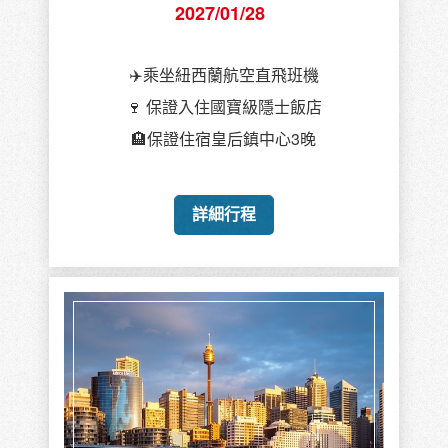
2027/01/28
✈️乘坐紐西蘭航空直飛班機
🍷 保證入住國寶級隱士飯店
🏨保證住宿皇后鎮中心3晚
詳細行程