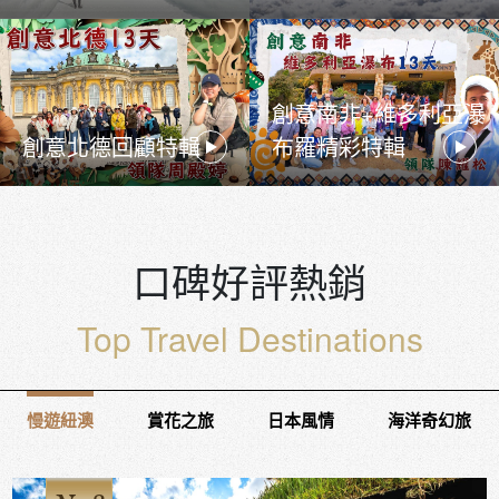
創意南非+維多利亞瀑
創意北德回顧特輯
布羅精彩特輯
口碑好評熱銷
Top Travel Destinations
慢遊紐澳
賞花之旅
日本風情
海洋奇幻旅