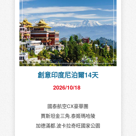
創意印度尼泊爾14天
2026/10/18
國泰航空CX豪華團
賈斯坦金三角.泰姬瑪哈陵
加德滿都.波卡拉奇旺國家公園