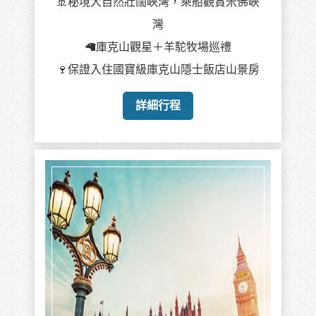
🚢秘境大自然壯闊峽灣，乘船觀賞米佛峽
灣
🦙庫克山觀星＋羊駝牧場巡禮
🍷保證入住國寶級庫克山隱士飯店山景房
詳細行程