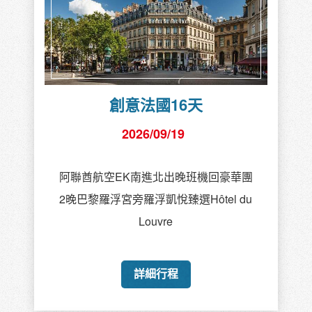
創意法國16天
2026/09/19
阿聯酋航空EK南進北出晚班機回豪華團
2晚巴黎羅浮宮旁羅浮凱悅臻選Hôtel du
Louvre
詳細行程