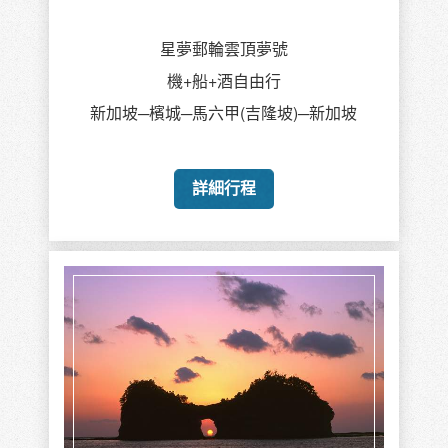
星夢郵輪雲頂夢號
機+船+酒自由行
新加坡─檳城─馬六甲(吉隆坡)─新加坡
詳細行程