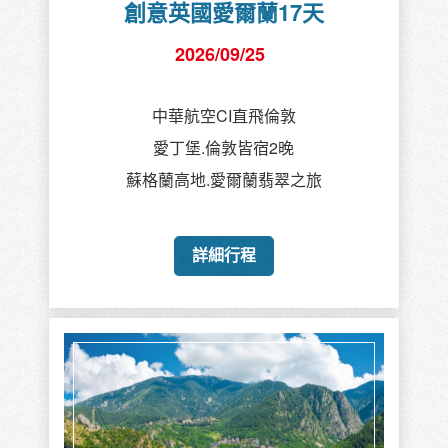
創意英國愛爾蘭17天
2026/09/25
中華航空CI直飛倫敦
愛丁堡.倫敦皆宿2晚
蘇格蘭高地.愛爾蘭翡翠之旅
詳細行程