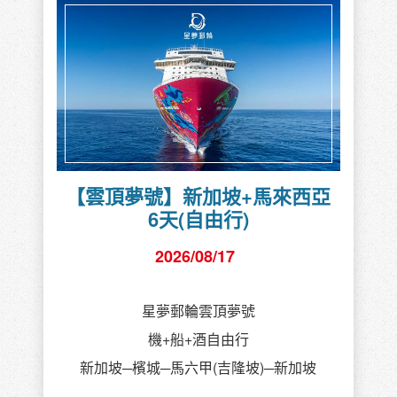
【雲頂夢號】新加坡+馬來西亞
6天(自由行)
2026/08/17
星夢郵輪雲頂夢號
機+船+酒自由行
新加坡─檳城─馬六甲(吉隆坡)─新加坡