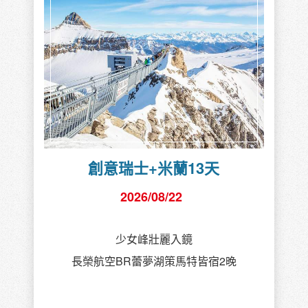
創意瑞士+米蘭13天
2026/08/22
少女峰壯麗入鏡
長榮航空BR蕾夢湖策馬特皆宿2晚