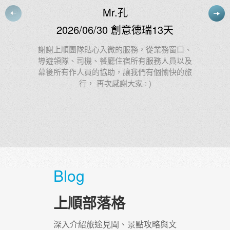
Ms.林
2026/06/24 創意北義法東+冰島21
天
、
及
第22次參加上順的團出遊，領隊Tody的專業與
旅
熱情No.1，陽光活力又幽默，第一指定選Tody
Blog
上順部落格
深入介紹旅途見聞、景點攻略與文