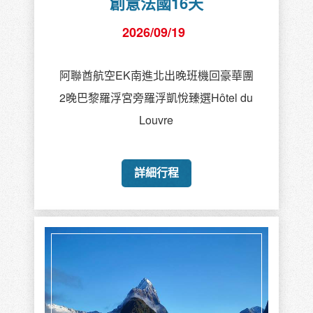
創意法國16天
2026/09/19
阿聯酋航空EK南進北出晚班機回豪華團
2晚巴黎羅浮宮旁羅浮凱悅臻選Hôtel du
Louvre
詳細行程