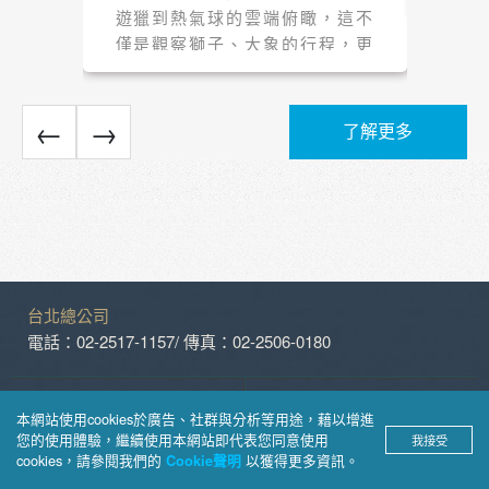
樂趣
遊獵到熱氣球的雲端俯瞰，這不
僅是觀察獅子、大象的行程，更
是一場關於生命的領悟。
←
→
了解更多
台北總公司
電話：02-2517-1157
/ 傳真：02-2506-0180
新竹分公司
台中分公司
本網站使用cookies於廣告、社群與分析等用途，藉以增進
電話：03-523-4177
電話：04-2310-0558
您的使用體驗，繼續使用本網站即代表您同意使用
我接受
cookies，請參閱我們的
以獲得更多資訊。
Cookie聲明