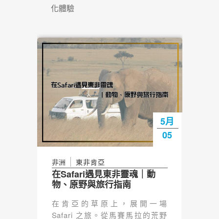
化體驗
5月
05
大洋
紐西
合送
非洲
東非肯亞
看！
在Safari遇見東非靈魂｜動
許多
物、原野與旅行指南
是親
山海
在肯亞的草原上，展開一場
西蘭
Safari 之旅。從馬賽馬拉的荒野