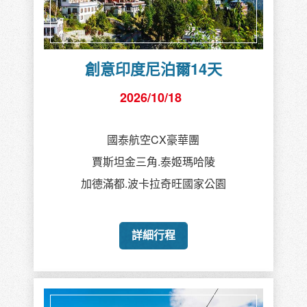
創意印度尼泊爾14天
2026/10/18
國泰航空CX豪華團
賈斯坦金三角.泰姬瑪哈陵
加德滿都.波卡拉奇旺國家公園
詳細行程