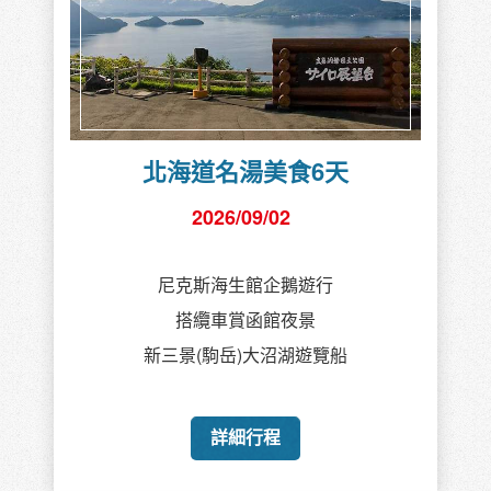
北海道名湯美食6天
2026/09/02
尼克斯海生館企鵝遊行
搭纜車賞函館夜景
新三景(駒岳)大沼湖遊覽船
詳細行程