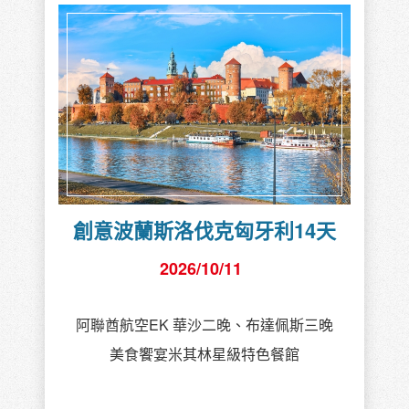
創意波蘭斯洛伐克匈牙利14天
2026/10/11
阿聯酋航空EK 華沙二晚、布達佩斯三晚
美食饗宴米其林星級特色餐館