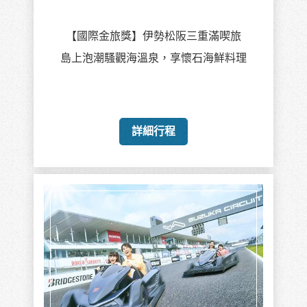
【國際金旅獎】伊勢松阪三重滿喫旅
島上泡潮騷觀海溫泉，享懷石海鮮料理
詳細行程