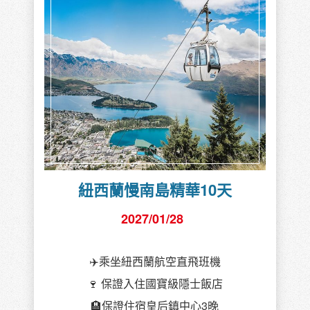
紐西蘭慢南島精華10天
2027/01/28
✈️乘坐紐西蘭航空直飛班機
🍷 保證入住國寶級隱士飯店
🏨保證住宿皇后鎮中心3晚