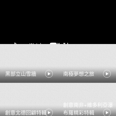
黑部立山雪牆
南極夢想之旅
創意南非+維多利亞瀑
創意北德回顧特輯
布羅精彩特輯