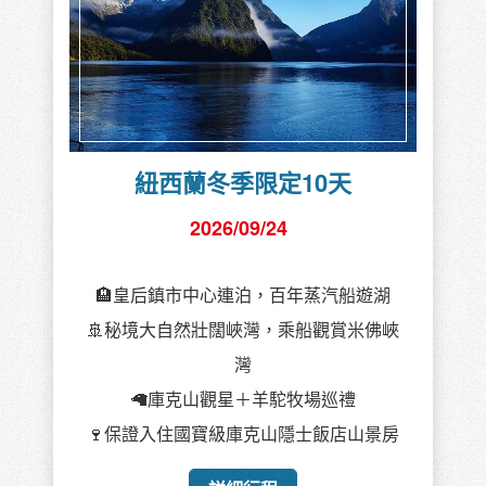
紐西蘭冬季限定10天
2026/09/24
🏨皇后鎮市中心連泊，百年蒸汽船遊湖
🚢秘境大自然壯闊峽灣，乘船觀賞米佛峽
灣
🦙庫克山觀星＋羊駝牧場巡禮
🍷保證入住國寶級庫克山隱士飯店山景房