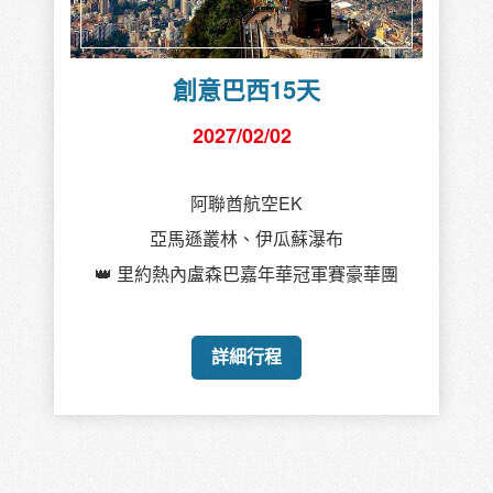
創意巴西15天
2027/02/02
阿聯酋航空EK
亞馬遜叢林、伊瓜蘇瀑布
👑 里約熱內盧森巴嘉年華冠軍賽豪華團
詳細行程