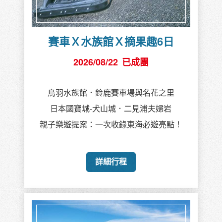
賽車Ｘ水族館Ｘ摘果趣6日
2026/08/22
已成團
鳥羽水族館．鈴鹿賽車場與名花之里
日本國寶城-犬山城．二見浦夫婦岩
親子樂遊提案：一次收錄東海必遊亮點！
詳細行程