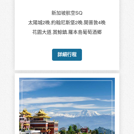
新加坡航空SQ
太陽城2晚.約翰尼斯堡2晚.開普敦4晚
花園大道.賞鯨鎮.羅本島葡萄酒鄉
詳細行程