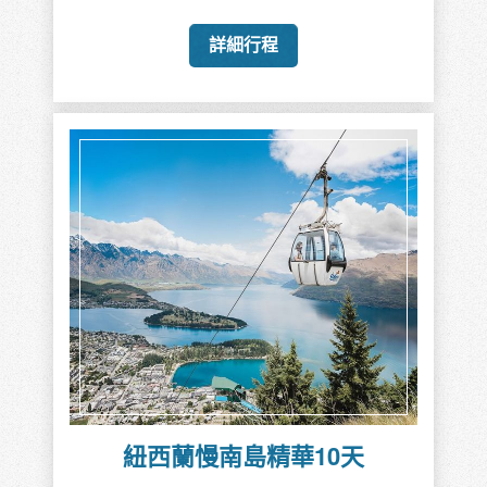
詳細行程
紐西蘭慢南島精華10天