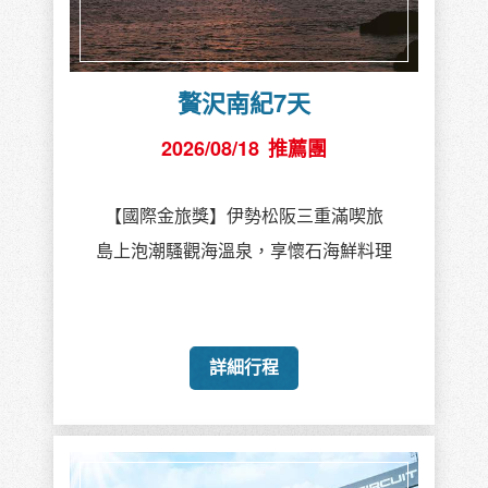
贅沢南紀7天
2026/08/18
推薦團
【國際金旅獎】伊勢松阪三重滿喫旅
島上泡潮騷觀海溫泉，享懷石海鮮料理
詳細行程