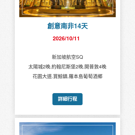
創意南非14天
2026/10/11
新加坡航空SQ
太陽城2晚.約翰尼斯堡2晚.開普敦4晚
花園大道.賞鯨鎮.羅本島葡萄酒鄉
詳細行程