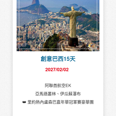
創意巴西15天
2027/02/02
阿聯酋航空EK
亞馬遜叢林、伊瓜蘇瀑布
👑 里約熱內盧森巴嘉年華冠軍賽豪華團