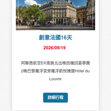
創意法國16天
2026/09/19
阿聯酋航空EK南進北出晚班機回豪華團
2晚巴黎羅浮宮旁羅浮凱悅臻選Hôtel du
Louvre
詳細行程