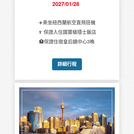
2027/01/28
✈️乘坐紐西蘭航空直飛班機
🍷 保證入住國寶級隱士飯店
🏨保證住宿皇后鎮中心3晚
詳細行程