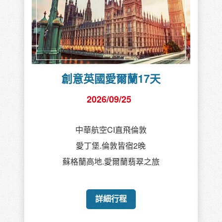
創意英國愛爾蘭17天
2026/09/25
中華航空CI直飛倫敦
愛丁堡.倫敦皆宿2晚
蘇格蘭高地.愛爾蘭翡翠之旅
詳細行程