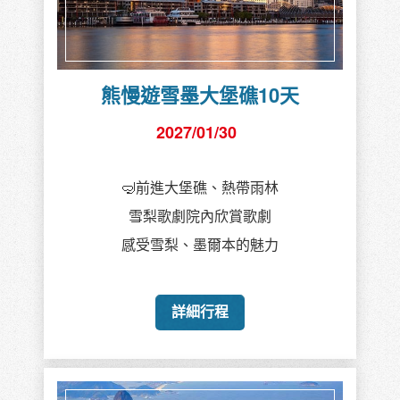
熊慢遊雪墨大堡礁10天
2027/01/30
🤿前進大堡礁、熱帶雨林
雪梨歌劇院內欣賞歌劇
感受雪梨、墨爾本的魅力
詳細行程