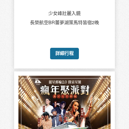
少女峰壯麗入鏡
長榮航空BR蕾夢湖策馬特皆宿2晚
詳細行程