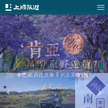
往前
往後