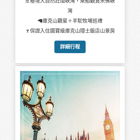
🚢秘境大自然壯闊峽灣，乘船觀賞米佛峽
灣
🦙庫克山觀星＋羊駝牧場巡禮
🍷保證入住國寶級庫克山隱士飯店山景房
詳細行程