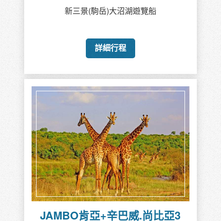
新三景(駒岳)大沼湖遊覽船
詳細行程
JAMBO肯亞+辛巴威.尚比亞3