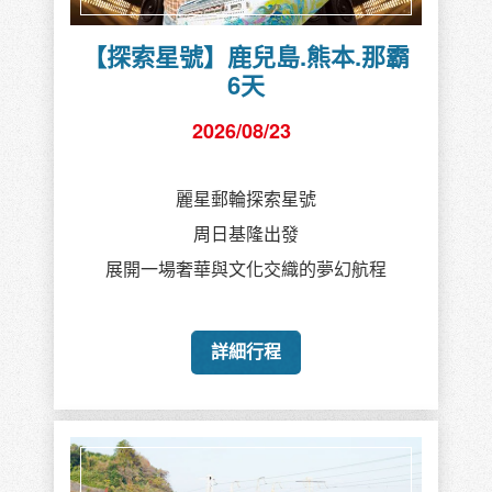
【探索星號】鹿兒島.熊本.那霸
6天
2026/08/23
麗星郵輪探索星號
周日基隆出發
展開一場奢華與文化交織的夢幻航程
詳細行程