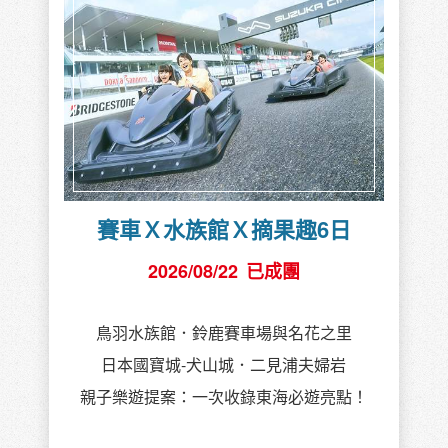
賽車Ｘ水族館Ｘ摘果趣6日
2026/08/22
已成團
鳥羽水族館．鈴鹿賽車場與名花之里
日本國寶城-犬山城．二見浦夫婦岩
親子樂遊提案：一次收錄東海必遊亮點！