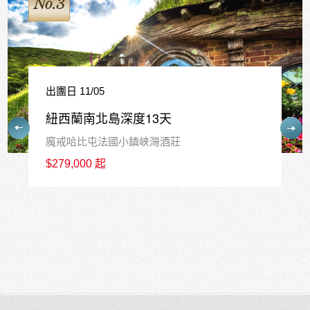
No.4
出團日 12/17
紐西蘭南島精華10天
皇后鎮中心連泊3晚+庫克山1晚+瓦納卡1晚
$226,800 起