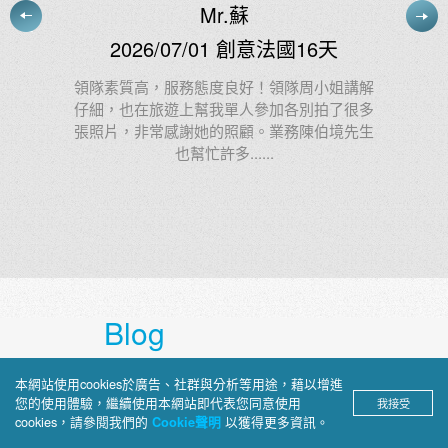
施小姐
2026/07/03 慢遊東澳11天
姐講解
了很多
阿德很棒！我給他：100000000分 1億分
境先生
Blog
上順部落格
本網站使用cookies於廣告、社群與分析等用途，藉以增進
您的使用體驗，繼續使用本網站即代表您同意使用
我接受
cookies，請參閱我們的
以獲得更多資訊。
Cookie聲明
深入介紹旅途見聞、景點攻略與文