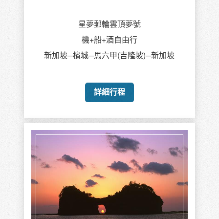
星夢郵輪雲頂夢號
機+船+酒自由行
新加坡─檳城─馬六甲(吉隆坡)─新加坡
詳細行程