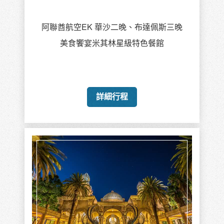
阿聯酋航空EK 華沙二晚、布達佩斯三晚
美食饗宴米其林星級特色餐館
詳細行程