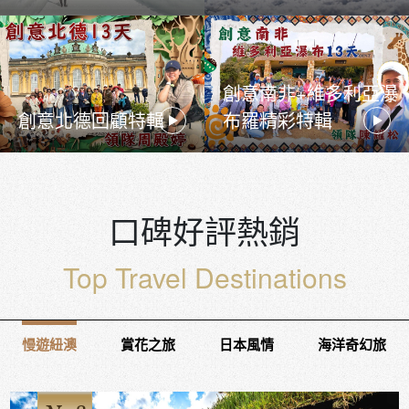
創意南非+維多利亞瀑
創意北德回顧特輯
布羅精彩特輯
口碑好評熱銷
Top Travel Destinations
慢遊紐澳
賞花之旅
日本風情
海洋奇幻旅