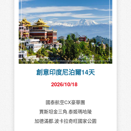
創意印度尼泊爾14天
2026/10/18
國泰航空CX豪華團
賈斯坦金三角.泰姬瑪哈陵
加德滿都.波卡拉奇旺國家公園