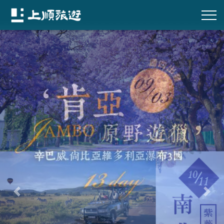
往前
往後