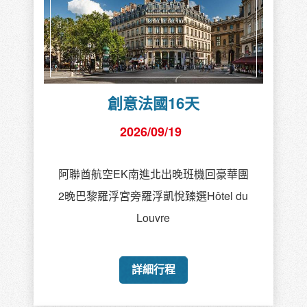
創意法國16天
2026/09/19
阿聯酋航空EK南進北出晚班機回豪華團
2晚巴黎羅浮宮旁羅浮凱悅臻選Hôtel du
Louvre
詳細行程