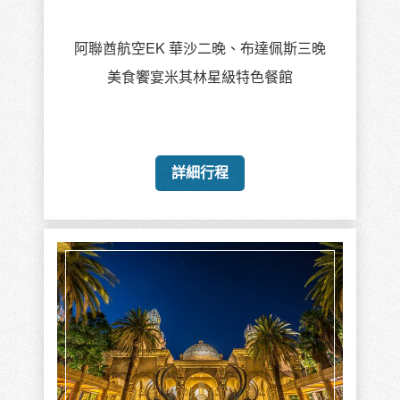
阿聯酋航空EK 華沙二晚、布達佩斯三晚
美食饗宴米其林星級特色餐館
詳細行程