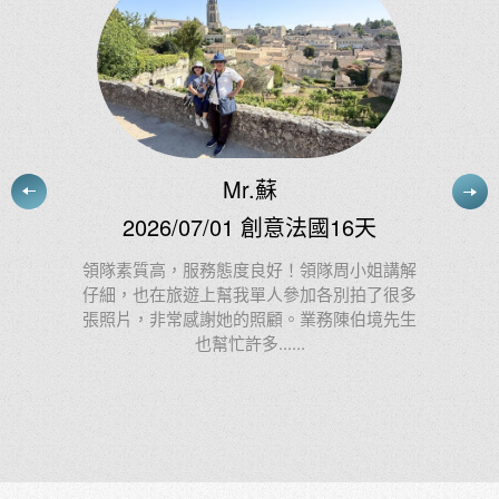
天
施小姐
2026/07/03 慢遊東澳11天
姐講解
了很多
阿德很棒！我給他：100000000分 1億分
境先生