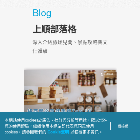
Blog
上順部落格
深入介紹旅途見聞、景點攻略與文
化體驗
5月
本網站使用cookies於廣告、社群與分析等用途，藉以增進
5月
8
您的使用體驗，繼續使用本網站即代表您同意使用
我接受
05
郵輪
cookies，請參閱我們的
以獲得更多資訊。
Cookie聲明
大洋洲
紐西蘭南島
探索