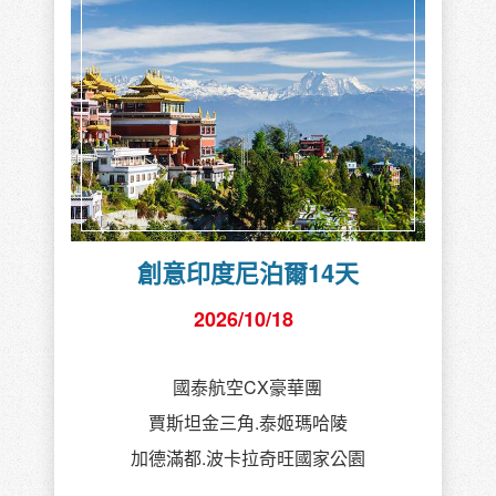
創意印度尼泊爾14天
2026/10/18
國泰航空CX豪華團
賈斯坦金三角.泰姬瑪哈陵
加德滿都.波卡拉奇旺國家公園