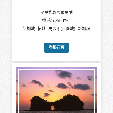
星夢郵輪雲頂夢號
機+船+酒自由行
新加坡─檳城─馬六甲(吉隆坡)─新加坡
詳細行程