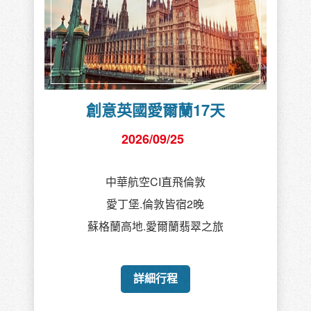
創意英國愛爾蘭17天
2026/09/25
中華航空CI直飛倫敦
愛丁堡.倫敦皆宿2晚
蘇格蘭高地.愛爾蘭翡翠之旅
詳細行程