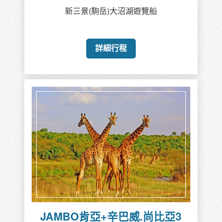
新三景(駒岳)大沼湖遊覽船
詳細行程
JAMBO肯亞+辛巴威.尚比亞3