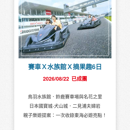
賽車Ｘ水族館Ｘ摘果趣6日
2026/08/22
已成團
鳥羽水族館．鈴鹿賽車場與名花之里
日本國寶城-犬山城．二見浦夫婦岩
親子樂遊提案：一次收錄東海必遊亮點！