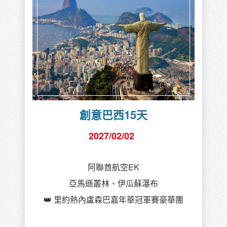
創意巴西15天
2027/02/02
阿聯酋航空EK
亞馬遜叢林、伊瓜蘇瀑布
👑 里約熱內盧森巴嘉年華冠軍賽豪華團