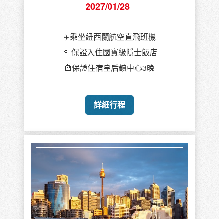
2027/01/28
✈️乘坐紐西蘭航空直飛班機
🍷 保證入住國寶級隱士飯店
🏨保證住宿皇后鎮中心3晚
詳細行程