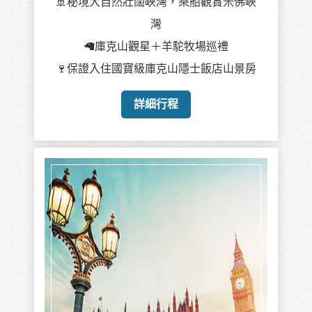
🚢秘境大自然壯闊峽灣，乘船觀賞米佛峽
灣
🦙庫克山觀星＋羊駝牧場巡禮
🍷保證入住國寶級庫克山隱士飯店山景房
詳細行程