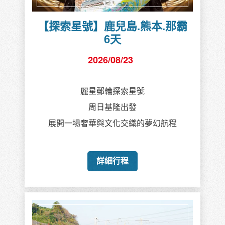
【探索星號】鹿兒島.熊本.那霸
6天
2026/08/23
麗星郵輪探索星號
周日基隆出發
展開一場奢華與文化交織的夢幻航程
詳細行程