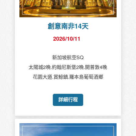
創意南非14天
2026/10/11
新加坡航空SQ
太陽城2晚.約翰尼斯堡2晚.開普敦4晚
花園大道.賞鯨鎮.羅本島葡萄酒鄉
詳細行程