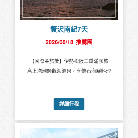
贅沢南紀7天
2026/08/18
推薦團
【國際金旅獎】伊勢松阪三重滿喫旅
島上泡潮騷觀海溫泉，享懷石海鮮料理
詳細行程