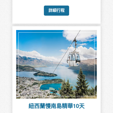
詳細行程
紐西蘭慢南島精華10天