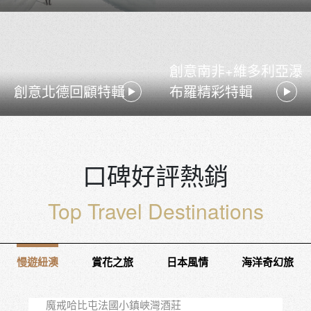
創意南非+維多利亞瀑
創意北德回顧特輯
布羅精彩特輯
口碑好評熱銷
Top Travel Destinations
出團日 12/17
慢遊紐澳
賞花之旅
日本風情
海洋奇幻旅
紐西蘭南島精華10天
皇后鎮中心連泊3晚+庫克山1晚+瓦納卡1晚