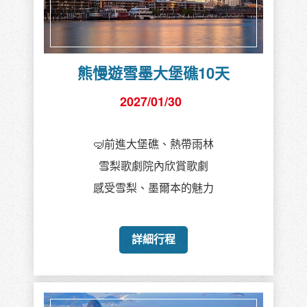
熊慢遊雪墨大堡礁10天
2027/01/30
🤿前進大堡礁、熱帶雨林
雪梨歌劇院內欣賞歌劇
感受雪梨、墨爾本的魅力
詳細行程