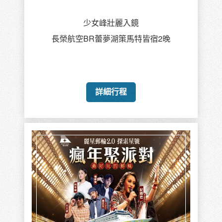
少女峰壯麗入鏡
長榮航空BR蕾夢湖策馬特皆宿2晚
詳細行程