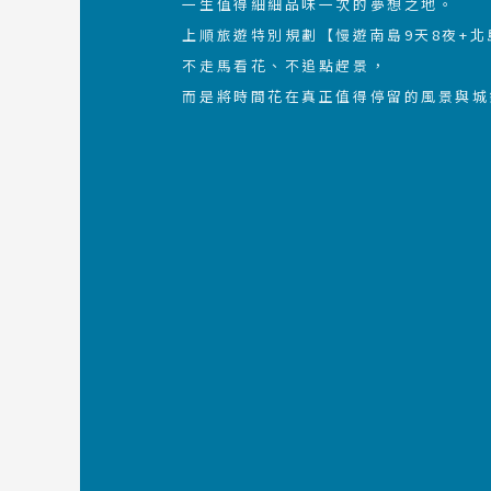
一生值得細細品味一次的夢想之地。
上順旅遊特別規劃【慢遊南島9天8夜+北
不走馬看花、不追點趕景，
而是將時間花在真正值得停留的風景與城