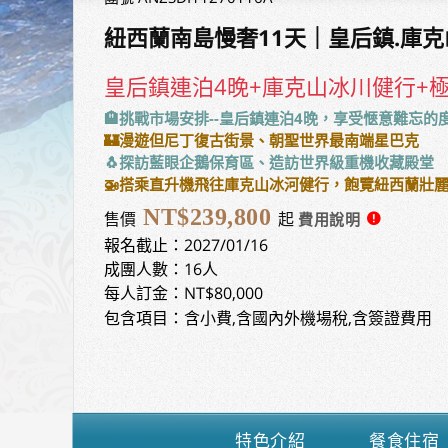
紐西蘭南島慢奢11天｜皇后鎮.庫克
皇后鎮連泊4晚+庫克山冰川健行+
🏨挑戰市場安排--皇后鎮連泊4晚，享受愜意難忘的
🏰漫遊但尼丁復古街景、朝聖世界最南端星巴克
🐧探訪藍眼企鵝保育區、造訪世界級重機收藏殿堂
🚁搭乘直升機飛往庫克山冰河健行，飽覽紐西蘭壯
NT$239,800
售價
起
報名截止：2027/01/16
成團人數：16人
每人訂金：NT$80,000
包含項目：含小費,含國內外機場稅,含簽證費用
特色介紹
餐食住宿