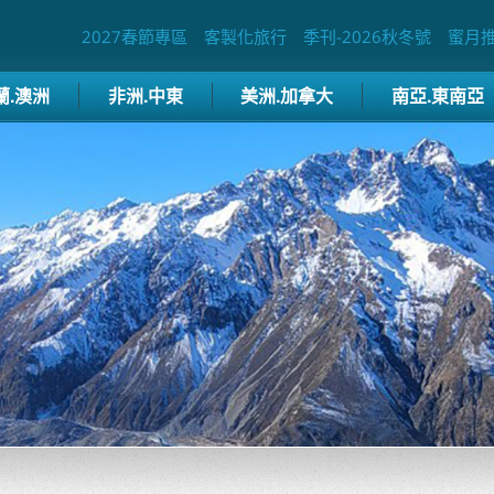
2027春節專區
客製化旅行
季刊-2026秋冬號
蜜月
蘭.澳洲
非洲.中東
美洲.加拿大
南亞.東南亞