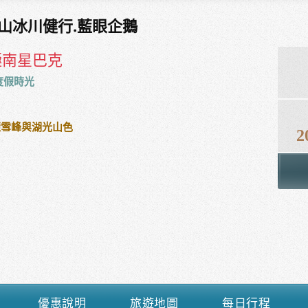
山冰川健行.藍眼企鵝
極南星巴克
度假時光
麗雪峰與湖光山色
2
優惠說明
旅遊地圖
每日行程