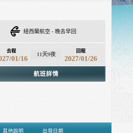
紐西蘭航空
晚去早回
去程
回程
11天9夜
027/01/16
2027/01/26
航班詳情
其他說明
出發日期