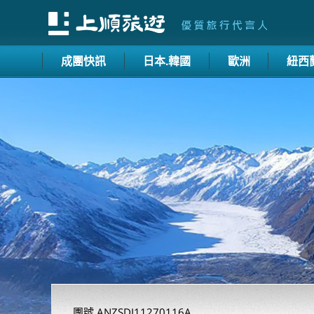
成團快訊
日本.韓國
歐洲
紐西
團號 ANZSDI11270116A