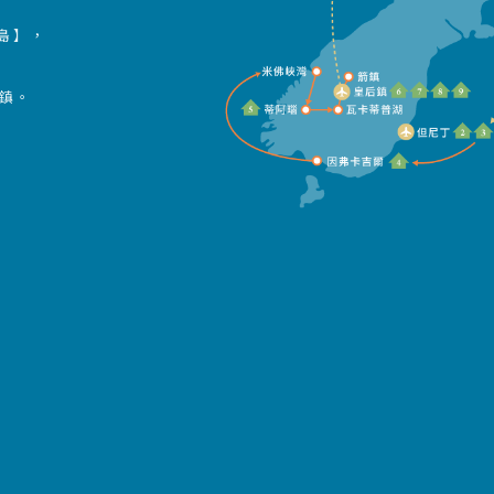
島】，
鎮。