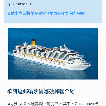
其他出發日期 請參閱雲頂夢號航程表 另行報價
歌詩達郵輪莎倫娜號郵輪介紹
呈現七大令人嘆為觀止的亮點。其中，Cassanova 餐
廳匯聚了三位米其林星級主廚，為每條航線打造獨特的