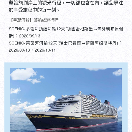
於享受旅程中的每一刻。
【星凝河輪】郵輪旅遊行程
SCENIC-多瑙河頂級河輪12天(德國雷根斯堡→匈牙利布達佩
：
斯)
2026/09/13
：
SCENIC-萊茵河河輪12天(瑞士巴賽爾→荷蘭阿姆斯特丹)
、
2026/09/13
2026/10/11