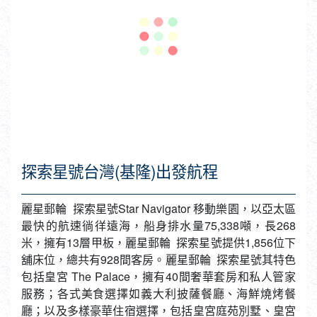
探索星號台灣(基隆)出發航程
麗星郵輪 探索星號Star Navigator 移動樂園，以亞太區
最快的航速徜徉遠海，船身排水量75,338噸，長268
米，擁有13層甲板，麗星郵輪 探索星號提供1,856位下
舖床位，總共有928間客房。麗星郵輪 探索星號其特色
包括皇宮 The Palace，擁有40間奢華套房和私人管家
服務；各式美食選擇如義大利披薩餐廳、海鮮燒烤餐
廳；以及多樣豪華住宿選擇，包括皇宮庭苑別墅、皇宮
行政套房、皇宮豪華套房、皇宮套房、露台客房和海景