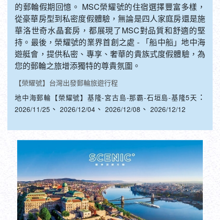
從豪華房型到私密度假體驗，無論是四人家庭房還是施
華洛世奇水晶套房，都展現了MSC對品質和舒適的堅
持。最後，榮耀號的業界首創之處 - 「船中船」地中海
遊艇會，提供私密、專享、奢華的貴族式度假體驗，為
您的郵輪之旅增添獨特的尊貴氛圍。
【榮耀號】台灣出發郵輪旅遊行程
：
地中海郵輪【榮耀號】基隆-宮古島-那霸-石垣島-基隆5天
、
、
、
2026/11/25
2026/12/04
2026/12/08
2026/12/12