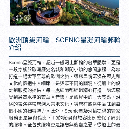
歐洲頂級河輪－SCENIC星凝河輪郵輪
介紹
Scenic星凝河輪，超越一般河上郵輪的奢華體驗，更是
一段穿梭於歐洲歷史名城和鄉間小鎮的悠閒旅程，為您
打造一場奢華至尊的歐洲之旅，讓您盡情沉浸在歷史和
文化的懷抱中。細節，是與眾不同的關鍵。從船上的設
計到服務的提供，每一處細節都經過精心打造，讓您感
受到最高水準的奢華。音樂，是旅程中的一大亮點。沿
途的表演將帶您深入當地文化，讓您在旅途中品味到每
個小國的獨特魅力。此外，Scenic星凝河輪提供的管家
服務更是無與倫比，1:3的船員與旅客比例確保了周到
的服務。全包式服務更是讓您無後顧之憂。從船上的豪
華設施到岸上的觀光行程，一切都包含在內，讓您專注