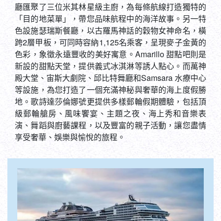
「目的地菜單」，帶您品味航程中的海洋故事。另一特
色設施瑟瑞斯餐廳，以古羅馬神話的穀物女神命名，橫
跨2層甲板，可同時容納1,125名乘客，呈現麥子金黃的
色彩，象徵永遠豐收的美好寓意。Amarillo 甜點吧則是
新設的甜點天堂，提供義式冰淇淋等誘人點心。而萬神
殿大堂、宙斯大劇院、邱比特舞廳和Samsara 水療中心
等設施，為您打造了一個充滿神秘與奢華的海上度假勝
地。歌詩達莎倫娜號更提供多樣郵輪假期體驗，包括頂
級郵輪艙房、風味饗宴、主題之夜、海上秀和音樂表
演、舞蹈與廚藝課程，以及豐富的親子活動，讓您盡情
享受奢華、娛樂與愉悅的旅程。