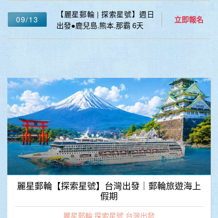
【麗星郵輪 | 探索星號】週日
09/13
立即報名
出發●鹿兒島.熊本.那霸 6天
麗星郵輪【探索星號】台灣出發｜郵輪旅遊海上
假期
麗星郵輪 探索星號 台灣出發