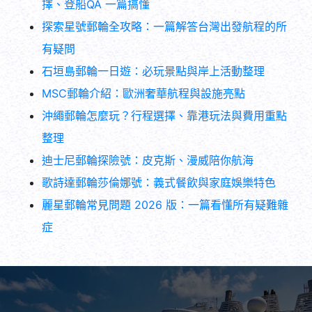
探索星號郵輪全攻略：一篇解答台灣出發航程的所
有疑問
石垣島郵輪一日遊：必玩景點與岸上活動整理
MSC郵輪介紹：歐洲奢華航程與設施亮點
沖繩郵輪怎麼玩？行程選擇、靠港玩法與費用重點
整理
迪士尼郵輪探險號：皮克斯、漫威陪你航海
歌詩達郵輪莎倫娜號：義式餐飲與家庭娛樂特色
麗星郵輪常見問題 2026 版：一篇看懂所有疑難雜
症