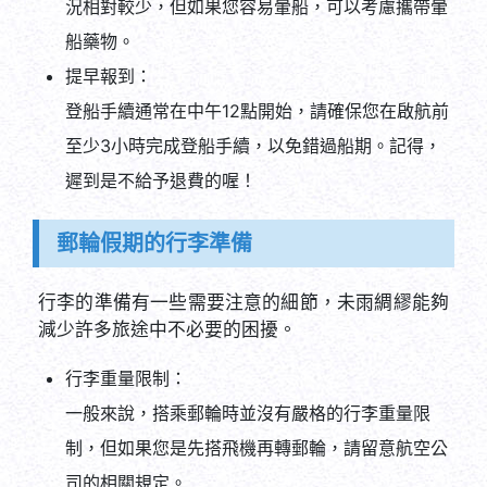
船藥物。
提早報到：
登船手續通常在中午12點開始，請確保您在啟航前
至少3小時完成登船手續，以免錯過船期。記得，
遲到是不給予退費的喔！
郵輪假期的行李準備
行李的準備有一些需要注意的細節，未雨綢繆能夠
減少許多旅途中不必要的困擾。
行李重量限制：
一般來說，搭乘郵輪時並沒有嚴格的行李重量限
制，但如果您是先搭飛機再轉郵輪，請留意航空公
司的相關規定。
盥洗用品：