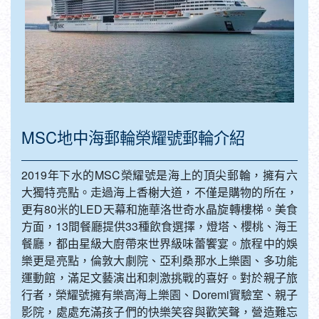
MSC地中海郵輪榮耀號郵輪介紹
2019年下水的MSC榮耀號是海上的頂尖郵輪，擁有六
大獨特亮點。走過海上香榭大道，不僅是購物的所在，
更有80米的LED天幕和施華洛世奇水晶旋轉樓梯。美食
方面，13間餐廳提供33種飲食選擇，燈塔、櫻桃、海王
餐廳，都由星級大廚帶來世界級味蕾饗宴。旅程中的娛
樂更是亮點，倫敦大劇院、亞利桑那水上樂園、多功能
運動館，滿足文藝演出和刺激挑戰的喜好。對於親子旅
行者，榮耀號擁有樂高海上樂園、Doremi實驗室、親子
影院，處處充滿孩子們的快樂笑容與歡笑聲，營造難忘
的郵輪假期回憶。 MSC榮耀號的住宿選擇豐富多樣，