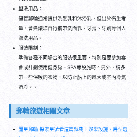
儘管郵輪通常提供洗髮乳和沐浴乳，但出於衛生考
量，會建議您自行攜帶洗面乳、牙膏、牙刷等個人
盥洗用品。
服裝限制：
準備各種不同場合的服裝很重要，特別是要參加宴
會或計劃使用健身房、SPA等設施時。另外，請多
帶一些保暖的衣物，以防止船上的風大或室內冷氣
過冷。。
郵輪旅遊相關文章
麗星郵輪 探索星號看這篇就夠！娛樂設施、房型選
擇、登船QA 一篇搞懂