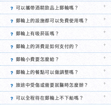
斗，會產生明火的物品、非法藥物與毒品，
每家郵輪規定不同，有些可以攜帶酒精飲
郵輪上的設施都可以免費使用嗎？
寵物，以及延長線等，建議遵守航空公司的
品，有些則不行。若攜帶，登船時需先交給
安全規定。
郵輪設施有免費和付費之分，如電影院、
郵輪上有吸菸區嗎？
郵輪暫時保管，待下船前歸還。
游泳池等免費，而按摩服務等則需支付費
郵輪上有特定吸菸區，但船艙內及大部分
郵輪上的消費是如何支付的？
用。
公共區域禁止吸菸。
乘客使用個人房卡記錄消費，在航程結束
郵輪小費要怎麼給？
時選擇信用卡或現金支付。
每家郵輪有不同的小費標準，一般需給予
郵輪上的餐點可以做調整嗎？
餐廳服務生、船艙服務生等小費。
可以，告知船上人員需求，通常能夠調整
旅途中受傷或需要就醫時怎麼辦？
餐點。
郵輪提供急救和醫療服務，但需支付費
可以全程待在郵輪上不下船嗎？
用，若為緊急情況，可安排靠岸治療。
可以，旅客可以自由選擇是否要下船遊
玩，若不下船也能在郵輪上享受設施。但會