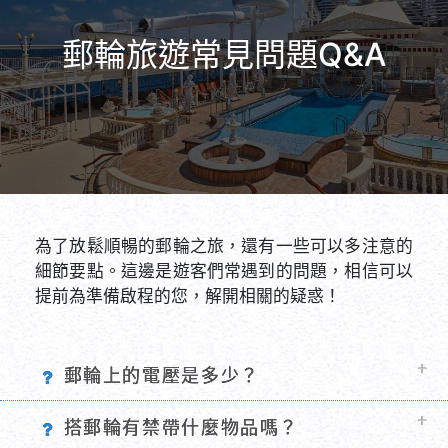
郵輪旅遊常見問題Q&A
為了放鬆順暢的郵輪之旅，還有一些可以多注意的
細節要點。這邊是遊客們常遇到的問題，相信可以
提前為準備啟程的您，解開相關的疑惑！
郵輪上的電壓是多少？
郵輪上電壓通常為110/220伏特，建議攜
搭郵輪有禁帶什麼物品嗎？
帶萬用轉接頭以應對不同插頭型式。
郵輪禁帶物品包括電器用品如電磁爐、熨
可以攜帶酒精飲品上郵輪嗎？