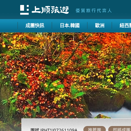
成團快訊
日本.韓國
歐洲
紐西
推薦團
即將成團
團號 JPHT1J07261109A