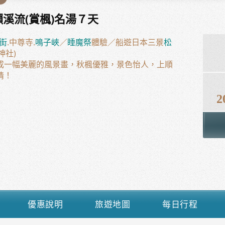
瀨溪流(賞楓)名湯７天
街
.中尊寺.
鳴子峽
／
睡魔祭
體驗／船遊日本三景
松
神社)
成一幅美麗的風景畫，秋楓優雅，景色怡人，上順
情！
2
優惠說明
旅遊地圖
每日行程