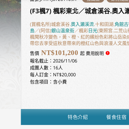
(F3楓7) 楓彩東北／城倉溪谷.奧入
(賞楓名所)城倉溪谷.
奧入瀨溪流
.十和田湖.
角館古
島
／(阿信)
銀山溫泉街
／楓彩
日光
(東照宮.二荒山
楓聞秋冷變色，黃、橙、紅的繽紛色彩將山岳染
帶您去享受這秋意帶來的橙紅山色與浪漫人文風
NT$101,200
售價
起
報名截止：2026/11/06
成團人數：16人
每人訂金：NT$20,000
包含項目：含小費
特色介紹
餐食住宿