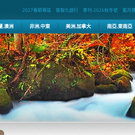
2027春節專區
客製化旅行
季刊-2026秋冬號
蜜月
蘭.澳洲
非洲.中東
美洲.加拿大
南亞.東南亞